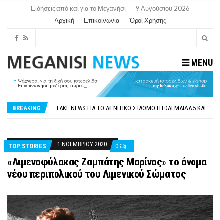
Ειδήσεις από και για το Μεγανήσι
9 Αυγούστου 2026
Αρχική
Επικοινωνία
Όροι Χρήσης
MENU
ΠΑΡΑΙΤΉΘΗΚΕ Η ΑΝΤΙΔΉΜΑΡΧΟΣ ΠΟΛΙΤΙΣΜΟΎ ΜΕΓΑΝΗΣΊΟΥ Κ . ΕΥΑΓΓΕΛΊΑ ΜΕΛΆ. Η ΕΠΙΣΤΟΛΉ ΤΗΣ ΠΑΡΑΊΤΗΣΗΣ
ΟΡΙΣΤΙΚΆ ΧΩΡΊΣ ΑΚΤΟΠΛΟΙΚΗ ΣΎΝΔΕΣΗ ΦΈΤΟΣ ΤΟ ΚΑΛΟΚΑΊΡΙ ΤΑ ΙΌΝΙΑ
BREAKING
FAKE NEWS ΓΙΑ ΤΟ ΛΙΓΝΙΤΙΚΌ ΣΤΑΘΜΌ ΠΤΟΛΕΜΑΪ́ΔΑ 5 ΚΑΙ ΤΗΝ ΕΝΕΡΓΕΙΑΚΉ ΑΣΦΆΛΕΙΑ ΤΗΣ ΧΏΡΑΣ
«ΧΏΡΟΣ COVID FREE» = «ΧΏΡΟΣ ΧΩΡΊΣ COVID»! ΑΥΤΌ ΠΟΥ ΚΑΝΕΊΣ ΔΕΝ ΈΧΕΙ ΤΟΛΜΉΣΕΙ ΝΑ ΡΩΤΉΣΕΙ
ΠΕΡΊ ΑΝΑΣΤΟΛΉΣ ΝΗΠΙΑΓΩΓΕΊΩΝ ΣΤΗ ΛΕΥΚΆΔΑ
ΠΑΡΑΙΤΉΘΗΚΕ Η ΑΝΤΙΔΉΜΑΡΧΟΣ ΠΟΛΙΤΙΣΜΟΎ ΜΕΓΑΝΗΣΊΟΥ Κ . ΕΥΑΓΓΕΛΊΑ ΜΕΛΆ. Η ΕΠΙΣΤΟΛΉ ΤΗΣ ΠΑΡΑΊΤΗΣΗΣ
ΟΡΙΣΤΙΚΆ ΧΩΡΊΣ ΑΚΤΟΠΛΟΙΚΗ ΣΎΝΔΕΣΗ ΦΈΤΟΣ ΤΟ ΚΑΛΟΚΑΊΡΙ ΤΑ ΙΌΝΙΑ
1 ΝΟΕΜΒΡΊΟΥ 2020
TOP STORIES
0
«Λιμενοφύλακας Ζαμπάτης Μαρίνος» το όνομα
νέου περιπολικού του Λιμενικού Σώματος