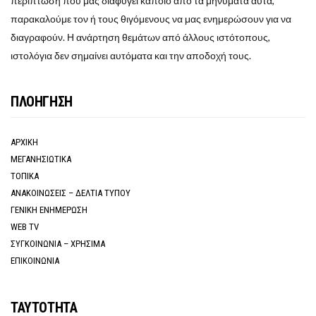
περίπτωση που μας διαφύγει κάποιο από τα μηνύματα αυτά,
παρακαλούμε τον ή τους θιγόμενους να μας ενημερώσουν για να
διαγραφούν. Η ανάρτηση θεμάτων από άλλους ιστότοπους,
ιστολόγια δεν σημαίνει αυτόματα και την αποδοχή τους.
ΠΛΟΗΓΗΣΗ
ΑΡΧΙΚΗ
ΜΕΓΑΝΗΣΙΩΤΙΚΑ
ΤΟΠΙΚΑ
ΑΝΑΚΟΙΝΩΣΕΙΣ – ΔΕΛΤΙΑ ΤΥΠΟΥ
ΓΕΝΙΚΗ ΕΝΗΜΕΡΩΣΗ
WEB TV
ΣΥΓΚΟΙΝΩΝΙΑ – ΧΡΗΣΙΜΑ
ΕΠΙΚΟΙΝΩΝΙΑ
ΤΑΥΤΟΤΗΤΑ