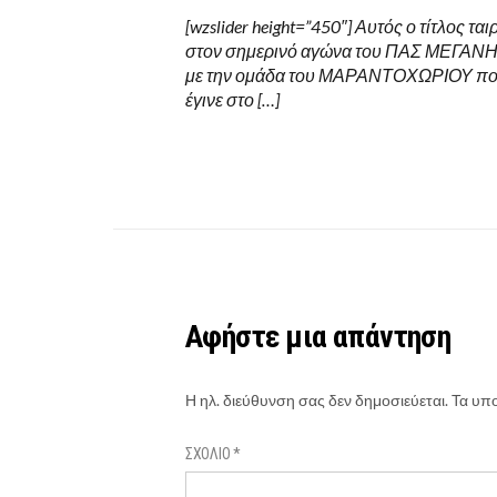
[wzslider height=”450″] Αυτός ο τίτλος ταιρ
στον σημερινό αγώνα του ΠΑΣ ΜΕΓΑΝ
με την ομάδα του ΜΑΡΑΝΤΟΧΩΡΙΟΥ π
έγινε στο […]
Αφήστε μια απάντηση
Η ηλ. διεύθυνση σας δεν δημοσιεύεται.
Τα υπο
ΣΧΌΛΙΟ
*