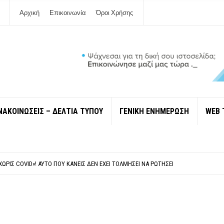
Αρχική
Επικοινωνία
Όροι Χρήσης
ΝΑΚΟΙΝΩΣΕΙΣ – ΔΕΛΤΙΑ ΤΥΠΟΥ
ΓΕΝΙΚΗ ΕΝΗΜΕΡΩΣΗ
WEB 
 ΙΔΙΟΚΤΉΤΕΣ ΤΟΥΡΙΣΤΙΚΏΝ ΣΚΑΦΏΝ.
ΤΑΘΜΌ ΠΤΟΛΕΜΑΪ́ΔΑ 5 ΚΑΙ ΤΗΝ ΕΝΕΡΓΕΙΑΚΉ ΑΣΦΆΛΕΙΑ ΤΗΣ ΧΏΡΑΣ
ΧΩΡΊΣ COVID»! ΑΥΤΌ ΠΟΥ ΚΑΝΕΊΣ ΔΕΝ ΈΧΕΙ ΤΟΛΜΉΣΕΙ ΝΑ ΡΩΤΉΣΕΙ
Ν ΣΤΗ ΛΕΥΚΆΔΑ
ΠΟΛΙΤΙΣΜΟΎ ΜΕΓΑΝΗΣΊΟΥ Κ . ΕΥΑΓΓΕΛΊΑ ΜΕΛΆ. Η ΕΠΙΣΤΟΛΉ ΤΗΣ ΠΑΡΑΊΤΗΣΗΣ
 ΙΔΙΟΚΤΉΤΕΣ ΤΟΥΡΙΣΤΙΚΏΝ ΣΚΑΦΏΝ.
ΤΑΘΜΌ ΠΤΟΛΕΜΑΪ́ΔΑ 5 ΚΑΙ ΤΗΝ ΕΝΕΡΓΕΙΑΚΉ ΑΣΦΆΛΕΙΑ ΤΗΣ ΧΏΡΑΣ