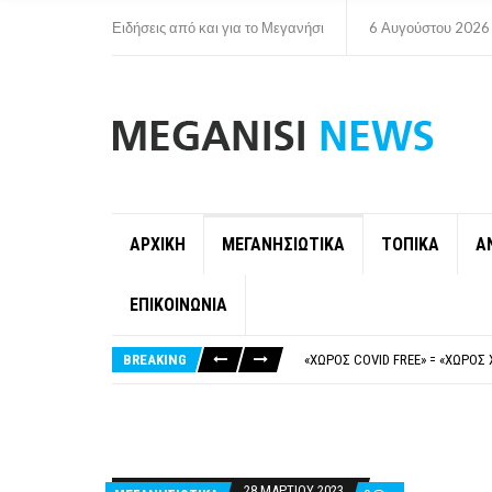
Ειδήσεις από και για το Μεγανήσι
6 Αυγούστου 2026
ΑΡΧΙΚΗ
ΜΕΓΑΝΗΣΙΩΤΙΚΑ
ΤΟΠΙΚΑ
Α
ΕΠΙΚΟΙΝΩΝΙΑ
ΝΥΔΡΊ:ΠΙΆΣΤΗΚΑΝ ΣΤΟ ΞΎΛΟ ΟΙ
FAKE NEWS ΓΙΑ ΤΟ ΛΙΓΝΙΤΙΚΌ Σ
BREAKING
«ΧΏΡΟΣ COVID FREE» = «ΧΏΡΟΣ 
ΠΕΡΊ ΑΝΑΣΤΟΛΉΣ ΝΗΠΙΑΓΩΓΕΊΩ
ΠΑΡΑΙΤΉΘΗΚΕ Η ΑΝΤΙΔΉΜΑΡΧΟΣ 
ΝΥΔΡΊ:ΠΙΆΣΤΗΚΑΝ ΣΤΟ ΞΎΛΟ ΟΙ
FAKE NEWS ΓΙΑ ΤΟ ΛΙΓΝΙΤΙΚΌ Σ
28 ΜΑΡΤΊΟΥ 2023