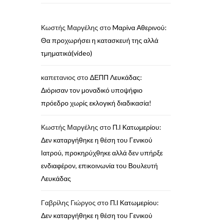
Κωστής Μαργέλης
στο
Mαρίνα Αθερινού:
Θα προχωρήσει η κατασκευή της αλλά
τμηματικά(video)
καπετανιος
στο
ΔΕΠΠ Λευκάδας:
Διόρισαν τον μοναδικό υποψήφιο
πρόεδρο χωρίς εκλογική διαδικασία!
Κωστής Μαργέλης
στο
Π.Ι Κατωμερίου:
Δεν καταργήθηκε η θέση του Γενικού
Ιατρού, προκηρύχθηκε αλλά δεν υπήρξε
ενδιαφέρον, επικοινωνία του Βουλευτή
Λευκάδας
Γαβρίλης Γιώργος
στο
Π.Ι Κατωμερίου:
Δεν καταργήθηκε η θέση του Γενικού