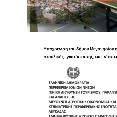
Υποχρέωση του δήμου Μεγανησίου η
σταυλικής εγκατάστασης, εκεί ν’ απε