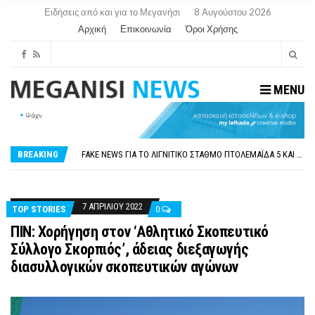
Ειδήσεις από και για το Μεγανήσι
8 Αυγούστου 2026
Αρχική
Επικοινωνία
Όροι Χρήσης
MENU
ΠΑΡΑΙΤΉΘΗΚΕ Η ΑΝΤΙΔΉΜΑΡΧΟΣ ΠΟΛΙΤΙΣΜΟΎ ΜΕΓΑΝΗΣΊΟΥ Κ . ΕΥΑΓΓΕΛΊΑ ΜΕΛΆ. Η ΕΠΙΣΤΟΛΉ ΤΗΣ ΠΑΡΑΊΤΗΣΗΣ
ΟΡΙΣΤΙΚΆ ΧΩΡΊΣ ΑΚΤΟΠΛΟΙΚΗ ΣΎΝΔΕΣΗ ΦΈΤΟΣ ΤΟ ΚΑΛΟΚΑΊΡΙ ΤΑ ΙΌΝΙΑ
FAKE NEWS ΓΙΑ ΤΟ ΛΙΓΝΙΤΙΚΌ ΣΤΑΘΜΌ ΠΤΟΛΕΜΑΪ́ΔΑ 5 ΚΑΙ ΤΗΝ ΕΝΕΡΓΕΙΑΚΉ ΑΣΦΆΛΕΙΑ ΤΗΣ ΧΏΡΑΣ
BREAKING
«ΧΏΡΟΣ COVID FREE» = «ΧΏΡΟΣ ΧΩΡΊΣ COVID»! ΑΥΤΌ ΠΟΥ ΚΑΝΕΊΣ ΔΕΝ ΈΧΕΙ ΤΟΛΜΉΣΕΙ ΝΑ ΡΩΤΉΣΕΙ
ΠΕΡΊ ΑΝΑΣΤΟΛΉΣ ΝΗΠΙΑΓΩΓΕΊΩΝ ΣΤΗ ΛΕΥΚΆΔΑ
ΠΑΡΑΙΤΉΘΗΚΕ Η ΑΝΤΙΔΉΜΑΡΧΟΣ ΠΟΛΙΤΙΣΜΟΎ ΜΕΓΑΝΗΣΊΟΥ Κ . ΕΥΑΓΓΕΛΊΑ ΜΕΛΆ. Η ΕΠΙΣΤΟΛΉ ΤΗΣ ΠΑΡΑΊΤΗΣΗΣ
ΟΡΙΣΤΙΚΆ ΧΩΡΊΣ ΑΚΤΟΠΛΟΙΚΗ ΣΎΝΔΕΣΗ ΦΈΤΟΣ ΤΟ ΚΑΛΟΚΑΊΡΙ ΤΑ ΙΌΝΙΑ
7 ΑΠΡΙΛΊΟΥ 2022
TOP STORIES
0
ΠΙΝ: Χορήγηση στον ‘Αθλητικό Σκοπευτικό
Σύλλογο Σκορπιός’, άδειας διεξαγωγής
διασυλλογικών σκοπευτικών αγώνων