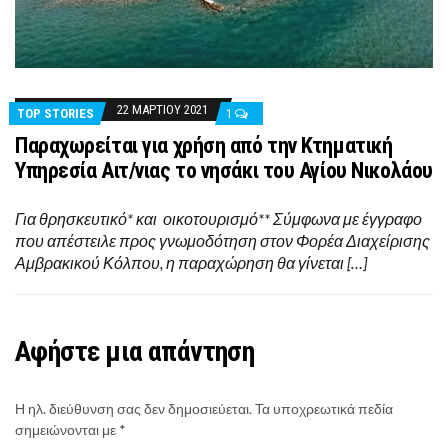
22 ΜΑΡΤΊΟΥ 2021
TOP STORIES
1
Παραχωρείται για χρήση από την Κτηματική
Υπηρεσία Αιτ/νιας το νησάκι του Αγίου Νικολάου
Για θρησκευτικό* και οικοτουρισμό** Σύμφωνα με έγγραφο
που απέστειλε προς γνωμοδότηση στον Φορέα Διαχείρισης
Αμβρακικού Κόλπου, η παραχώρηση θα γίνεται […]
Αφήστε μια απάντηση
Η ηλ. διεύθυνση σας δεν δημοσιεύεται.
Τα υποχρεωτικά πεδία
σημειώνονται με
*