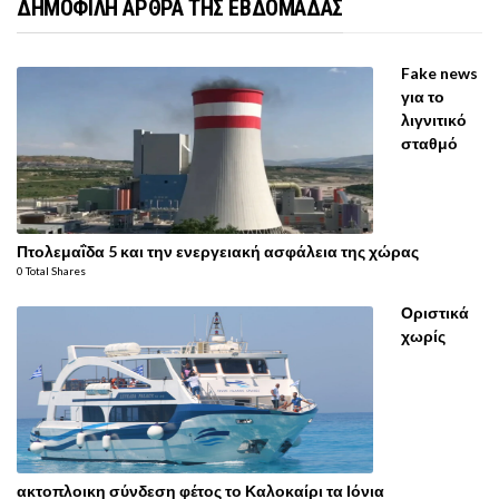
ΔΗΜΟΦΙΛΗ ΑΡΘΡΑ ΤΗΣ ΕΒΔΟΜΑΔΑΣ
Fake news
για το
λιγνιτικό
σταθμό
Πτολεμαΐδα 5 και την ενεργειακή ασφάλεια της χώρας
0 Total Shares
Οριστικά
χωρίς
ακτοπλοικη σύνδεση φέτος το Καλοκαίρι τα Ιόνια