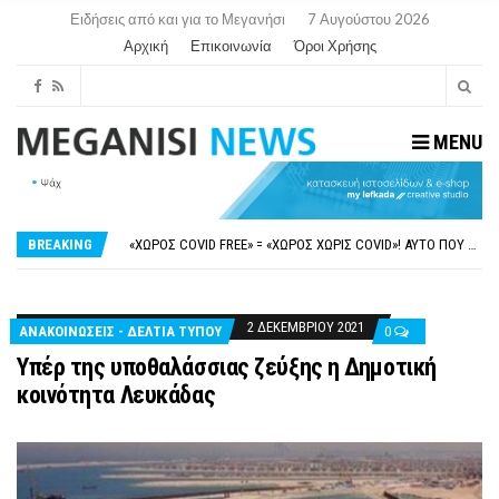
Ειδήσεις από και για το Μεγανήσι
7 Αυγούστου 2026
Αρχική
Επικοινωνία
Όροι Χρήσης
MENU
ΝΥΔΡΊ:ΠΙΆΣΤΗΚΑΝ ΣΤΟ ΞΎΛΟ ΟΙ ΙΔΙΟΚΤΉΤΕΣ ΤΟΥΡΙΣΤΙΚΏΝ ΣΚΑΦΏΝ.
FAKE NEWS ΓΙΑ ΤΟ ΛΙΓΝΙΤΙΚΌ ΣΤΑΘΜΌ ΠΤΟΛΕΜΑΪ́ΔΑ 5 ΚΑΙ ΤΗΝ ΕΝΕΡΓΕΙΑΚΉ ΑΣΦΆΛΕΙΑ ΤΗΣ ΧΏΡΑΣ
«ΧΏΡΟΣ COVID FREE» = «ΧΏΡΟΣ ΧΩΡΊΣ COVID»! ΑΥΤΌ ΠΟΥ ΚΑΝΕΊΣ ΔΕΝ ΈΧΕΙ ΤΟΛΜΉΣΕΙ ΝΑ ΡΩΤΉΣΕΙ
BREAKING
ΠΕΡΊ ΑΝΑΣΤΟΛΉΣ ΝΗΠΙΑΓΩΓΕΊΩΝ ΣΤΗ ΛΕΥΚΆΔΑ
ΠΑΡΑΙΤΉΘΗΚΕ Η ΑΝΤΙΔΉΜΑΡΧΟΣ ΠΟΛΙΤΙΣΜΟΎ ΜΕΓΑΝΗΣΊΟΥ Κ . ΕΥΑΓΓΕΛΊΑ ΜΕΛΆ. Η ΕΠΙΣΤΟΛΉ ΤΗΣ ΠΑΡΑΊΤΗΣΗΣ
ΝΥΔΡΊ:ΠΙΆΣΤΗΚΑΝ ΣΤΟ ΞΎΛΟ ΟΙ ΙΔΙΟΚΤΉΤΕΣ ΤΟΥΡΙΣΤΙΚΏΝ ΣΚΑΦΏΝ.
FAKE NEWS ΓΙΑ ΤΟ ΛΙΓΝΙΤΙΚΌ ΣΤΑΘΜΌ ΠΤΟΛΕΜΑΪ́ΔΑ 5 ΚΑΙ ΤΗΝ ΕΝΕΡΓΕΙΑΚΉ ΑΣΦΆΛΕΙΑ ΤΗΣ ΧΏΡΑΣ
2 ΔΕΚΕΜΒΡΊΟΥ 2021
ΑΝΑΚΟΙΝΩΣΕΙΣ - ΔΕΛΤΙΑ ΤΥΠΟΥ
0
Υπέρ της υποθαλάσσιας ζεύξης η Δημοτική
κοινότητα Λευκάδας