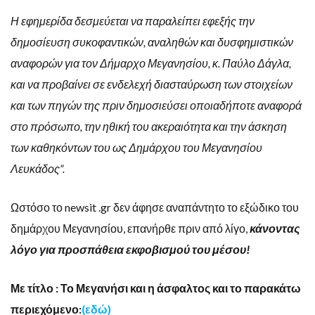
Η εφημερίδα δεσμεύεται να παραλείπει εφεξής την
δημοσίευση συκοφαντικών, αναληθών και δυσφημιστικών
αναφορών για τον Δήμαρχο Μεγανησίου, κ. Παύλο Δάγλα,
και να προβαίνει σε ενδελεχή διασταύρωση των στοιχείων
και των πηγών της πριν δημοσιεύσει οποιαδήποτε αναφορά
στο πρόσωπο, την ηθική του ακεραιότητα και την άσκηση
των καθηκόντων του ως Δημάρχου του Μεγανησίου
Λευκάδος”.
Ωστόσο το newsit .gr δεν άφησε αναπάντητο το εξώδικο του
δημάρχου Μεγανησίου, επανήρθε πριν από λίγο,
κάνοντας
λόγο για προσπάθεια εκφοβισμού του μέσου!
Με τίτλο : Το Μεγανήσι και η άσφαλτος και το παρακάτω
περιεχόμενο:
(εδώ)