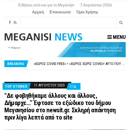
Ειδήσεις από και για το Μεγανήσι
7 Αυγούστου 2026
Αρχική
Επικοινωνία
Όροι Χρήσης
MENU
ΝΥΔΡΊ:ΠΙΆΣΤΗΚΑΝ ΣΤΟ ΞΎΛΟ ΟΙ ΙΔΙΟΚΤΉΤΕΣ ΤΟΥΡΙΣΤΙΚΏΝ ΣΚΑΦΏΝ.
FAKE NEWS ΓΙΑ ΤΟ ΛΙΓΝΙΤΙΚΌ ΣΤΑΘΜΌ ΠΤΟΛΕΜΑΪ́ΔΑ 5 ΚΑΙ ΤΗΝ ΕΝΕΡΓΕΙΑΚΉ ΑΣΦΆΛΕΙΑ ΤΗΣ ΧΏΡΑΣ
«ΧΏΡΟΣ COVID FREE» = «ΧΏΡΟΣ ΧΩΡΊΣ COVID»! ΑΥΤΌ ΠΟΥ ΚΑΝΕΊΣ ΔΕΝ ΈΧΕΙ ΤΟΛΜΉΣΕΙ ΝΑ ΡΩΤΉΣΕΙ
BREAKING
ΠΕΡΊ ΑΝΑΣΤΟΛΉΣ ΝΗΠΙΑΓΩΓΕΊΩΝ ΣΤΗ ΛΕΥΚΆΔΑ
ΠΑΡΑΙΤΉΘΗΚΕ Η ΑΝΤΙΔΉΜΑΡΧΟΣ ΠΟΛΙΤΙΣΜΟΎ ΜΕΓΑΝΗΣΊΟΥ Κ . ΕΥΑΓΓΕΛΊΑ ΜΕΛΆ. Η ΕΠΙΣΤΟΛΉ ΤΗΣ ΠΑΡΑΊΤΗΣΗΣ
ΝΥΔΡΊ:ΠΙΆΣΤΗΚΑΝ ΣΤΟ ΞΎΛΟ ΟΙ ΙΔΙΟΚΤΉΤΕΣ ΤΟΥΡΙΣΤΙΚΏΝ ΣΚΑΦΏΝ.
FAKE NEWS ΓΙΑ ΤΟ ΛΙΓΝΙΤΙΚΌ ΣΤΑΘΜΌ ΠΤΟΛΕΜΑΪ́ΔΑ 5 ΚΑΙ ΤΗΝ ΕΝΕΡΓΕΙΑΚΉ ΑΣΦΆΛΕΙΑ ΤΗΣ ΧΏΡΑΣ
11 ΑΥΓΟΎΣΤΟΥ 2020
TOP STORIES
0
“Δε φοβηθήκαμε άλλους και άλλους,
Δήμαρχε…” Έφτασε το εξώδικο του δήμου
Μεγανησίου στο newsit.gr. Σκληρή απάντηση
πριν λίγα λεπτά από το site