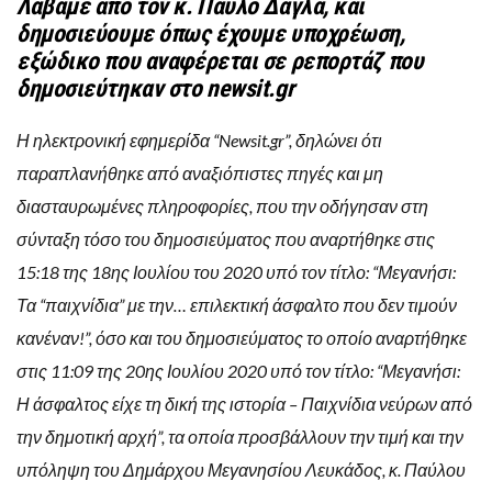
Λάβαμε από τον κ. Παύλο Δάγλα, και
δημοσιεύουμε όπως έχουμε υποχρέωση,
εξώδικο που αναφέρεται σε ρεπορτάζ που
δημοσιεύτηκαν στο newsit.gr
Η ηλεκτρονική εφημερίδα “Newsit.gr”, δηλώνει ότι
παραπλανήθηκε από αναξιόπιστες πηγές και μη
διασταυρωμένες πληροφορίες, που την οδήγησαν στη
σύνταξη τόσο του δημοσιεύματος που αναρτήθηκε στις
15:18 της 18ης Ιουλίου του 2020 υπό τον τίτλο: “Μεγανήσι:
Τα “παιχνίδια” με την… επιλεκτική άσφαλτο που δεν τιμούν
κανέναν!”, όσο και του δημοσιεύματος το οποίο αναρτήθηκε
στις 11:09 της 20ης Ιουλίου 2020 υπό τον τίτλο: “Μεγανήσι:
Η άσφαλτος είχε τη δική της ιστορία – Παιχνίδια νεύρων από
την δημοτική αρχή”, τα οποία προσβάλλουν την τιμή και την
υπόληψη του Δημάρχου Μεγανησίου Λευκάδος, κ. Παύλου