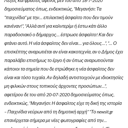
Λέξεις και φράσεις αφενός μεν του από 18-7-2020
δημοσιεύματος όπως, ενδεικτικώς, “Μεγανήσι: Τα
“παιχνίδια” με την… επιλεκτική άσφαλτο που δεν τιμούν
κανέναν!”, “Αλλά αντί για καλντερίμι ή έστω κάτι άλλο
παραδοσιακό ο δήμαρχος… έστρωσε άσφαλτο! Και δεν
φτάνει αυτό. Η νέα άσφαλτος δεν είναι… για όλους…”, “… Ο
επισκέπτης αναρωτιέται αν είναι κακοτεχνία, αν ο Δήμος έχει
παραλάβει επισήμως το έργο ή αν όπως αναρωτιούνται
κάποιοι τα σημεία που δε στρώθηκε η νέα άσφαλτος δεν
είναι και τόσο τυχαία. Αν δηλαδή αντιστοιχούν με ιδιοκτησίες
μη φιλικών στους τοπικούς άρχοντες προσώπων…”,
αφετέρου δε του από 20-07-2020 δημοσιεύματος όπως,
ενδεικτικώς, “Μεγανήσι: Η άσφαλτος είχε τη δική της ιστορία
– Παιχνίδια νεύρων από τη δημοτική αρχή” “Το newsit.gr
επανέρχεται σήμερα με νέες φωτογραφίες από την…