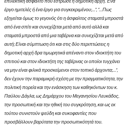
επιλεκτική άσφαλτο που έστρωσε η δημοτική αρχή. Ένα
έργο ημιτελές ή ένα έργο για συγκεκριμένου;…”, “…Πως
εξηγείται όμως το γεγονός ότι η άσφαλτος σταματά μπροστά
από ένα σπίτι και συνεχίζεται μετά από αυτό αλλά και
σταματά μπροστά από μια ταβέρνα και συνεχίζεται μετά από
αυτή; Είναι σύμπτωση ότι και στις δύο περιπτώσεις η
δημοτική αρχή δρα τιμωρητικά απέναντι στον ιδιοκτήτη του
σπιτιού και στον ιδιοκτήτη της ταβέρνας οι οποίοι τυγχάνει
να μην είναι φιλικά προσκείμενοι στον τοπικό άρχοντα;…”,
δεν έχουν την παραμικρή σχέση με την πραγματικότητα, την
πολιτική πορεία και την ενάσκηση των καθηκόντων του κ.
Παύλου Δάγλα, ως Δημάρχου του Μεγανησίου Λευκάδος,
την προσωπική και την ηθική του συγκρότηση, και ως εκ
τούτου συνιστούν ψεύδη και συκοφαντίες που
προσβάλλουν βαρύτατα την προσωπικότητά του.