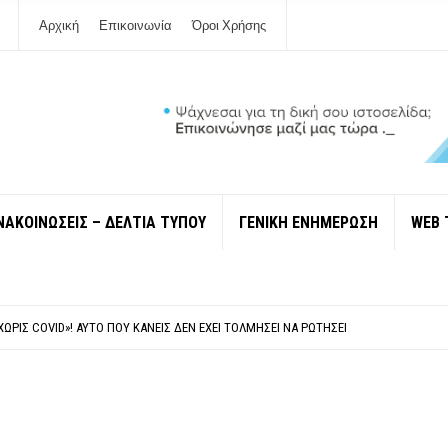
Αρχική
Επικοινωνία
Όροι Χρήσης
ΝΑΚΟΙΝΩΣΕΙΣ – ΔΕΛΤΙΑ ΤΥΠΟΥ
ΓΕΝΙΚΗ ΕΝΗΜΕΡΩΣΗ
WEB 
 ΙΔΙΟΚΤΉΤΕΣ ΤΟΥΡΙΣΤΙΚΏΝ ΣΚΑΦΏΝ.
ΤΑΘΜΌ ΠΤΟΛΕΜΑΪ́ΔΑ 5 ΚΑΙ ΤΗΝ ΕΝΕΡΓΕΙΑΚΉ ΑΣΦΆΛΕΙΑ ΤΗΣ ΧΏΡΑΣ
ΧΩΡΊΣ COVID»! ΑΥΤΌ ΠΟΥ ΚΑΝΕΊΣ ΔΕΝ ΈΧΕΙ ΤΟΛΜΉΣΕΙ ΝΑ ΡΩΤΉΣΕΙ
Ν ΣΤΗ ΛΕΥΚΆΔΑ
ΠΟΛΙΤΙΣΜΟΎ ΜΕΓΑΝΗΣΊΟΥ Κ . ΕΥΑΓΓΕΛΊΑ ΜΕΛΆ. Η ΕΠΙΣΤΟΛΉ ΤΗΣ ΠΑΡΑΊΤΗΣΗΣ
 ΙΔΙΟΚΤΉΤΕΣ ΤΟΥΡΙΣΤΙΚΏΝ ΣΚΑΦΏΝ.
ΤΑΘΜΌ ΠΤΟΛΕΜΑΪ́ΔΑ 5 ΚΑΙ ΤΗΝ ΕΝΕΡΓΕΙΑΚΉ ΑΣΦΆΛΕΙΑ ΤΗΣ ΧΏΡΑΣ