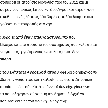
ουμε ότι οι ιατροί στο Μεγανήσι προ του 2011 και με
νας μονιμος Γενικός Ιατρός και δύο Αγροτικοί Ιατροί( κάθε
ι καθημερινής βάσεως δύο βάρδιες σε δύο διαφορετικά
υργούσαν εκ περιτροπής στο νησί.
ε βάρδιες
από έναν επίσης αστυνομικό
που
 Βλυχού κατά τα πρότυπα του συστήματος που καλύπτεται
ινο για τους εργαζόμενους ένστολους αφού
δεν
24ωρο!
ς του εκάστοτε Αγροτικού Ιατρού
, οφείλει ο δήμαρχος να
έλθει στην γνώση του και η κάλυψη μίας θέσης Δημοτικής
απουσία της δωρεάς Χατζηιωάννου(
δεν είχε γίνει εως
τοιχεία που οδήγησαν σύσσωμη την Δημοτική Αρχή να
ϊδη αντί εκείνης του Άδωνη Γεωργιάδη!