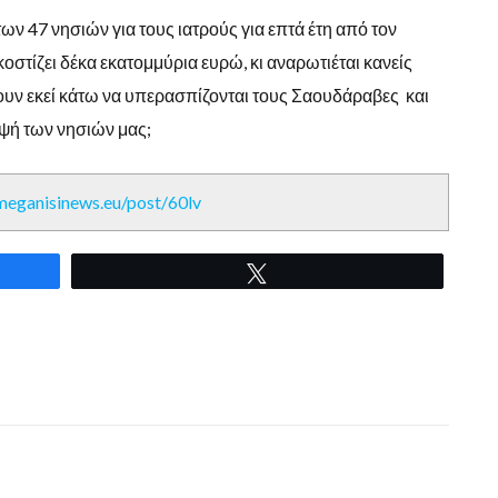
ν 47 νησιών για τους ιατρούς για επτά έτη από τον
οστίζει δέκα εκατομμύρια ευρώ, κι αναρωτιέται κανείς
ουν εκεί κάτω να υπερασπίζονται τους Σαουδάραβες και
υψή των νησιών μας;
/meganisinews.eu/post/60lv
Tweet