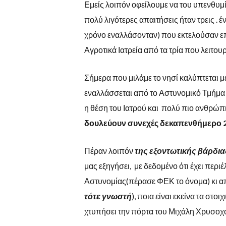
Εμείς λοιπόν οφείλουμε να του υπενθυμίσ
πολύ λιγότερες απαιτήσεις ήταν τρεις . έ
χρόνο εναλλάσονταν) που εκτελούσαν επ
Αγροτικά Ιατρεία από τα τρία που λειτο
Σήμερα που μιλάμε το νησί καλύπτεται μ
εναλλάσσεται από το Αστυνομικό Τμήμα
η θέση του Ιατρού και πολύ πιο ανθρώπ
δουλεύουν συνεχές δεκαπενθήμερο 
Πέραν λοιπόν
της εξοντωτικής βάρδια
μας εξηγήσει, με δεδομένο ότι έχει περι
Αστυνομίας(πέρασε ΦΕΚ το όνομα) κι 
τότε γνωστή
), ποια είναι εκείνα τα σ
χτυπήσει την πόρτα του Μιχάλη Χρυσοχο