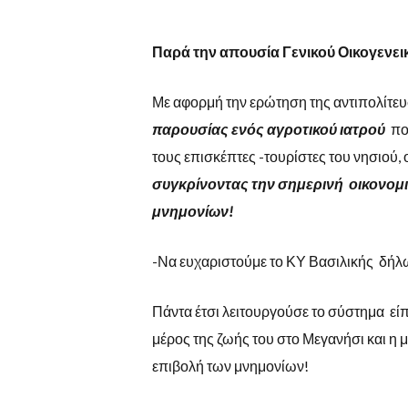
Παρά την απουσία Γενικού Οικογενει
Με αφορμή την ερώτηση της αντιπολίτευ
παρουσίας ενός αγροτικού ιατρού
πο
τους επισκέπτες -τουρίστες του νησιού,
συγκρίνοντας την σημερινή οικονομι
μνημονίων!
-Να ευχαριστούμε το ΚΥ Βασιλικής δήλω
Πάντα έτσι λειτουργούσε το σύστημα είπ
μέρος της ζωής του στο Μεγανήσι και η μ
επιβολή των μνημονίων!