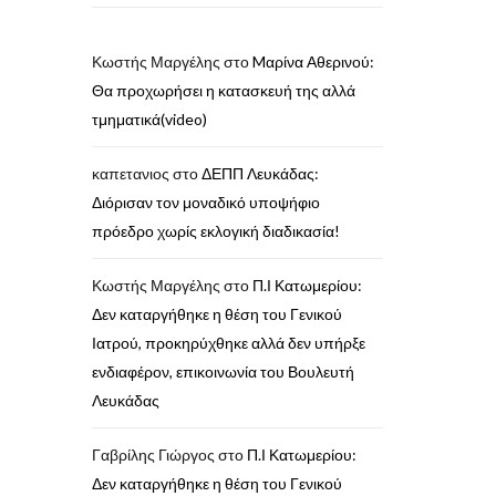
Κωστής Μαργέλης
στο
Mαρίνα Αθερινού:
Θα προχωρήσει η κατασκευή της αλλά
τμηματικά(video)
καπετανιος
στο
ΔΕΠΠ Λευκάδας:
Διόρισαν τον μοναδικό υποψήφιο
πρόεδρο χωρίς εκλογική διαδικασία!
Κωστής Μαργέλης
στο
Π.Ι Κατωμερίου:
Δεν καταργήθηκε η θέση του Γενικού
Ιατρού, προκηρύχθηκε αλλά δεν υπήρξε
ενδιαφέρον, επικοινωνία του Βουλευτή
Λευκάδας
Γαβρίλης Γιώργος
στο
Π.Ι Κατωμερίου:
Δεν καταργήθηκε η θέση του Γενικού