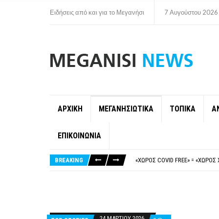
Ειδήσεις από και για το Μεγανήσι
7 Αυγούστου 2026
ΑΡΧΙΚΗ
ΜΕΓΑΝΗΣΙΩΤΙΚΑ
ΤΟΠΙΚΑ
Α
ΕΠΙΚΟΙΝΩΝΙΑ
ΝΥΔΡΊ:ΠΙΆΣΤΗΚΑΝ ΣΤΟ ΞΎΛΟ ΟΙ
FAKE NEWS ΓΙΑ ΤΟ ΛΙΓΝΙΤΙΚΌ Σ
BREAKING
«ΧΏΡΟΣ COVID FREE» = «ΧΏΡΟΣ 
ΠΕΡΊ ΑΝΑΣΤΟΛΉΣ ΝΗΠΙΑΓΩΓΕΊΩ
ΠΑΡΑΙΤΉΘΗΚΕ Η ΑΝΤΙΔΉΜΑΡΧΟΣ 
ΝΥΔΡΊ:ΠΙΆΣΤΗΚΑΝ ΣΤΟ ΞΎΛΟ ΟΙ
FAKE NEWS ΓΙΑ ΤΟ ΛΙΓΝΙΤΙΚΌ Σ
24 ΜΑΡΤΊΟΥ 2026