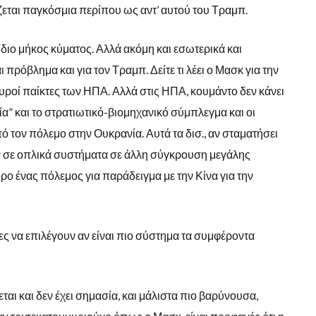
εται παγκόσμια περίπου ως αντ’ αυτού του Τραμπ.
ίδιο μήκος κύματος. Αλλά ακόμη και εσωτερικά και
ι πρόβλημα και για τον Τραμπ. Δείτε τι λέει ο Μασκ για την
ισχυροί παίκτες των ΗΠΑ. Αλλά στις ΗΠΑ, κουμάντο δεν κάνει
ία” και το στρατιωτικό-βιομηχανικό σύμπλεγμα και οι
ό τον πόλεμο στην Ουκρανία. Αυτά τα δισ., αν σταματήσει
ύν σε οπλικά συστήματα σε άλλη σύγκρουση μεγάλης
ορο ένας πόλεμος για παράδειγμα με την Κίνα για την
ίες να επιλέγουν αν είναι πιο σύστημα τα συμφέροντα
αι και δεν έχει σημασία, και μάλιστα πιο βαρύνουσα,