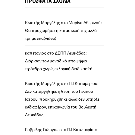
ΠΡΟΣΦΑΤΑ ΣΧΟΛΙΑ
Κωστής Μαργέλης
στο
Mαρίνα Αθερινού:
Θα προχωρήσει η κατασκευή της αλλά
τμηματικά(video)
καπετανιος
στο
ΔΕΠΠ Λευκάδας:
Διόρισαν τον μοναδικό υποψήφιο
πρόεδρο χωρίς εκλογική διαδικασία!
Κωστής Μαργέλης
στο
Π.Ι Κατωμερίου:
Δεν καταργήθηκε η θέση του Γενικού
Ιατρού, προκηρύχθηκε αλλά δεν υπήρξε
ενδιαφέρον, επικοινωνία του Βουλευτή
Λευκάδας
Γαβρίλης Γιώργος
στο
Π.Ι Κατωμερίου: