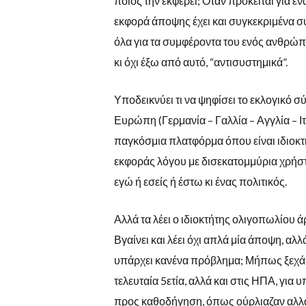
ποιος την εκφέρει; Όταν πρόκειται για έ
εκφορά άποψης έχει και συγκεκριμένα συ
όλα για τα συμφέροντα του ενός ανθρώπου
κι όχι έξω από αυτό, “αντισυστημικά”.
Υποδεικνύει τι να ψηφίσει το εκλογικό 
Ευρώπη (Γερμανία – Γαλλία – Αγγλία – Ιτ
παγκόσμια πλατφόρμα όπου είναι ιδιοκ
εκφοράς λόγου με δισεκατομμύρια χρήστ
εγώ ή εσείς ή έστω κι ένας πολιτικός.
Αλλά τα λέει ο ιδιοκτήτης ολιγοπωλίου
Βγαίνει και λέει όχι απλά μία άποψη, αλλ
υπάρχει κανένα πρόβλημα; Μήπως ξεχά
τελευταία 5ετία, αλλά και στις ΗΠΑ, για
προς καθοδήγηση, όπως ούρλιαζαν αλλά