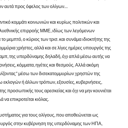
ζουν αυτά προς όφελος των ολίγων…
ντικό κομμάτι κοινωνιών και κυρίως πολιτικών και
ολυεθνικής επιρροής ΜΜΕ, ιδίως των λεγόμενων
το μεμπτό, ο κύριος των τρισ. και συνάμα ιδιοκτήτης της
μμύρια χρήστες, αλλά και σε λίγες ημέρες υπουργός της
μπ, της υπερδύναμης δηλαδή, όχι απλά μέσω αυτής να
ερνήσεις, κόμματα, ηγέτες και θεσμούς. Αλλά ακόμη
ανίζοντας” μέσω των δισεκατομμυρίων χρηστών της
ω εκλογών ή άλλων τρόπων, εξουσίες, κυβερνήσεις,
 της προσωπικής τους αρεσκείας και όχι να μην κουνιέται
ά να επικροτείται κιόλας.
υστήματος για τους ολίγους, που αποθεώνεται ως
ουργός στην κυβέρνηση της υπερδύναμης των ΗΠΑ,