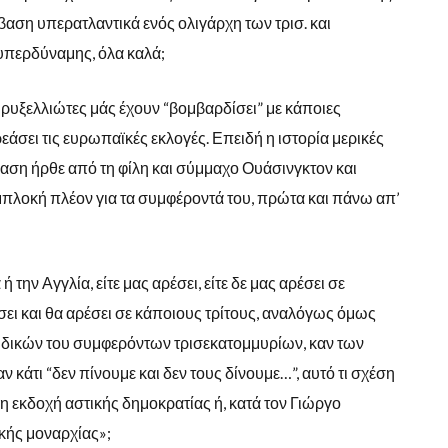
αση υπερατλαντικά ενός ολιγάρχη των τρισ. και
υπερδύναμης, όλα καλά;
 Βρυξελλιώτες μάς έχουν “βομβαρδίσει” με κάποιες
άσει τις ευρωπαϊκές εκλογές. Επειδή η ιστορία μερικές
μβαση ήρθε από τη φίλη και σύμμαχο Ουάσινγκτον και
εμπλοκή πλέον για τα συμφέροντά του, πρώτα και πάνω απ’
 την Αγγλία, είτε μας αρέσει, είτε δε μας αρέσει σε
σει και θα αρέσει σε κάποιους τρίτους, αναλόγως όμως
ων δικών του συμφερόντων τρισεκατομμυρίων, καν των
κάτι “δεν πίνουμε και δεν τους δίνουμε…”, αυτό τι σχέση
νη εκδοχή αστικής δημοκρατίας ή, κατά τον Γιώργο
κής μοναρχίας»;