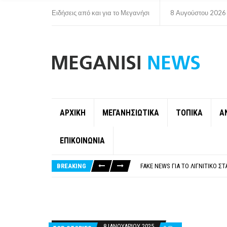
Ειδήσεις από και για το Μεγανήσι
8 Αυγούστου 2026
ΑΡΧΙΚΗ
ΜΕΓΑΝΗΣΙΩΤΙΚΑ
ΤΟΠΙΚΑ
Α
ΕΠΙΚΟΙΝΩΝΙΑ
ΠΑΡΑΙΤΉΘΗΚΕ Η ΑΝΤΙΔΉΜΑΡΧΟΣ 
ΟΡΙΣΤΙΚΆ ΧΩΡΊΣ ΑΚΤΟΠΛΟΙΚΗ Σ
BREAKING
FAKE NEWS ΓΙΑ ΤΟ ΛΙΓΝΙΤΙΚΌ Σ
«ΧΏΡΟΣ COVID FREE» = «ΧΏΡΟΣ 
ΠΕΡΊ ΑΝΑΣΤΟΛΉΣ ΝΗΠΙΑΓΩΓΕΊΩ
ΠΑΡΑΙΤΉΘΗΚΕ Η ΑΝΤΙΔΉΜΑΡΧΟΣ 
ΟΡΙΣΤΙΚΆ ΧΩΡΊΣ ΑΚΤΟΠΛΟΙΚΗ Σ
8 ΙΑΝΟΥΑΡΊΟΥ 2025