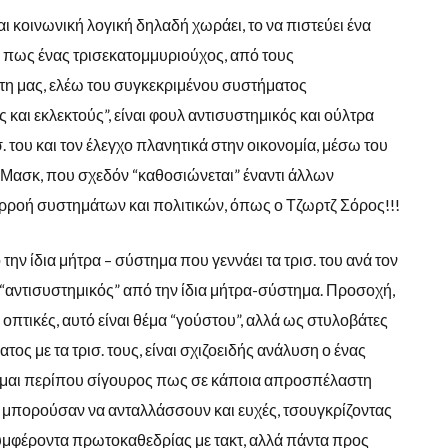
ι κοινωνική λογική δηλαδή χωράει, το να πιστεύει ένα
, πως ένας τρισεκατομμυριούχος, από τους
η μας, ελέω του συγκεκριμένου συστήματος
και εκλεκτούς”, είναι φουλ αντισυστημικός και ούλτρα
 του και τον έλεγχο πλανητικά στην οικονομία, μέσω του
ν Μασκ, που σχεδόν “καθοσιώνεται” έναντι άλλων
ρροή συστημάτων και πολιτικών, όπως ο Τζωρτζ Σόρος!!!
ην ίδια μήτρα – σύστημα που γεννάει τα τρισ. του ανά τον
 “αντισυστημικός” από την ίδια μήτρα-σύστημα. Προσοχή,
 οπτικές, αυτό είναι θέμα “γούστου”, αλλά ως στυλοβάτες
ος με τα τρισ. τους, είναι σχιζοειδής ανάλυση ο ένας
Είμαι περίπου σίγουρος πως σε κάποια απροσπέλαστη
 μπορούσαν να ανταλλάσσουν και ευχές, τσουγκρίζοντας
υμφέροντα πρωτοκαθεδρίας με τακτ, αλλά πάντα προς