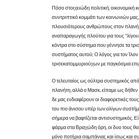
Πόσο στοιχειώδη πολιτική, οικονομική κα
συντριπτικό κομμάτι των κοινωνιών μας
πλουσιότερους ανθρώπους στον πλανήτ
αναπαραγωγής πλούτου για τους “λίγους 
κόντρα στο σύστημα που γέννησε τα τρισ.
συστήματος αυτού; Ο λόγος για τον Ίλο
τρισεκατομμυριούχων με παγκόσμια επι
Ο τελευταίος ως ούλτρα συστημικός από τ
πλανήτη, αλλά ο Μασκ, είπαμε ως δήθεν
δε μας ενδιαφέρουν οι διαφορετικές τους
του πιο άνισου υπέρ των ολίγων συστήματ
σήμερα να βαφτίζεται αντισυστημικός. 
φάρμα στα Βραχώδη όρη, οι δυο τους θα
μόνο ποτήρια σαμπάνιας και ίσως και σ