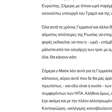
Ευρώπης; Σήμερα, με τέτοια ωμή παρέμβ
οσονούπω υπουργό του Τραμπ και της 
Όλα αυτά τα χρόνια, Γερμανοί και άλλοι
αόριστες απόπειρες της Ρωσίας να επηρε
φορές εκδικείται, να που η – ωμή – επέ
μάλιστα από τον ολιγάρχη των τρισ. με 
όλα. Θα κάνουν κάτι;
Σήμερα o Μασκ λέει αυτό για τη Γερμανία ή
κάποιους, αύριο αυτό που δε θα μας αρέ
πρωτίστως – και εδώ είναι η ουσία – τ
συμφερόντων των ΗΠΑ. Αλήθεια όμως, αν 
έχει ακόμη και με την πλέον αλλοτριωμέ
Κοντογιώργη, «εκλόγιμης κοινοβουλευτι