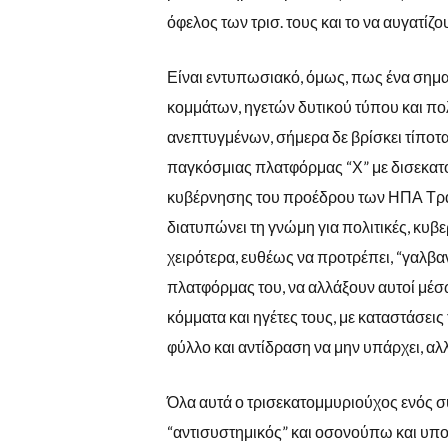
όφελος των τρισ. τους και το να αυγατί
Είναι εντυπωσιακό, όμως, πως ένα σημα
κομμάτων, ηγετών δυτικού τύπου και π
ανεπτυγμένων, σήμερα δε βρίσκει τίποτα 
παγκόσμιας πλατφόρμας “Χ” με δισεκατο
κυβέρνησης του προέδρου των ΗΠΑ Τρα
διατυπώνει τη γνώμη για πολιτικές, κυβ
χειρότερα, ευθέως να προτρέπει, “γαλβ
πλατφόρμας του, να αλλάξουν αυτοί μέσ
κόμματα και ηγέτες τους, με καταστάσεις
φύλλο και αντίδραση να μην υπάρχει, αλλ
Όλα αυτά ο τρισεκατομμυριούχος ενός σ
“αντισυστημικός” και οσονούπω και υπ