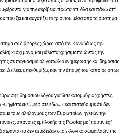
ναν τρισεκατομμυριούχο όπως ο Μασκ, είναι προφανές ότι η
μφέροντα, για την ακρίβεια, πρώτα απ’ όλα και πάνω απ’
 που ζει και αυγατίζει τα τρισ. του μέσα από το σύστημα
σύστημα σε διάφορες χώρες, από τον Καναδά ως την
αλία) κι όχι μόνο, και μάλιστα χρησιμοποιώντας την
τήτης σε παγκόσμιο ολιγοπώλιο ενημέρωσης και δημόσιας
ες. Δε λέει, υπενθυμίζω, καν την άποψή του κάποιος όπως
 άρθρωσης δημόσιου λόγου για δισεκατομμύρια χρήστες.
ά «ψηφίστε εκεί, ψηφίστε εδώ…» και πιστεύουμε ότι δεν
σαμε τους αλαλαγμούς των Ευρωπαίων ηγετών την
 υπόνοιες, υπόνοιες εμπλοκής της Ρωσίας με “πουτινιές”
 ατράνταχτα δεν απέδειξαν στο εκλογικό σώμα λαών της