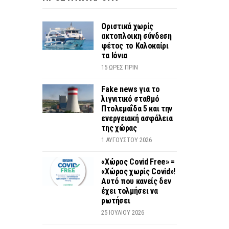
Οριστικά χωρίς
ακτοπλοικη σύνδεση
φέτος το Καλοκαίρι
τα Ιόνια
15 ΏΡΕΣ ΠΡΙΝ
Fake news για το
λιγνιτικό σταθμό
Πτολεμαΐδα 5 και την
ενεργειακή ασφάλεια
της χώρας
1 ΑΥΓΟΎΣΤΟΥ 2026
«Χώρος Covid Free» =
«Χώρος χωρίς Covid»!
Αυτό που κανείς δεν
έχει τολμήσει να
ρωτήσει
25 ΙΟΥΛΊΟΥ 2026