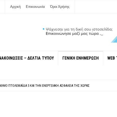
Αρχική
Επικοινωνία
Όροι Χρήσης
ΝΑΚΟΙΝΩΣΕΙΣ – ΔΕΛΤΙΑ ΤΥΠΟΥ
ΓΕΝΙΚΗ ΕΝΗΜΕΡΩΣΗ
WEB 
ΠΟΛΙΤΙΣΜΟΎ ΜΕΓΑΝΗΣΊΟΥ Κ . ΕΥΑΓΓΕΛΊΑ ΜΕΛΆ. Η ΕΠΙΣΤΟΛΉ ΤΗΣ ΠΑΡΑΊΤΗΣΗΣ
ΎΝΔΕΣΗ ΦΈΤΟΣ ΤΟ ΚΑΛΟΚΑΊΡΙ ΤΑ ΙΌΝΙΑ
ΤΑΘΜΌ ΠΤΟΛΕΜΑΪ́ΔΑ 5 ΚΑΙ ΤΗΝ ΕΝΕΡΓΕΙΑΚΉ ΑΣΦΆΛΕΙΑ ΤΗΣ ΧΏΡΑΣ
ΧΩΡΊΣ COVID»! ΑΥΤΌ ΠΟΥ ΚΑΝΕΊΣ ΔΕΝ ΈΧΕΙ ΤΟΛΜΉΣΕΙ ΝΑ ΡΩΤΉΣΕΙ
Ν ΣΤΗ ΛΕΥΚΆΔΑ
ΠΟΛΙΤΙΣΜΟΎ ΜΕΓΑΝΗΣΊΟΥ Κ . ΕΥΑΓΓΕΛΊΑ ΜΕΛΆ. Η ΕΠΙΣΤΟΛΉ ΤΗΣ ΠΑΡΑΊΤΗΣΗΣ
ΎΝΔΕΣΗ ΦΈΤΟΣ ΤΟ ΚΑΛΟΚΑΊΡΙ ΤΑ ΙΌΝΙΑ