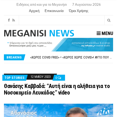
Ειδήσεις από και για το Μεγανήσι
7 Αυγούστου 2026
Αρχική
Επικοινωνία
Όροι Χρήσης
MENU
ΝΥΔΡΊ:ΠΙΆΣΤΗΚΑΝ ΣΤΟ ΞΎΛΟ ΟΙ ΙΔΙΟΚΤΉΤΕΣ ΤΟΥΡΙΣΤΙΚΏΝ ΣΚΑΦΏΝ.
FAKE NEWS ΓΙΑ ΤΟ ΛΙΓΝΙΤΙΚΌ ΣΤΑΘΜΌ ΠΤΟΛΕΜΑΪ́ΔΑ 5 ΚΑΙ ΤΗΝ ΕΝΕΡΓΕΙΑΚΉ ΑΣΦΆΛΕΙΑ ΤΗΣ ΧΏΡΑΣ
BREAKING
«ΧΏΡΟΣ COVID FREE» = «ΧΏΡΟΣ ΧΩΡΊΣ COVID»! ΑΥΤΌ ΠΟΥ ΚΑΝΕΊΣ ΔΕΝ ΈΧΕΙ ΤΟΛΜΉΣΕΙ ΝΑ ΡΩΤΉΣΕΙ
ΠΕΡΊ ΑΝΑΣΤΟΛΉΣ ΝΗΠΙΑΓΩΓΕΊΩΝ ΣΤΗ ΛΕΥΚΆΔΑ
ΠΑΡΑΙΤΉΘΗΚΕ Η ΑΝΤΙΔΉΜΑΡΧΟΣ ΠΟΛΙΤΙΣΜΟΎ ΜΕΓΑΝΗΣΊΟΥ Κ . ΕΥΑΓΓΕΛΊΑ ΜΕΛΆ. Η ΕΠΙΣΤΟΛΉ ΤΗΣ ΠΑΡΑΊΤΗΣΗΣ
ΝΥΔΡΊ:ΠΙΆΣΤΗΚΑΝ ΣΤΟ ΞΎΛΟ ΟΙ ΙΔΙΟΚΤΉΤΕΣ ΤΟΥΡΙΣΤΙΚΏΝ ΣΚΑΦΏΝ.
FAKE NEWS ΓΙΑ ΤΟ ΛΙΓΝΙΤΙΚΌ ΣΤΑΘΜΌ ΠΤΟΛΕΜΑΪ́ΔΑ 5 ΚΑΙ ΤΗΝ ΕΝΕΡΓΕΙΑΚΉ ΑΣΦΆΛΕΙΑ ΤΗΣ ΧΏΡΑΣ
12 ΜΑΪ́ΟΥ 2023
TOP STORIES
0
Θανάσης Καββαδά: “Αυτή είναι η αλήθεια για το
Νοσοκομείο Λευκάδας” video