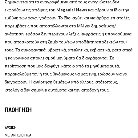
Σημειώνεται ότι τα αναγραφόμενα από τους αναγνώστες δεν
εκφράζουν τις απόψεις του
Meganisi News
και φέρουν οι ίδιοι την
ευθύνη των όσων γράφουν. Το ίδιο ισχύει και για άρθρα, επιστολές,
παρεμβάσεις που αποστέλλονται στο ΜΝ για δημοσίευση/
ανάρτηση, εφόσον δεν περιέχουν λέξεις, εκφράσεις ή υπονοούμενα
που αποσκοπούν στη ζημία του/των αποδέκτη/αποδεκτών του/
τους. Τα συκοφαντικά, υβριστικά, απειλητικά, εκβιαστικά, ρατσιστικά
ή κοινωνικού αποκλεισμού μηνύματα θα διαγράφονται. Σε
περίπτωση που μας διαφύγει κάποιο από τα μηνύματα αυτά,
παρακαλούμε τον ή τους θιγόμενους να μας ενημερώσουν για να
διαγραφούν. Η ανάρτηση θεμάτων από άλλους ιστότοπους,
ιστολόγια δεν σημαίνει αυτόματα και την αποδοχή τους.
ΠΛΟΗΓΗΣΗ
ΑΡΧΙΚΗ
ΜΕΓΑΝΗΣΙΩΤΙΚΑ