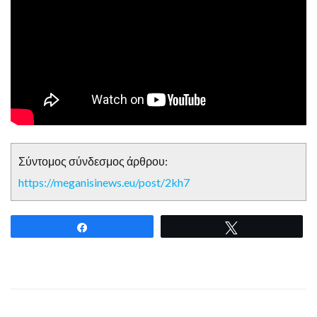
Σύντομος σύνδεσμος άρθρου:
https://meganisinews.eu/post/2kh7
Share
Tweet