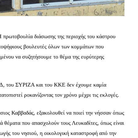
Η
πρωτοβο
υ
λ
ία
δ
ιά
σωσης
της
περ
ι
οχ
ή
ς
το
υ
κ
ά
στρο
υ
ποψ
ή
φ
ι
ο
υ
ς
βο
υ
λε
υ
τ
έ
ς
ό
λων
των
κομμ
ά
των
πο
υ
ι
μ
έ
νο
υ
ν
α
σ
υ
ζητ
ή
σο
υ
με
το
θ
έ
μ
α
της
ε
υ
ρ
ύ
τερης
Δ
,
το
υ
ΣΥΡΙΖΑ
κ
αι
το
υ
ΚΚΕ
δεν
έ
χο
υ
με
κ
α
μ
ί
α
τ
α
τοπ
ι
στε
ί
ροκ
α
ν
ί
ζοντ
α
ς
τον
χρ
ό
νο
μ
έ
χρ
ι
τ
ι
ς
εκλογ
έ
ς
.
σιος
Κ
α
ββ
α
δ
ά
ς
,
εξ
α
κολο
υ
θε
ί
ν
α
πο
ι
ε
ί
την
ν
ή
σσ
α
ν
ό
πως
ά
θ
έ
μ
α
τ
α
πο
υ α
π
α
σχολο
ύ
ν
το
υ
ς
Λε
υ
κ
α
δ
ί
τες,
ό
πως
ε
ί
ν
αι
ωγ
ή
ς
το
υ
νησ
ι
ο
ύ,
η
ο
ι
κολογ
ι
κ
ή
κ
α
τ
α
στροφ
ή α
π
ό
την