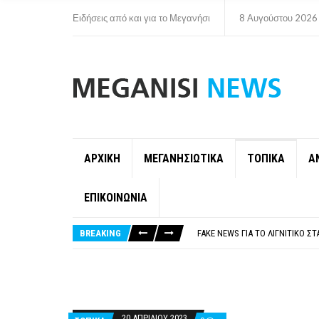
Ειδήσεις από και για το Μεγανήσι
8 Αυγούστου 2026
ΑΡΧΙΚΗ
ΜΕΓΑΝΗΣΙΩΤΙΚΑ
ΤΟΠΙΚΑ
Α
ΕΠΙΚΟΙΝΩΝΙΑ
ΠΑΡΑΙΤΉΘΗΚΕ Η ΑΝΤΙΔΉΜΑΡΧΟΣ 
ΟΡΙΣΤΙΚΆ ΧΩΡΊΣ ΑΚΤΟΠΛΟΙΚΗ Σ
BREAKING
FAKE NEWS ΓΙΑ ΤΟ ΛΙΓΝΙΤΙΚΌ Σ
«ΧΏΡΟΣ COVID FREE» = «ΧΏΡΟΣ 
ΠΕΡΊ ΑΝΑΣΤΟΛΉΣ ΝΗΠΙΑΓΩΓΕΊΩ
ΠΑΡΑΙΤΉΘΗΚΕ Η ΑΝΤΙΔΉΜΑΡΧΟΣ 
ΟΡΙΣΤΙΚΆ ΧΩΡΊΣ ΑΚΤΟΠΛΟΙΚΗ Σ
20 ΑΠΡΙΛΊΟΥ 2023