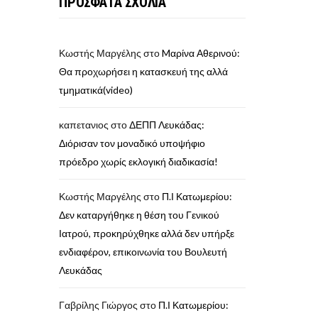
ΠΡΟΣΦΑΤΑ ΣΧΟΛΙΑ
Κωστής Μαργέλης
στο
Mαρίνα Αθερινού:
Θα προχωρήσει η κατασκευή της αλλά
τμηματικά(video)
καπετανιος
στο
ΔΕΠΠ Λευκάδας:
Διόρισαν τον μοναδικό υποψήφιο
πρόεδρο χωρίς εκλογική διαδικασία!
Κωστής Μαργέλης
στο
Π.Ι Κατωμερίου:
Δεν καταργήθηκε η θέση του Γενικού
Ιατρού, προκηρύχθηκε αλλά δεν υπήρξε
ενδιαφέρον, επικοινωνία του Βουλευτή
Λευκάδας
Γαβρίλης Γιώργος
στο
Π.Ι Κατωμερίου: