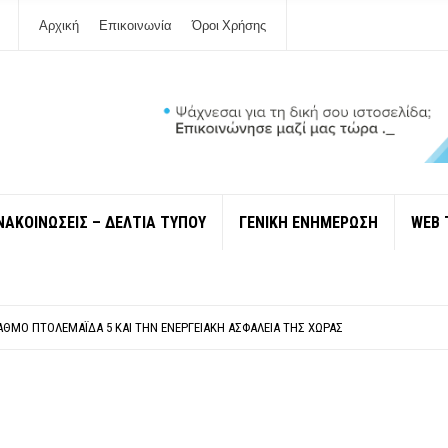
Αρχική
Επικοινωνία
Όροι Χρήσης
ΝΑΚΟΙΝΩΣΕΙΣ – ΔΕΛΤΙΑ ΤΥΠΟΥ
ΓΕΝΙΚΗ ΕΝΗΜΕΡΩΣΗ
WEB 
ΠΟΛΙΤΙΣΜΟΎ ΜΕΓΑΝΗΣΊΟΥ Κ . ΕΥΑΓΓΕΛΊΑ ΜΕΛΆ. Η ΕΠΙΣΤΟΛΉ ΤΗΣ ΠΑΡΑΊΤΗΣΗΣ
ΎΝΔΕΣΗ ΦΈΤΟΣ ΤΟ ΚΑΛΟΚΑΊΡΙ ΤΑ ΙΌΝΙΑ
ΤΑΘΜΌ ΠΤΟΛΕΜΑΪ́ΔΑ 5 ΚΑΙ ΤΗΝ ΕΝΕΡΓΕΙΑΚΉ ΑΣΦΆΛΕΙΑ ΤΗΣ ΧΏΡΑΣ
ΧΩΡΊΣ COVID»! ΑΥΤΌ ΠΟΥ ΚΑΝΕΊΣ ΔΕΝ ΈΧΕΙ ΤΟΛΜΉΣΕΙ ΝΑ ΡΩΤΉΣΕΙ
Ν ΣΤΗ ΛΕΥΚΆΔΑ
ΠΟΛΙΤΙΣΜΟΎ ΜΕΓΑΝΗΣΊΟΥ Κ . ΕΥΑΓΓΕΛΊΑ ΜΕΛΆ. Η ΕΠΙΣΤΟΛΉ ΤΗΣ ΠΑΡΑΊΤΗΣΗΣ
ΎΝΔΕΣΗ ΦΈΤΟΣ ΤΟ ΚΑΛΟΚΑΊΡΙ ΤΑ ΙΌΝΙΑ