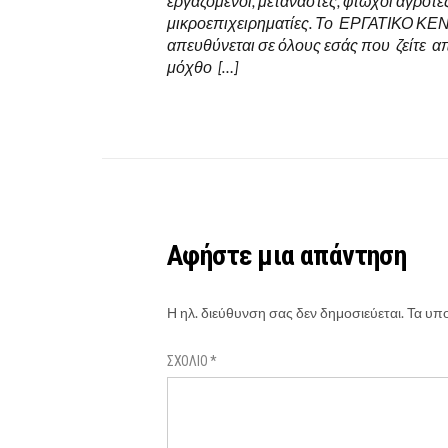
εργαζόμενοι, μετανάστες, φτωχοί αγρότες
μικροεπιχειρηματίες. Το ΕΡΓΑΤΙΚΟ Κ
απευθύνεται σε όλους εσάς που ζείτε α
μόχθο […]
Αφήστε μια απάντηση
Η ηλ. διεύθυνση σας δεν δημοσιεύεται.
Τα υπο
ΣΧΌΛΙΟ
*