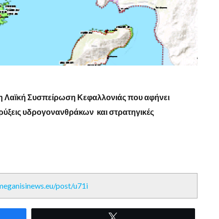
 η Λαϊκή Συσπείρωση Κεφαλλονιάς που αφήνει
ορύξεις υδρογονανθράκων και στρατηγικές
/meganisinews.eu/post/u71i
Tweet