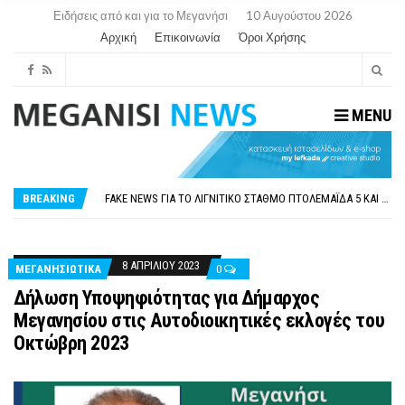
Ειδήσεις από και για το Μεγανήσι
10 Αυγούστου 2026
Αρχική
Επικοινωνία
Όροι Χρήσης
MENU
ΠΑΡΑΙΤΉΘΗΚΕ Η ΑΝΤΙΔΉΜΑΡΧΟΣ ΠΟΛΙΤΙΣΜΟΎ ΜΕΓΑΝΗΣΊΟΥ Κ . ΕΥΑΓΓΕΛΊΑ ΜΕΛΆ. Η ΕΠΙΣΤΟΛΉ ΤΗΣ ΠΑΡΑΊΤΗΣΗΣ
ΟΡΙΣΤΙΚΆ ΧΩΡΊΣ ΑΚΤΟΠΛΟΙΚΗ ΣΎΝΔΕΣΗ ΦΈΤΟΣ ΤΟ ΚΑΛΟΚΑΊΡΙ ΤΑ ΙΌΝΙΑ
FAKE NEWS ΓΙΑ ΤΟ ΛΙΓΝΙΤΙΚΌ ΣΤΑΘΜΌ ΠΤΟΛΕΜΑΪ́ΔΑ 5 ΚΑΙ ΤΗΝ ΕΝΕΡΓΕΙΑΚΉ ΑΣΦΆΛΕΙΑ ΤΗΣ ΧΏΡΑΣ
BREAKING
«ΧΏΡΟΣ COVID FREE» = «ΧΏΡΟΣ ΧΩΡΊΣ COVID»! ΑΥΤΌ ΠΟΥ ΚΑΝΕΊΣ ΔΕΝ ΈΧΕΙ ΤΟΛΜΉΣΕΙ ΝΑ ΡΩΤΉΣΕΙ
ΠΕΡΊ ΑΝΑΣΤΟΛΉΣ ΝΗΠΙΑΓΩΓΕΊΩΝ ΣΤΗ ΛΕΥΚΆΔΑ
ΠΑΡΑΙΤΉΘΗΚΕ Η ΑΝΤΙΔΉΜΑΡΧΟΣ ΠΟΛΙΤΙΣΜΟΎ ΜΕΓΑΝΗΣΊΟΥ Κ . ΕΥΑΓΓΕΛΊΑ ΜΕΛΆ. Η ΕΠΙΣΤΟΛΉ ΤΗΣ ΠΑΡΑΊΤΗΣΗΣ
ΟΡΙΣΤΙΚΆ ΧΩΡΊΣ ΑΚΤΟΠΛΟΙΚΗ ΣΎΝΔΕΣΗ ΦΈΤΟΣ ΤΟ ΚΑΛΟΚΑΊΡΙ ΤΑ ΙΌΝΙΑ
8 ΑΠΡΙΛΊΟΥ 2023
ΜΕΓΑΝΗΣΙΩΤΙΚΑ
0
Δήλωση Υποψηφιότητας για Δήμαρχος
Μεγανησίου στις Αυτοδιοικητικές εκλογές του
Οκτώβρη 2023