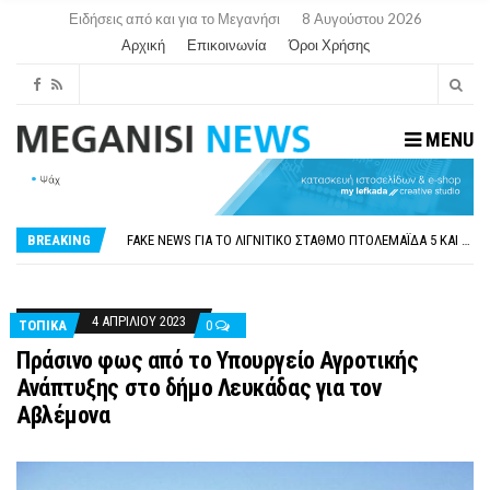
Ειδήσεις από και για το Μεγανήσι
8 Αυγούστου 2026
Αρχική
Επικοινωνία
Όροι Χρήσης
MENU
ΠΑΡΑΙΤΉΘΗΚΕ Η ΑΝΤΙΔΉΜΑΡΧΟΣ ΠΟΛΙΤΙΣΜΟΎ ΜΕΓΑΝΗΣΊΟΥ Κ . ΕΥΑΓΓΕΛΊΑ ΜΕΛΆ. Η ΕΠΙΣΤΟΛΉ ΤΗΣ ΠΑΡΑΊΤΗΣΗΣ
ΟΡΙΣΤΙΚΆ ΧΩΡΊΣ ΑΚΤΟΠΛΟΙΚΗ ΣΎΝΔΕΣΗ ΦΈΤΟΣ ΤΟ ΚΑΛΟΚΑΊΡΙ ΤΑ ΙΌΝΙΑ
FAKE NEWS ΓΙΑ ΤΟ ΛΙΓΝΙΤΙΚΌ ΣΤΑΘΜΌ ΠΤΟΛΕΜΑΪ́ΔΑ 5 ΚΑΙ ΤΗΝ ΕΝΕΡΓΕΙΑΚΉ ΑΣΦΆΛΕΙΑ ΤΗΣ ΧΏΡΑΣ
BREAKING
«ΧΏΡΟΣ COVID FREE» = «ΧΏΡΟΣ ΧΩΡΊΣ COVID»! ΑΥΤΌ ΠΟΥ ΚΑΝΕΊΣ ΔΕΝ ΈΧΕΙ ΤΟΛΜΉΣΕΙ ΝΑ ΡΩΤΉΣΕΙ
ΠΕΡΊ ΑΝΑΣΤΟΛΉΣ ΝΗΠΙΑΓΩΓΕΊΩΝ ΣΤΗ ΛΕΥΚΆΔΑ
ΠΑΡΑΙΤΉΘΗΚΕ Η ΑΝΤΙΔΉΜΑΡΧΟΣ ΠΟΛΙΤΙΣΜΟΎ ΜΕΓΑΝΗΣΊΟΥ Κ . ΕΥΑΓΓΕΛΊΑ ΜΕΛΆ. Η ΕΠΙΣΤΟΛΉ ΤΗΣ ΠΑΡΑΊΤΗΣΗΣ
ΟΡΙΣΤΙΚΆ ΧΩΡΊΣ ΑΚΤΟΠΛΟΙΚΗ ΣΎΝΔΕΣΗ ΦΈΤΟΣ ΤΟ ΚΑΛΟΚΑΊΡΙ ΤΑ ΙΌΝΙΑ
4 ΑΠΡΙΛΊΟΥ 2023
ΤΟΠΙΚΑ
0
Πράσινο φως από το Υπουργείο Αγροτικής
Ανάπτυξης στο δήμο Λευκάδας για τον
Αβλέμονα