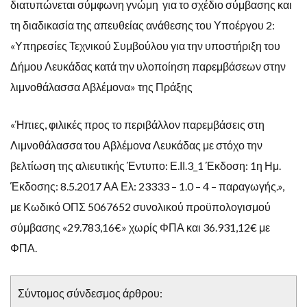
διατυπώνεται σύμφωνη γνώμη για το σχέδιο σύμβασης και
τη διαδικασία της απευθείας ανάθεσης του Υποέργου 2:
«Υπηρεσίες Τεχνικού Συμβούλου για την υποστήριξη του
Δήμου Λευκάδας κατά την υλοποίηση παρεμβάσεων στην
λιμνοθάλασσα Αβλέμονα» της Πράξης
«Ήπιες, φιλικές προς το περιβάλλον παρεμβάσεις στη
Λιμνοθάλασσα του Αβλέμονα Λευκάδας με στόχο την
βελτίωση της αλιευτικής Έντυπο: Ε.ΙΙ.3_1 Έκδοση: 1η Ημ.
Έκδοσης: 8.5.2017 ΑΑ Ελ: 23333 – 1.0 – 4 – παραγωγής.»,
με Κωδικό ΟΠΣ 5067652 συνολικού προϋπολογισμού
σύμβασης «29.783,16€» χωρίς ΦΠΑ και 36.931,12€ με
ΦΠΑ.
Σύντομος σύνδεσμος άρθρου: