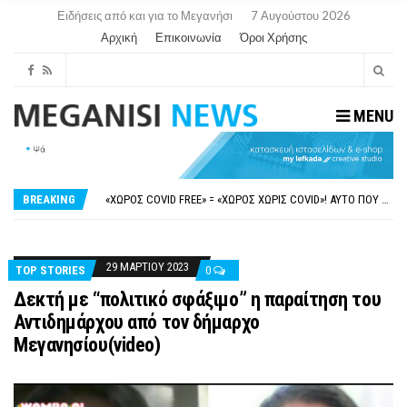
Ειδήσεις από και για το Μεγανήσι
7 Αυγούστου 2026
Αρχική
Επικοινωνία
Όροι Χρήσης
MENU
ΝΥΔΡΊ:ΠΙΆΣΤΗΚΑΝ ΣΤΟ ΞΎΛΟ ΟΙ ΙΔΙΟΚΤΉΤΕΣ ΤΟΥΡΙΣΤΙΚΏΝ ΣΚΑΦΏΝ.
FAKE NEWS ΓΙΑ ΤΟ ΛΙΓΝΙΤΙΚΌ ΣΤΑΘΜΌ ΠΤΟΛΕΜΑΪ́ΔΑ 5 ΚΑΙ ΤΗΝ ΕΝΕΡΓΕΙΑΚΉ ΑΣΦΆΛΕΙΑ ΤΗΣ ΧΏΡΑΣ
«ΧΏΡΟΣ COVID FREE» = «ΧΏΡΟΣ ΧΩΡΊΣ COVID»! ΑΥΤΌ ΠΟΥ ΚΑΝΕΊΣ ΔΕΝ ΈΧΕΙ ΤΟΛΜΉΣΕΙ ΝΑ ΡΩΤΉΣΕΙ
BREAKING
ΠΕΡΊ ΑΝΑΣΤΟΛΉΣ ΝΗΠΙΑΓΩΓΕΊΩΝ ΣΤΗ ΛΕΥΚΆΔΑ
ΠΑΡΑΙΤΉΘΗΚΕ Η ΑΝΤΙΔΉΜΑΡΧΟΣ ΠΟΛΙΤΙΣΜΟΎ ΜΕΓΑΝΗΣΊΟΥ Κ . ΕΥΑΓΓΕΛΊΑ ΜΕΛΆ. Η ΕΠΙΣΤΟΛΉ ΤΗΣ ΠΑΡΑΊΤΗΣΗΣ
ΝΥΔΡΊ:ΠΙΆΣΤΗΚΑΝ ΣΤΟ ΞΎΛΟ ΟΙ ΙΔΙΟΚΤΉΤΕΣ ΤΟΥΡΙΣΤΙΚΏΝ ΣΚΑΦΏΝ.
FAKE NEWS ΓΙΑ ΤΟ ΛΙΓΝΙΤΙΚΌ ΣΤΑΘΜΌ ΠΤΟΛΕΜΑΪ́ΔΑ 5 ΚΑΙ ΤΗΝ ΕΝΕΡΓΕΙΑΚΉ ΑΣΦΆΛΕΙΑ ΤΗΣ ΧΏΡΑΣ
29 ΜΑΡΤΊΟΥ 2023
TOP STORIES
0
Δεκτή με “πολιτικό σφάξιμο” η παραίτηση του
Αντιδημάρχου από τον δήμαρχο
Μεγανησίου(video)