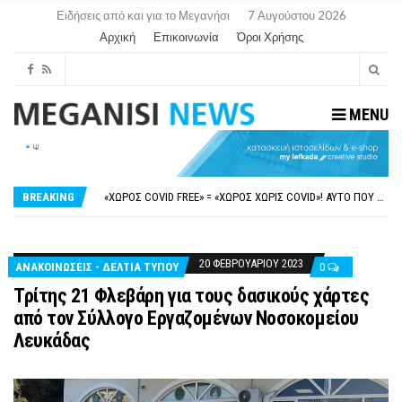
Ειδήσεις από και για το Μεγανήσι
7 Αυγούστου 2026
Αρχική
Επικοινωνία
Όροι Χρήσης
MENU
ΝΥΔΡΊ:ΠΙΆΣΤΗΚΑΝ ΣΤΟ ΞΎΛΟ ΟΙ ΙΔΙΟΚΤΉΤΕΣ ΤΟΥΡΙΣΤΙΚΏΝ ΣΚΑΦΏΝ.
FAKE NEWS ΓΙΑ ΤΟ ΛΙΓΝΙΤΙΚΌ ΣΤΑΘΜΌ ΠΤΟΛΕΜΑΪ́ΔΑ 5 ΚΑΙ ΤΗΝ ΕΝΕΡΓΕΙΑΚΉ ΑΣΦΆΛΕΙΑ ΤΗΣ ΧΏΡΑΣ
«ΧΏΡΟΣ COVID FREE» = «ΧΏΡΟΣ ΧΩΡΊΣ COVID»! ΑΥΤΌ ΠΟΥ ΚΑΝΕΊΣ ΔΕΝ ΈΧΕΙ ΤΟΛΜΉΣΕΙ ΝΑ ΡΩΤΉΣΕΙ
BREAKING
ΠΕΡΊ ΑΝΑΣΤΟΛΉΣ ΝΗΠΙΑΓΩΓΕΊΩΝ ΣΤΗ ΛΕΥΚΆΔΑ
ΠΑΡΑΙΤΉΘΗΚΕ Η ΑΝΤΙΔΉΜΑΡΧΟΣ ΠΟΛΙΤΙΣΜΟΎ ΜΕΓΑΝΗΣΊΟΥ Κ . ΕΥΑΓΓΕΛΊΑ ΜΕΛΆ. Η ΕΠΙΣΤΟΛΉ ΤΗΣ ΠΑΡΑΊΤΗΣΗΣ
ΝΥΔΡΊ:ΠΙΆΣΤΗΚΑΝ ΣΤΟ ΞΎΛΟ ΟΙ ΙΔΙΟΚΤΉΤΕΣ ΤΟΥΡΙΣΤΙΚΏΝ ΣΚΑΦΏΝ.
FAKE NEWS ΓΙΑ ΤΟ ΛΙΓΝΙΤΙΚΌ ΣΤΑΘΜΌ ΠΤΟΛΕΜΑΪ́ΔΑ 5 ΚΑΙ ΤΗΝ ΕΝΕΡΓΕΙΑΚΉ ΑΣΦΆΛΕΙΑ ΤΗΣ ΧΏΡΑΣ
20 ΦΕΒΡΟΥΑΡΊΟΥ 2023
ΑΝΑΚΟΙΝΩΣΕΙΣ - ΔΕΛΤΙΑ ΤΥΠΟΥ
0
Τρίτης 21 Φλεβάρη για τους δασικούς χάρτες
από τον Σύλλογο Εργαζομένων Νοσοκομείου
Λευκάδας