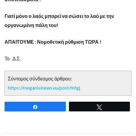
Γιατί μόνο ο λαός μπορεί να σώσει το λαό με την
οργανωμένη πάλη του!
ΑΠΑΙΤΟΥΜΕ : Νομοθετική ρύθμιση ΤΩΡΑ !
Το Δ.Σ.
Σύντομος σύνδεσμος άρθρου:
https://meganisinews.eu/post/mfgj
Share
Tweet