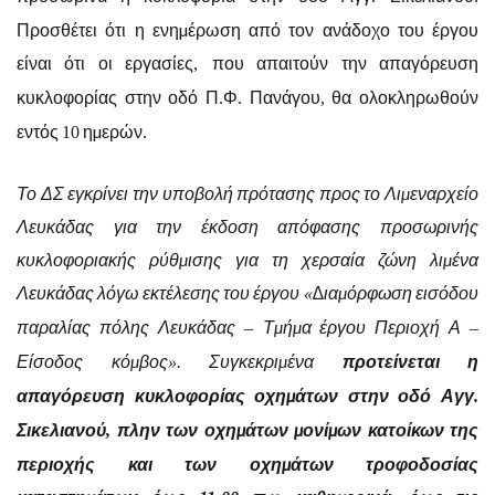
Προσθέτει ότι η ενηµέρωση από τον ανάδοχο του έργου
είναι ότι οι εργασίες
που απαιτούν την απαγόρευση
,
κυκλοφορίας στην οδό Π
Φ
Πανάγου
θα ολοκληρωθούν
.
.
,
εντός
ηµερών
10
.
Το ΔΣ εγκρίνει την υποβολή πρότασης προς το Λιµεναρχείο
Λευκάδας για την έκδοση απόφασης προσωρινής
κυκλοφοριακής ρύθµισης για τη χερσαία ζώνη λιµένα
Λευκάδας λόγω εκτέλεσης του έργου
∆ιαµόρφωση εισόδου
«
παραλίας πόλης Λευκάδας
Τµήµα έργου Περιοχή Α
–
–
Είσοδος κόµβος
Συγκεκριµένα
προτείνεται η
».
απαγόρευση κυκλοφορίας οχηµάτων στην οδό Αγγ
.
Σικελιανού
πλην των οχηµάτων µονίµων κατοίκων της
,
περιοχής και των οχηµάτων τροφοδοσίας