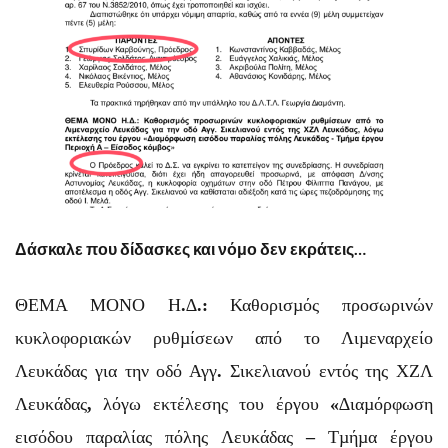
Δάσκαλε που δίδασκες και νόμο δεν εκράτεις…
ΘΕΜΑ ΜΟΝΟ Η
.
∆
.
:
Καθορισµός προσωρινών
κυκλοφοριακών ρυθµίσεων από το Λιµεναρχείο
Λευκάδας για την οδό Αγγ
.
Σικελιανού εντός της ΧΖΛ
Λευκάδας
,
λόγω εκτέλεσης του έργου
«
∆ιαµόρφωση
εισόδου παραλίας πόλης Λευκάδας
–
Τµήµα έργου