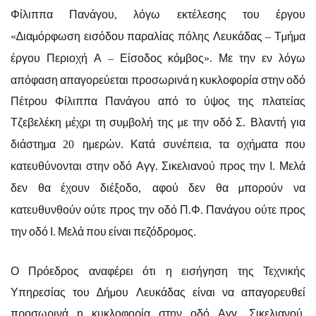
Φίλιππα Πανάγου
λόγω εκτέλεσης του έργου
,
∆ιαµόρφωση εισόδου παραλίας πόλης Λευκάδας
Τµήµα
«
–
έργου Περιοχή Α
Είσοδος κόµβος
Με την εν λόγω
–
».
απόφαση απαγορεύεται προσωρινά η κυκλοφορία στην οδό
Πέτρου Φίλιππα Πανάγου από το ύψος της πλατείας
Τζεβελέκη µέχρι τη συµβολή της µε την οδό Σ
Βλαντή για
.
διάστηµα
ηµερών
Κατά συνέπεια
τα οχήµατα που
20
.
,
κατευθύνονται στην οδό Αγγ
Σικελιανού προς την Ι
Μελά
.
.
δεν θα έχουν διέξοδο
αφού δεν θα µπορούν να
,
κατευθυνθούν ούτε προς την οδό Π
Φ
Πανάγου ούτε προς
.
.
την οδό Ι
Μελά που είναι πεζόδροµος
.
.
Ο Πρόεδρος αναφέρει ότι η εισήγηση της Τεχνικής
Υπηρεσίας του ∆ήµου Λευκάδας είναι να απαγορευθεί
προσωρινά η κυκλοφορία στην οδό Αγγ
Σικελιανού
.
.