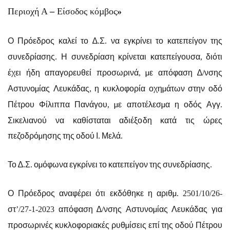
Περιοχή Α
–
Είσοδος κόµβος
»
Ο Πρόεδρος καλεί το ∆
Σ
να εγκρίνει το κατεπείγον της
.
.
συνεδρίασης
Η συνεδρίαση κρίνεται κατεπείγουσα
διότι
.
,
έχει ήδη απαγορευθεί προσωρινά
µε απόφαση ∆
νσης
,
/
Αστυνοµίας Λευκάδας
η κυκλοφορία οχηµάτων στην οδό
,
Πέτρου Φίλιππα Πανάγου
µε αποτέλεσµα η οδός Αγγ
,
.
Σικελιανού να καθίσταται αδιέξοδη κατά τις ώρες
πεζοδρόµησης της οδού Ι
Μελά
.
.
Το ∆
Σ
οµόφωνα εγκρίνει το κατεπείγον της συνεδρίασης
.
.
.
Ο Πρόεδρος αναφέρει ότι εκδόθηκε η αριθµ
.
2501/10/26-
στ
απόφαση ∆
νσης Αστυνοµίας Λευκάδας για
’/27-1-2023
/
προσωρινές κυκλοφοριακές ρυθµίσεις επί της οδού Πέτρου