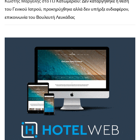
Κωστής Μαργέλης
στο
Π.Ι Κατωμερίου: Δεν καταργήθηκε η θέση
του Γενικού Ιατρού, προκηρύχθηκε αλλά δεν υπήρξε ενδιαφέρον,
επικοινωνία του Βουλευτή Λευκάδας