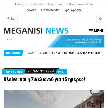
Ειδήσεις από και για το Μεγανήσι
6 Αυγούστου 2026
Αρχική
Επικοινωνία
Όροι Χρήσης
MENU
ΝΥΔΡΊ:ΠΙΆΣΤΗΚΑΝ ΣΤΟ ΞΎΛΟ ΟΙ ΙΔΙΟΚΤΉΤΕΣ ΤΟΥΡΙΣΤΙΚΏΝ ΣΚΑΦΏΝ.
FAKE NEWS ΓΙΑ ΤΟ ΛΙΓΝΙΤΙΚΌ ΣΤΑΘΜΌ ΠΤΟΛΕΜΑΪ́ΔΑ 5 ΚΑΙ ΤΗΝ ΕΝΕΡΓΕΙΑΚΉ ΑΣΦΆΛΕΙΑ ΤΗΣ ΧΏΡΑΣ
«ΧΏΡΟΣ COVID FREE» = «ΧΏΡΟΣ ΧΩΡΊΣ COVID»! ΑΥΤΌ ΠΟΥ ΚΑΝΕΊΣ ΔΕΝ ΈΧΕΙ ΤΟΛΜΉΣΕΙ ΝΑ ΡΩΤΉΣΕΙ
BREAKING
ΠΕΡΊ ΑΝΑΣΤΟΛΉΣ ΝΗΠΙΑΓΩΓΕΊΩΝ ΣΤΗ ΛΕΥΚΆΔΑ
ΠΑΡΑΙΤΉΘΗΚΕ Η ΑΝΤΙΔΉΜΑΡΧΟΣ ΠΟΛΙΤΙΣΜΟΎ ΜΕΓΑΝΗΣΊΟΥ Κ . ΕΥΑΓΓΕΛΊΑ ΜΕΛΆ. Η ΕΠΙΣΤΟΛΉ ΤΗΣ ΠΑΡΑΊΤΗΣΗΣ
ΝΥΔΡΊ:ΠΙΆΣΤΗΚΑΝ ΣΤΟ ΞΎΛΟ ΟΙ ΙΔΙΟΚΤΉΤΕΣ ΤΟΥΡΙΣΤΙΚΏΝ ΣΚΑΦΏΝ.
FAKE NEWS ΓΙΑ ΤΟ ΛΙΓΝΙΤΙΚΌ ΣΤΑΘΜΌ ΠΤΟΛΕΜΑΪ́ΔΑ 5 ΚΑΙ ΤΗΝ ΕΝΕΡΓΕΙΑΚΉ ΑΣΦΆΛΕΙΑ ΤΗΣ ΧΏΡΑΣ
30 ΙΑΝΟΥΑΡΊΟΥ 2023
TOP STORIES
0
Κλείνει και η Σικελιανού για 15 ημέρες!