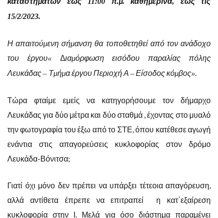
καταστηµάτων έως
π
µ
καθηµερινά
έως τις
11:00
.
.
,
15/2/2023.
Η απαιτούµενη σήµανση θα τοποθετηθεί από τον ανάδοχο
του έργου
∆ιαµόρφωση εισόδου παραλίας πόλης
«
Λευκάδας
Τµήµα έργου Περιοχή Α
Είσοδος κόµβος
–
–
».
Τώρα φταίμε εμείς να κατηγορήσουμε τον δήμαρχο
Λευκάδας για δύο μέτρα και δύο σταθμά , έχοντας στο μυαλό
την φωτογραφία του έξω από το ΣΤΕ, όπου κατέθεσε αγωγή
ενάντια στις απαγορεύσεις κυκλοφορίας στον δρόμο
Λευκάδα-Βόνιτσα;
Γιατί όχι μόνο δεν πρέπει να υπάρξει τέτεοια απαγόρευση,
αλλά αντίθετα έπρεπε να επιτραπεί η κατ΄εξαίρεση
κυκλοφορία στην Ι. Μελά για όσο διάστημα παραμένει