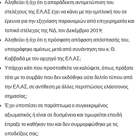
Αληθεύει ή όχι ότι η απαράδεκτη αντιμετώπιση του
στελέχους της ΕΛ.ΑΣ έχει να κάνει με την εμπλοκή του σε
έρευνα για την εξιχνίαση παρανομιών από επιχειρηματία και
τοπικό στέλεχος της ΝΔ, τον Δεκέμβριο 2019;
Αληθεύει ή όχι ότι η πρόσφατη απόφαση απόσπασής του,
υπογράφηκε αμέσως μετά από συνάντηση του κ. Θ.
Καββαδά με τον αρχηγό της ΕΛ.ΑΣ;
Υπάρχει κάτι που προσπαθείτε να καλύψετε, όπως πράξατε
τότε με το συμβάν που δεν εκδόθηκε ούτε δελτίο τύπου από
την ΕΛ.ΑΣ, σε αντίθεση με άλλες περιπτώσεις ελάσσονος
σημασίας;
Έχει υποπέσει σε παράπτωμα ο συγκεκριμένος
αξιωματικός ή είναι σε δυσμένεια και τιμωρείται επειδή
έπραξε το καθήκον του και δεν συμμορφώθηκε με τις
υποδείξεις σας;