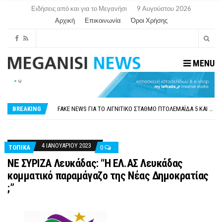
Ειδήσεις από και για το Μεγανήσι
9 Αυγούστου 2026
Αρχική
Επικοινωνία
Όροι Χρήσης
MENU
ΠΑΡΑΙΤΉΘΗΚΕ Η ΑΝΤΙΔΉΜΑΡΧΟΣ ΠΟΛΙΤΙΣΜΟΎ ΜΕΓΑΝΗΣΊΟΥ Κ . ΕΥΑΓΓΕΛΊΑ ΜΕΛΆ. Η ΕΠΙΣΤΟΛΉ ΤΗΣ ΠΑΡΑΊΤΗΣΗΣ
ΟΡΙΣΤΙΚΆ ΧΩΡΊΣ ΑΚΤΟΠΛΟΙΚΗ ΣΎΝΔΕΣΗ ΦΈΤΟΣ ΤΟ ΚΑΛΟΚΑΊΡΙ ΤΑ ΙΌΝΙΑ
FAKE NEWS ΓΙΑ ΤΟ ΛΙΓΝΙΤΙΚΌ ΣΤΑΘΜΌ ΠΤΟΛΕΜΑΪ́ΔΑ 5 ΚΑΙ ΤΗΝ ΕΝΕΡΓΕΙΑΚΉ ΑΣΦΆΛΕΙΑ ΤΗΣ ΧΏΡΑΣ
BREAKING
«ΧΏΡΟΣ COVID FREE» = «ΧΏΡΟΣ ΧΩΡΊΣ COVID»! ΑΥΤΌ ΠΟΥ ΚΑΝΕΊΣ ΔΕΝ ΈΧΕΙ ΤΟΛΜΉΣΕΙ ΝΑ ΡΩΤΉΣΕΙ
ΠΕΡΊ ΑΝΑΣΤΟΛΉΣ ΝΗΠΙΑΓΩΓΕΊΩΝ ΣΤΗ ΛΕΥΚΆΔΑ
ΠΑΡΑΙΤΉΘΗΚΕ Η ΑΝΤΙΔΉΜΑΡΧΟΣ ΠΟΛΙΤΙΣΜΟΎ ΜΕΓΑΝΗΣΊΟΥ Κ . ΕΥΑΓΓΕΛΊΑ ΜΕΛΆ. Η ΕΠΙΣΤΟΛΉ ΤΗΣ ΠΑΡΑΊΤΗΣΗΣ
ΟΡΙΣΤΙΚΆ ΧΩΡΊΣ ΑΚΤΟΠΛΟΙΚΗ ΣΎΝΔΕΣΗ ΦΈΤΟΣ ΤΟ ΚΑΛΟΚΑΊΡΙ ΤΑ ΙΌΝΙΑ
4 ΙΑΝΟΥΑΡΊΟΥ 2023
ΤΟΠΙΚΑ
0
NE ΣΥΡΙΖΑ Λευκάδας: “Η ΕΛ.ΑΣ Λευκάδας
κομματικό παραμάγαζο της Νέας Δημοκρατίας
;”