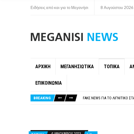
Ειδήσεις από και για το Μεγανήσι
8 Αυγούστου 2026
ΑΡΧΙΚΗ
ΜΕΓΑΝΗΣΙΩΤΙΚΑ
ΤΟΠΙΚΑ
Α
ΕΠΙΚΟΙΝΩΝΙΑ
ΠΑΡΑΙΤΉΘΗΚΕ Η ΑΝΤΙΔΉΜΑΡΧΟΣ 
ΟΡΙΣΤΙΚΆ ΧΩΡΊΣ ΑΚΤΟΠΛΟΙΚΗ Σ
BREAKING
FAKE NEWS ΓΙΑ ΤΟ ΛΙΓΝΙΤΙΚΌ Σ
«ΧΏΡΟΣ COVID FREE» = «ΧΏΡΟΣ 
ΠΕΡΊ ΑΝΑΣΤΟΛΉΣ ΝΗΠΙΑΓΩΓΕΊΩ
ΠΑΡΑΙΤΉΘΗΚΕ Η ΑΝΤΙΔΉΜΑΡΧΟΣ 
ΟΡΙΣΤΙΚΆ ΧΩΡΊΣ ΑΚΤΟΠΛΟΙΚΗ Σ
4 ΙΑΝΟΥΑΡΊΟΥ 2023