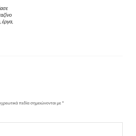
ίασε
καζίνο
 έργα,
χρεωτικά πεδία σημειώνονται με
*