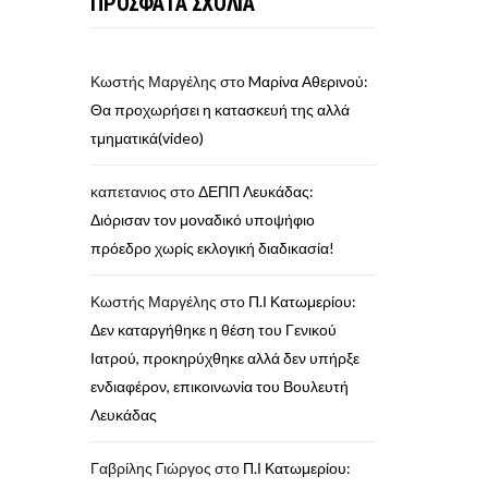
ΠΡΟΣΦΑΤΑ ΣΧΟΛΙΑ
Κωστής Μαργέλης
στο
Mαρίνα Αθερινού:
Θα προχωρήσει η κατασκευή της αλλά
τμηματικά(video)
καπετανιος
στο
ΔΕΠΠ Λευκάδας:
Διόρισαν τον μοναδικό υποψήφιο
πρόεδρο χωρίς εκλογική διαδικασία!
Κωστής Μαργέλης
στο
Π.Ι Κατωμερίου:
Δεν καταργήθηκε η θέση του Γενικού
Ιατρού, προκηρύχθηκε αλλά δεν υπήρξε
ενδιαφέρον, επικοινωνία του Βουλευτή
Λευκάδας
Γαβρίλης Γιώργος
στο
Π.Ι Κατωμερίου: