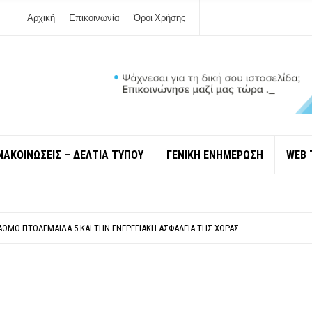
Αρχική
Επικοινωνία
Όροι Χρήσης
ΝΑΚΟΙΝΩΣΕΙΣ – ΔΕΛΤΙΑ ΤΥΠΟΥ
ΓΕΝΙΚΗ ΕΝΗΜΕΡΩΣΗ
WEB 
ΠΟΛΙΤΙΣΜΟΎ ΜΕΓΑΝΗΣΊΟΥ Κ . ΕΥΑΓΓΕΛΊΑ ΜΕΛΆ. Η ΕΠΙΣΤΟΛΉ ΤΗΣ ΠΑΡΑΊΤΗΣΗΣ
ΎΝΔΕΣΗ ΦΈΤΟΣ ΤΟ ΚΑΛΟΚΑΊΡΙ ΤΑ ΙΌΝΙΑ
ΤΑΘΜΌ ΠΤΟΛΕΜΑΪ́ΔΑ 5 ΚΑΙ ΤΗΝ ΕΝΕΡΓΕΙΑΚΉ ΑΣΦΆΛΕΙΑ ΤΗΣ ΧΏΡΑΣ
ΧΩΡΊΣ COVID»! ΑΥΤΌ ΠΟΥ ΚΑΝΕΊΣ ΔΕΝ ΈΧΕΙ ΤΟΛΜΉΣΕΙ ΝΑ ΡΩΤΉΣΕΙ
Ν ΣΤΗ ΛΕΥΚΆΔΑ
ΠΟΛΙΤΙΣΜΟΎ ΜΕΓΑΝΗΣΊΟΥ Κ . ΕΥΑΓΓΕΛΊΑ ΜΕΛΆ. Η ΕΠΙΣΤΟΛΉ ΤΗΣ ΠΑΡΑΊΤΗΣΗΣ
ΎΝΔΕΣΗ ΦΈΤΟΣ ΤΟ ΚΑΛΟΚΑΊΡΙ ΤΑ ΙΌΝΙΑ