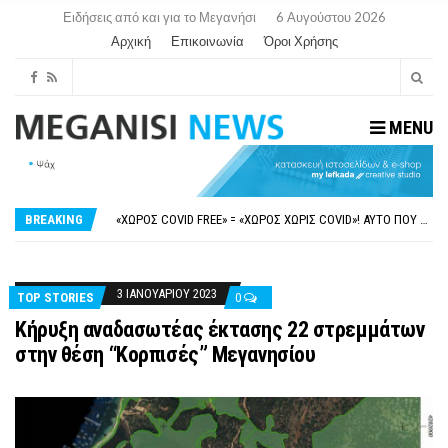
Ειδήσεις από και για το Μεγανήσι
6 Αυγούστου 2026
Αρχική
Επικοινωνία
Όροι Χρήσης
MENU
ΝΥΔΡΊ:ΠΙΆΣΤΗΚΑΝ ΣΤΟ ΞΎΛΟ ΟΙ ΙΔΙΟΚΤΉΤΕΣ ΤΟΥΡΙΣΤΙΚΏΝ ΣΚΑΦΏΝ.
FAKE NEWS ΓΙΑ ΤΟ ΛΙΓΝΙΤΙΚΌ ΣΤΑΘΜΌ ΠΤΟΛΕΜΑΪ́ΔΑ 5 ΚΑΙ ΤΗΝ ΕΝΕΡΓΕΙΑΚΉ ΑΣΦΆΛΕΙΑ ΤΗΣ ΧΏΡΑΣ
«ΧΏΡΟΣ COVID FREE» = «ΧΏΡΟΣ ΧΩΡΊΣ COVID»! ΑΥΤΌ ΠΟΥ ΚΑΝΕΊΣ ΔΕΝ ΈΧΕΙ ΤΟΛΜΉΣΕΙ ΝΑ ΡΩΤΉΣΕΙ
BREAKING
ΠΕΡΊ ΑΝΑΣΤΟΛΉΣ ΝΗΠΙΑΓΩΓΕΊΩΝ ΣΤΗ ΛΕΥΚΆΔΑ
ΠΑΡΑΙΤΉΘΗΚΕ Η ΑΝΤΙΔΉΜΑΡΧΟΣ ΠΟΛΙΤΙΣΜΟΎ ΜΕΓΑΝΗΣΊΟΥ Κ . ΕΥΑΓΓΕΛΊΑ ΜΕΛΆ. Η ΕΠΙΣΤΟΛΉ ΤΗΣ ΠΑΡΑΊΤΗΣΗΣ
ΝΥΔΡΊ:ΠΙΆΣΤΗΚΑΝ ΣΤΟ ΞΎΛΟ ΟΙ ΙΔΙΟΚΤΉΤΕΣ ΤΟΥΡΙΣΤΙΚΏΝ ΣΚΑΦΏΝ.
FAKE NEWS ΓΙΑ ΤΟ ΛΙΓΝΙΤΙΚΌ ΣΤΑΘΜΌ ΠΤΟΛΕΜΑΪ́ΔΑ 5 ΚΑΙ ΤΗΝ ΕΝΕΡΓΕΙΑΚΉ ΑΣΦΆΛΕΙΑ ΤΗΣ ΧΏΡΑΣ
3 ΙΑΝΟΥΑΡΊΟΥ 2023
TOP STORIES
0
Κήρυξη αναδασωτέας έκτασης 22 στρεμμάτων
στην θέση “Κορπισές” Μεγανησίου