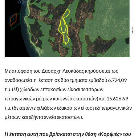
Με απόφαση του Δασάρχη Λευκάδας κηρύσσεται ως
αναδασωτέα η έκταση σε δύο τμήματα εμβαδού 6.724,09
τ.μ. (έξι χιλιάδων επτακοσίων είκοσι τεσσάρων
τετραγωνικών μέτρων και εννέα εκατοστών) και 15.626,69
τ.μ. (δεκαπέντε χιλιάδων εξακοσίων είκοσι έξι τετραγωνικών
μέτρων και εξήντα εννέα εκατοστών).
Η έκταση αυτή που βρίσκεται στην θέση «Κορψιές» του