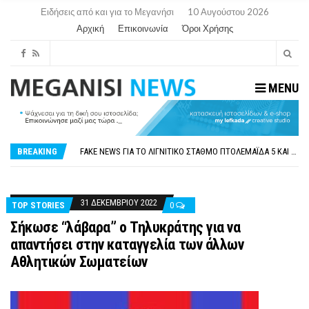
Ειδήσεις από και για το Μεγανήσι
10 Αυγούστου 2026
Αρχική
Επικοινωνία
Όροι Χρήσης
MENU
ΠΑΡΑΙΤΉΘΗΚΕ Η ΑΝΤΙΔΉΜΑΡΧΟΣ ΠΟΛΙΤΙΣΜΟΎ ΜΕΓΑΝΗΣΊΟΥ Κ . ΕΥΑΓΓΕΛΊΑ ΜΕΛΆ. Η ΕΠΙΣΤΟΛΉ ΤΗΣ ΠΑΡΑΊΤΗΣΗΣ
ΟΡΙΣΤΙΚΆ ΧΩΡΊΣ ΑΚΤΟΠΛΟΙΚΗ ΣΎΝΔΕΣΗ ΦΈΤΟΣ ΤΟ ΚΑΛΟΚΑΊΡΙ ΤΑ ΙΌΝΙΑ
FAKE NEWS ΓΙΑ ΤΟ ΛΙΓΝΙΤΙΚΌ ΣΤΑΘΜΌ ΠΤΟΛΕΜΑΪ́ΔΑ 5 ΚΑΙ ΤΗΝ ΕΝΕΡΓΕΙΑΚΉ ΑΣΦΆΛΕΙΑ ΤΗΣ ΧΏΡΑΣ
BREAKING
«ΧΏΡΟΣ COVID FREE» = «ΧΏΡΟΣ ΧΩΡΊΣ COVID»! ΑΥΤΌ ΠΟΥ ΚΑΝΕΊΣ ΔΕΝ ΈΧΕΙ ΤΟΛΜΉΣΕΙ ΝΑ ΡΩΤΉΣΕΙ
ΠΕΡΊ ΑΝΑΣΤΟΛΉΣ ΝΗΠΙΑΓΩΓΕΊΩΝ ΣΤΗ ΛΕΥΚΆΔΑ
ΠΑΡΑΙΤΉΘΗΚΕ Η ΑΝΤΙΔΉΜΑΡΧΟΣ ΠΟΛΙΤΙΣΜΟΎ ΜΕΓΑΝΗΣΊΟΥ Κ . ΕΥΑΓΓΕΛΊΑ ΜΕΛΆ. Η ΕΠΙΣΤΟΛΉ ΤΗΣ ΠΑΡΑΊΤΗΣΗΣ
ΟΡΙΣΤΙΚΆ ΧΩΡΊΣ ΑΚΤΟΠΛΟΙΚΗ ΣΎΝΔΕΣΗ ΦΈΤΟΣ ΤΟ ΚΑΛΟΚΑΊΡΙ ΤΑ ΙΌΝΙΑ
31 ΔΕΚΕΜΒΡΊΟΥ 2022
TOP STORIES
0
Σήκωσε “λάβαρα” ο Τηλυκράτης για να
απαντήσει στην καταγγελία των άλλων
Αθλητικών Σωματείων