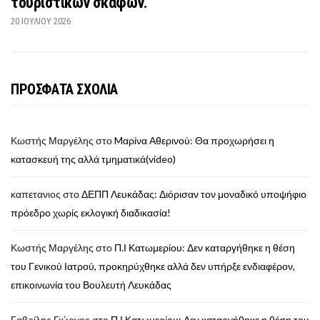
τουριστικών σκαφών.
20 ΙΟΥΛΊΟΥ 2026
ΠΡΟΣΦΑΤΑ ΣΧΟΛΙΑ
Κωστής Μαργέλης
στο
Mαρίνα Αθερινού: Θα προχωρήσει η
κατασκευή της αλλά τμηματικά(video)
καπετανιος
στο
ΔΕΠΠ Λευκάδας: Διόρισαν τον μοναδικό υποψήφιο
πρόεδρο χωρίς εκλογική διαδικασία!
Κωστής Μαργέλης
στο
Π.Ι Κατωμερίου: Δεν καταργήθηκε η θέση
του Γενικού Ιατρού, προκηρύχθηκε αλλά δεν υπήρξε ενδιαφέρον,
επικοινωνία του Βουλευτή Λευκάδας
Γαβρίλης Γιώργος
στο
Π.Ι Κατωμερίου: Δεν καταργήθηκε η θέση του