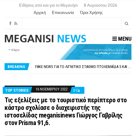
Ειδήσεις από και για το Μεγανήσι
8 Αυγούστου 2026
Αρχική
Επικοινωνία
Όροι Χρήσης
MENU
ΠΑΡΑΙΤΉΘΗΚΕ Η ΑΝΤΙΔΉΜΑΡΧΟΣ ΠΟΛΙΤΙΣΜΟΎ ΜΕΓΑΝΗΣΊΟΥ Κ . ΕΥΑΓΓΕΛΊΑ ΜΕΛΆ. Η ΕΠΙΣΤΟΛΉ ΤΗΣ ΠΑΡΑΊΤΗΣΗΣ
ΟΡΙΣΤΙΚΆ ΧΩΡΊΣ ΑΚΤΟΠΛΟΙΚΗ ΣΎΝΔΕΣΗ ΦΈΤΟΣ ΤΟ ΚΑΛΟΚΑΊΡΙ ΤΑ ΙΌΝΙΑ
FAKE NEWS ΓΙΑ ΤΟ ΛΙΓΝΙΤΙΚΌ ΣΤΑΘΜΌ ΠΤΟΛΕΜΑΪ́ΔΑ 5 ΚΑΙ ΤΗΝ ΕΝΕΡΓΕΙΑΚΉ ΑΣΦΆΛΕΙΑ ΤΗΣ ΧΏΡΑΣ
BREAKING
«ΧΏΡΟΣ COVID FREE» = «ΧΏΡΟΣ ΧΩΡΊΣ COVID»! ΑΥΤΌ ΠΟΥ ΚΑΝΕΊΣ ΔΕΝ ΈΧΕΙ ΤΟΛΜΉΣΕΙ ΝΑ ΡΩΤΉΣΕΙ
ΠΕΡΊ ΑΝΑΣΤΟΛΉΣ ΝΗΠΙΑΓΩΓΕΊΩΝ ΣΤΗ ΛΕΥΚΆΔΑ
ΠΑΡΑΙΤΉΘΗΚΕ Η ΑΝΤΙΔΉΜΑΡΧΟΣ ΠΟΛΙΤΙΣΜΟΎ ΜΕΓΑΝΗΣΊΟΥ Κ . ΕΥΑΓΓΕΛΊΑ ΜΕΛΆ. Η ΕΠΙΣΤΟΛΉ ΤΗΣ ΠΑΡΑΊΤΗΣΗΣ
ΟΡΙΣΤΙΚΆ ΧΩΡΊΣ ΑΚΤΟΠΛΟΙΚΗ ΣΎΝΔΕΣΗ ΦΈΤΟΣ ΤΟ ΚΑΛΟΚΑΊΡΙ ΤΑ ΙΌΝΙΑ
16 ΝΟΕΜΒΡΊΟΥ 2022
TOP STORIES
0
Τις εξελίξεις με το τουριστικό περίπτερο στο
κάστρο σχολίασε ο διαχειριστής της
ιστοσελίδας meganisinews Γιώργος Γαβρίλης
στον Prisma 91,6.