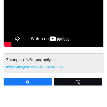
Σύντομος σύνδεσμος άρθρου:
https://meganisinews.eu/post/l17p
Share
Tweet