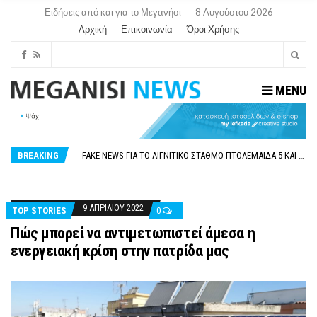
Ειδήσεις από και για το Μεγανήσι
8 Αυγούστου 2026
Αρχική
Επικοινωνία
Όροι Χρήσης
MENU
ΠΑΡΑΙΤΉΘΗΚΕ Η ΑΝΤΙΔΉΜΑΡΧΟΣ ΠΟΛΙΤΙΣΜΟΎ ΜΕΓΑΝΗΣΊΟΥ Κ . ΕΥΑΓΓΕΛΊΑ ΜΕΛΆ. Η ΕΠΙΣΤΟΛΉ ΤΗΣ ΠΑΡΑΊΤΗΣΗΣ
ΟΡΙΣΤΙΚΆ ΧΩΡΊΣ ΑΚΤΟΠΛΟΙΚΗ ΣΎΝΔΕΣΗ ΦΈΤΟΣ ΤΟ ΚΑΛΟΚΑΊΡΙ ΤΑ ΙΌΝΙΑ
FAKE NEWS ΓΙΑ ΤΟ ΛΙΓΝΙΤΙΚΌ ΣΤΑΘΜΌ ΠΤΟΛΕΜΑΪ́ΔΑ 5 ΚΑΙ ΤΗΝ ΕΝΕΡΓΕΙΑΚΉ ΑΣΦΆΛΕΙΑ ΤΗΣ ΧΏΡΑΣ
BREAKING
«ΧΏΡΟΣ COVID FREE» = «ΧΏΡΟΣ ΧΩΡΊΣ COVID»! ΑΥΤΌ ΠΟΥ ΚΑΝΕΊΣ ΔΕΝ ΈΧΕΙ ΤΟΛΜΉΣΕΙ ΝΑ ΡΩΤΉΣΕΙ
ΠΕΡΊ ΑΝΑΣΤΟΛΉΣ ΝΗΠΙΑΓΩΓΕΊΩΝ ΣΤΗ ΛΕΥΚΆΔΑ
ΠΑΡΑΙΤΉΘΗΚΕ Η ΑΝΤΙΔΉΜΑΡΧΟΣ ΠΟΛΙΤΙΣΜΟΎ ΜΕΓΑΝΗΣΊΟΥ Κ . ΕΥΑΓΓΕΛΊΑ ΜΕΛΆ. Η ΕΠΙΣΤΟΛΉ ΤΗΣ ΠΑΡΑΊΤΗΣΗΣ
ΟΡΙΣΤΙΚΆ ΧΩΡΊΣ ΑΚΤΟΠΛΟΙΚΗ ΣΎΝΔΕΣΗ ΦΈΤΟΣ ΤΟ ΚΑΛΟΚΑΊΡΙ ΤΑ ΙΌΝΙΑ
9 ΑΠΡΙΛΊΟΥ 2022
TOP STORIES
0
Πώς μπορεί να αντιμετωπιστεί άμεσα η
ενεργειακή κρίση στην πατρίδα μας