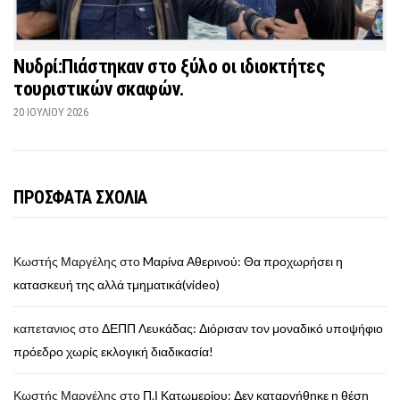
Νυδρί:Πιάστηκαν στο ξύλο οι ιδιοκτήτες
τουριστικών σκαφών.
20 ΙΟΥΛΊΟΥ 2026
ΠΡΟΣΦΑΤΑ ΣΧΟΛΙΑ
Κωστής Μαργέλης
στο
Mαρίνα Αθερινού: Θα προχωρήσει η
κατασκευή της αλλά τμηματικά(video)
καπετανιος
στο
ΔΕΠΠ Λευκάδας: Διόρισαν τον μοναδικό υποψήφιο
πρόεδρο χωρίς εκλογική διαδικασία!
Κωστής Μαργέλης
στο
Π.Ι Κατωμερίου: Δεν καταργήθηκε η θέση