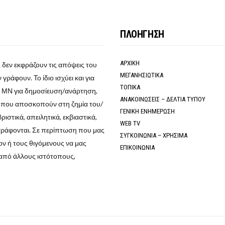
ΠΛΟΗΓΗΣΗ
ΑΡΧΙΚΗ
 δεν εκφράζουν τις απόψεις του
ΜΕΓΑΝΗΣΙΩΤΙΚΑ
γράφουν. Το ίδιο ισχύει και για
ΤΟΠΙΚΑ
ο ΜΝ για δημοσίευση/ανάρτηση,
ΑΝΑΚΟΙΝΩΣΕΙΣ – ΔΕΛΤΙΑ ΤΥΠΟΥ
α που αποσκοπούν στη ζημία του/
ΓΕΝΙΚΗ ΕΝΗΜΕΡΩΣΗ
στικά, απειλητικά, εκβιαστικά,
WEB TV
γράφονται. Σε περίπτωση που μας
ΣΥΓΚΟΙΝΩΝΙΑ – ΧΡΗΣΙΜΑ
ν ή τους θιγόμενους να μας
ΕΠΙΚΟΙΝΩΝΙΑ
από άλλους ιστότοπους,