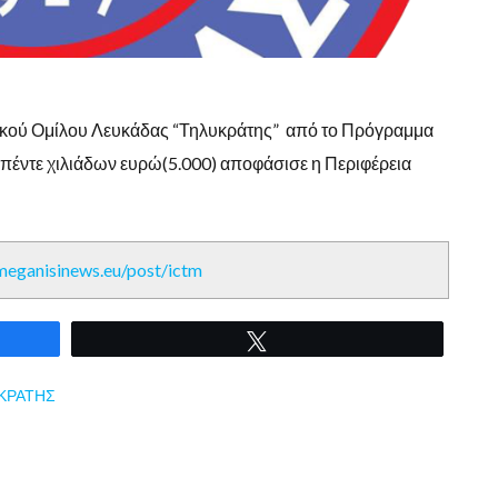
ικού Ομίλου Λευκάδας “Τηλυκράτης” από το Πρόγραμμα
έντε χιλιάδων ευρώ(5.000) αποφάσισε η Περιφέρεια
/meganisinews.eu/post/ictm
Tweet
ΚΡΑΤΗΣ