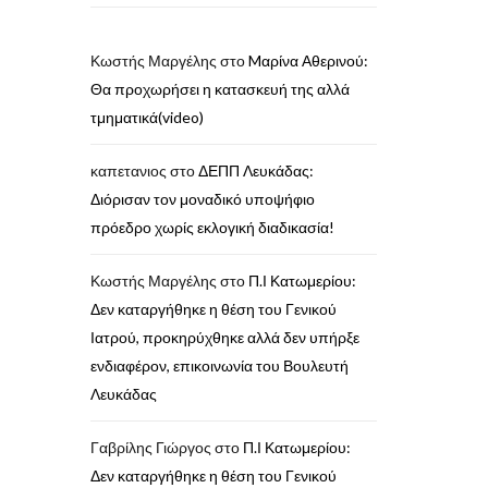
Κωστής Μαργέλης
στο
Mαρίνα Αθερινού:
Θα προχωρήσει η κατασκευή της αλλά
τμηματικά(video)
καπετανιος
στο
ΔΕΠΠ Λευκάδας:
Διόρισαν τον μοναδικό υποψήφιο
πρόεδρο χωρίς εκλογική διαδικασία!
Κωστής Μαργέλης
στο
Π.Ι Κατωμερίου:
Δεν καταργήθηκε η θέση του Γενικού
Ιατρού, προκηρύχθηκε αλλά δεν υπήρξε
ενδιαφέρον, επικοινωνία του Βουλευτή
Λευκάδας
Γαβρίλης Γιώργος
στο
Π.Ι Κατωμερίου:
Δεν καταργήθηκε η θέση του Γενικού