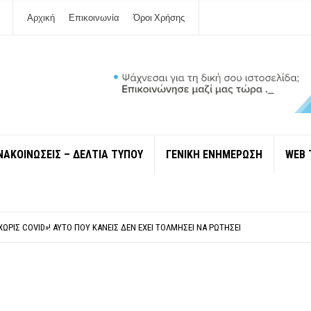
Αρχική
Επικοινωνία
Όροι Χρήσης
ΝΑΚΟΙΝΩΣΕΙΣ – ΔΕΛΤΙΑ ΤΥΠΟΥ
ΓΕΝΙΚΗ ΕΝΗΜΕΡΩΣΗ
WEB 
 ΙΔΙΟΚΤΉΤΕΣ ΤΟΥΡΙΣΤΙΚΏΝ ΣΚΑΦΏΝ.
ΤΑΘΜΌ ΠΤΟΛΕΜΑΪ́ΔΑ 5 ΚΑΙ ΤΗΝ ΕΝΕΡΓΕΙΑΚΉ ΑΣΦΆΛΕΙΑ ΤΗΣ ΧΏΡΑΣ
ΧΩΡΊΣ COVID»! ΑΥΤΌ ΠΟΥ ΚΑΝΕΊΣ ΔΕΝ ΈΧΕΙ ΤΟΛΜΉΣΕΙ ΝΑ ΡΩΤΉΣΕΙ
Ν ΣΤΗ ΛΕΥΚΆΔΑ
ΠΟΛΙΤΙΣΜΟΎ ΜΕΓΑΝΗΣΊΟΥ Κ . ΕΥΑΓΓΕΛΊΑ ΜΕΛΆ. Η ΕΠΙΣΤΟΛΉ ΤΗΣ ΠΑΡΑΊΤΗΣΗΣ
 ΙΔΙΟΚΤΉΤΕΣ ΤΟΥΡΙΣΤΙΚΏΝ ΣΚΑΦΏΝ.
ΤΑΘΜΌ ΠΤΟΛΕΜΑΪ́ΔΑ 5 ΚΑΙ ΤΗΝ ΕΝΕΡΓΕΙΑΚΉ ΑΣΦΆΛΕΙΑ ΤΗΣ ΧΏΡΑΣ