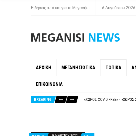
Ειδήσεις από και για το Μεγανήσι
6 Αυγούστου 2026
ΑΡΧΙΚΗ
ΜΕΓΑΝΗΣΙΩΤΙΚΑ
ΤΟΠΙΚΑ
Α
ΕΠΙΚΟΙΝΩΝΙΑ
ΝΥΔΡΊ:ΠΙΆΣΤΗΚΑΝ ΣΤΟ ΞΎΛΟ ΟΙ
FAKE NEWS ΓΙΑ ΤΟ ΛΙΓΝΙΤΙΚΌ Σ
BREAKING
«ΧΏΡΟΣ COVID FREE» = «ΧΏΡΟΣ 
ΠΕΡΊ ΑΝΑΣΤΟΛΉΣ ΝΗΠΙΑΓΩΓΕΊΩ
ΠΑΡΑΙΤΉΘΗΚΕ Η ΑΝΤΙΔΉΜΑΡΧΟΣ 
ΝΥΔΡΊ:ΠΙΆΣΤΗΚΑΝ ΣΤΟ ΞΎΛΟ ΟΙ
FAKE NEWS ΓΙΑ ΤΟ ΛΙΓΝΙΤΙΚΌ Σ
9 ΜΑΡΤΊΟΥ 2022