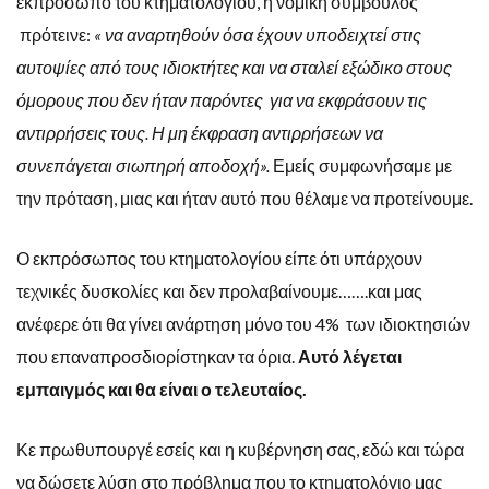
εκπρόσωπο του κτηματολογίου, η νομική σύμβουλος
πρότεινε:
« να αναρτηθούν όσα έχουν υποδειχτεί στις
αυτοψίες από τους ιδιοκτήτες και να σταλεί εξώδικο στους
όμορους που δεν ήταν παρόντες για να εκφράσουν τις
αντιρρήσεις τους. Η μη έκφραση αντιρρήσεων να
συνεπάγεται σιωπηρή αποδοχή».
Εμείς συμφωνήσαμε με
την πρόταση, μιας και ήταν αυτό που θέλαμε να προτείνουμε.
Ο εκπρόσωπος του κτηματολογίου είπε ότι υπάρχουν
τεχνικές δυσκολίες και δεν προλαβαίνουμε…….και μας
ανέφερε ότι θα γίνει ανάρτηση μόνο του 4% των ιδιοκτησιών
που επαναπροσδιορίστηκαν τα όρια.
Αυτό λέγεται
εμπαιγμός και θα είναι ο τελευταίος.
Κε πρωθυπουργέ εσείς και η κυβέρνηση σας, εδώ και τώρα
να δώσετε λύση στο πρόβλημα που το κτηματολόγιο μας