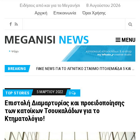
Ειδήσεις από και για το Μεγανήσι
8 Αυγούστου 2026
Αρχική
Επικοινωνία
Όροι Χρήσης
MENU
ΠΑΡΑΙΤΉΘΗΚΕ Η ΑΝΤΙΔΉΜΑΡΧΟΣ ΠΟΛΙΤΙΣΜΟΎ ΜΕΓΑΝΗΣΊΟΥ Κ . ΕΥΑΓΓΕΛΊΑ ΜΕΛΆ. Η ΕΠΙΣΤΟΛΉ ΤΗΣ ΠΑΡΑΊΤΗΣΗΣ
ΟΡΙΣΤΙΚΆ ΧΩΡΊΣ ΑΚΤΟΠΛΟΙΚΗ ΣΎΝΔΕΣΗ ΦΈΤΟΣ ΤΟ ΚΑΛΟΚΑΊΡΙ ΤΑ ΙΌΝΙΑ
FAKE NEWS ΓΙΑ ΤΟ ΛΙΓΝΙΤΙΚΌ ΣΤΑΘΜΌ ΠΤΟΛΕΜΑΪ́ΔΑ 5 ΚΑΙ ΤΗΝ ΕΝΕΡΓΕΙΑΚΉ ΑΣΦΆΛΕΙΑ ΤΗΣ ΧΏΡΑΣ
BREAKING
«ΧΏΡΟΣ COVID FREE» = «ΧΏΡΟΣ ΧΩΡΊΣ COVID»! ΑΥΤΌ ΠΟΥ ΚΑΝΕΊΣ ΔΕΝ ΈΧΕΙ ΤΟΛΜΉΣΕΙ ΝΑ ΡΩΤΉΣΕΙ
ΠΕΡΊ ΑΝΑΣΤΟΛΉΣ ΝΗΠΙΑΓΩΓΕΊΩΝ ΣΤΗ ΛΕΥΚΆΔΑ
ΠΑΡΑΙΤΉΘΗΚΕ Η ΑΝΤΙΔΉΜΑΡΧΟΣ ΠΟΛΙΤΙΣΜΟΎ ΜΕΓΑΝΗΣΊΟΥ Κ . ΕΥΑΓΓΕΛΊΑ ΜΕΛΆ. Η ΕΠΙΣΤΟΛΉ ΤΗΣ ΠΑΡΑΊΤΗΣΗΣ
ΟΡΙΣΤΙΚΆ ΧΩΡΊΣ ΑΚΤΟΠΛΟΙΚΗ ΣΎΝΔΕΣΗ ΦΈΤΟΣ ΤΟ ΚΑΛΟΚΑΊΡΙ ΤΑ ΙΌΝΙΑ
5 ΜΑΡΤΊΟΥ 2022
TOP STORIES
0
Επιστολή Διαμαρτυρίας και προειδοποίησης
των κατοίκων Τσουκαλάδων για το
Κτηματολόγιο!