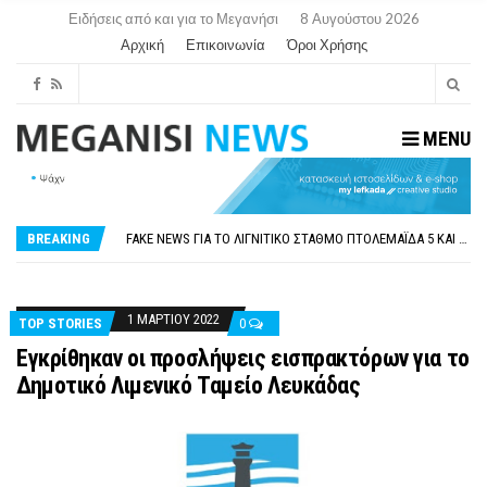
Ειδήσεις από και για το Μεγανήσι
8 Αυγούστου 2026
Αρχική
Επικοινωνία
Όροι Χρήσης
MENU
ΠΑΡΑΙΤΉΘΗΚΕ Η ΑΝΤΙΔΉΜΑΡΧΟΣ ΠΟΛΙΤΙΣΜΟΎ ΜΕΓΑΝΗΣΊΟΥ Κ . ΕΥΑΓΓΕΛΊΑ ΜΕΛΆ. Η ΕΠΙΣΤΟΛΉ ΤΗΣ ΠΑΡΑΊΤΗΣΗΣ
ΟΡΙΣΤΙΚΆ ΧΩΡΊΣ ΑΚΤΟΠΛΟΙΚΗ ΣΎΝΔΕΣΗ ΦΈΤΟΣ ΤΟ ΚΑΛΟΚΑΊΡΙ ΤΑ ΙΌΝΙΑ
FAKE NEWS ΓΙΑ ΤΟ ΛΙΓΝΙΤΙΚΌ ΣΤΑΘΜΌ ΠΤΟΛΕΜΑΪ́ΔΑ 5 ΚΑΙ ΤΗΝ ΕΝΕΡΓΕΙΑΚΉ ΑΣΦΆΛΕΙΑ ΤΗΣ ΧΏΡΑΣ
BREAKING
«ΧΏΡΟΣ COVID FREE» = «ΧΏΡΟΣ ΧΩΡΊΣ COVID»! ΑΥΤΌ ΠΟΥ ΚΑΝΕΊΣ ΔΕΝ ΈΧΕΙ ΤΟΛΜΉΣΕΙ ΝΑ ΡΩΤΉΣΕΙ
ΠΕΡΊ ΑΝΑΣΤΟΛΉΣ ΝΗΠΙΑΓΩΓΕΊΩΝ ΣΤΗ ΛΕΥΚΆΔΑ
ΠΑΡΑΙΤΉΘΗΚΕ Η ΑΝΤΙΔΉΜΑΡΧΟΣ ΠΟΛΙΤΙΣΜΟΎ ΜΕΓΑΝΗΣΊΟΥ Κ . ΕΥΑΓΓΕΛΊΑ ΜΕΛΆ. Η ΕΠΙΣΤΟΛΉ ΤΗΣ ΠΑΡΑΊΤΗΣΗΣ
ΟΡΙΣΤΙΚΆ ΧΩΡΊΣ ΑΚΤΟΠΛΟΙΚΗ ΣΎΝΔΕΣΗ ΦΈΤΟΣ ΤΟ ΚΑΛΟΚΑΊΡΙ ΤΑ ΙΌΝΙΑ
1 ΜΑΡΤΊΟΥ 2022
TOP STORIES
0
Εγκρίθηκαν οι προσλήψεις εισπρακτόρων για το
Δημοτικό Λιμενικό Ταμείο Λευκάδας