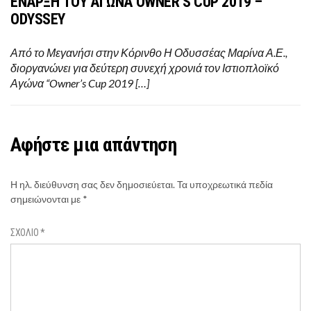
ΕΝΑΡΞΗ ΤΟΥ ΑΓΩΝΑ OWNER’S CUP 2019 –
ODYSSEY
Από το Μεγανήσι στην Κόρινθο Η Οδυσσέας Μαρίνα Α.Ε.,
διοργανώνει για δεύτερη συνεχή χρονιά τον Ιστιοπλοϊκό
Αγώνα “Owner’s Cup 2019 […]
Αφήστε μια απάντηση
Η ηλ. διεύθυνση σας δεν δημοσιεύεται.
Τα υποχρεωτικά πεδία
σημειώνονται με
*
ΣΧΌΛΙΟ
*