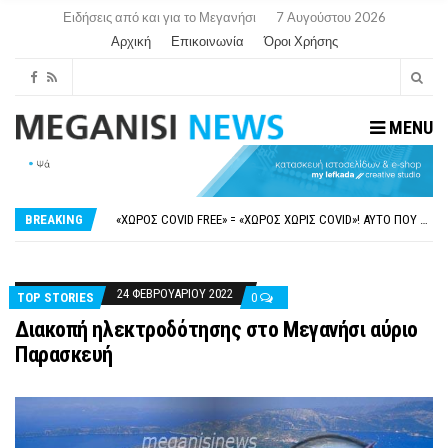
Ειδήσεις από και για το Μεγανήσι
7 Αυγούστου 2026
Αρχική
Επικοινωνία
Όροι Χρήσης
MENU
ΝΥΔΡΊ:ΠΙΆΣΤΗΚΑΝ ΣΤΟ ΞΎΛΟ ΟΙ ΙΔΙΟΚΤΉΤΕΣ ΤΟΥΡΙΣΤΙΚΏΝ ΣΚΑΦΏΝ.
FAKE NEWS ΓΙΑ ΤΟ ΛΙΓΝΙΤΙΚΌ ΣΤΑΘΜΌ ΠΤΟΛΕΜΑΪ́ΔΑ 5 ΚΑΙ ΤΗΝ ΕΝΕΡΓΕΙΑΚΉ ΑΣΦΆΛΕΙΑ ΤΗΣ ΧΏΡΑΣ
«ΧΏΡΟΣ COVID FREE» = «ΧΏΡΟΣ ΧΩΡΊΣ COVID»! ΑΥΤΌ ΠΟΥ ΚΑΝΕΊΣ ΔΕΝ ΈΧΕΙ ΤΟΛΜΉΣΕΙ ΝΑ ΡΩΤΉΣΕΙ
BREAKING
ΠΕΡΊ ΑΝΑΣΤΟΛΉΣ ΝΗΠΙΑΓΩΓΕΊΩΝ ΣΤΗ ΛΕΥΚΆΔΑ
ΠΑΡΑΙΤΉΘΗΚΕ Η ΑΝΤΙΔΉΜΑΡΧΟΣ ΠΟΛΙΤΙΣΜΟΎ ΜΕΓΑΝΗΣΊΟΥ Κ . ΕΥΑΓΓΕΛΊΑ ΜΕΛΆ. Η ΕΠΙΣΤΟΛΉ ΤΗΣ ΠΑΡΑΊΤΗΣΗΣ
ΝΥΔΡΊ:ΠΙΆΣΤΗΚΑΝ ΣΤΟ ΞΎΛΟ ΟΙ ΙΔΙΟΚΤΉΤΕΣ ΤΟΥΡΙΣΤΙΚΏΝ ΣΚΑΦΏΝ.
FAKE NEWS ΓΙΑ ΤΟ ΛΙΓΝΙΤΙΚΌ ΣΤΑΘΜΌ ΠΤΟΛΕΜΑΪ́ΔΑ 5 ΚΑΙ ΤΗΝ ΕΝΕΡΓΕΙΑΚΉ ΑΣΦΆΛΕΙΑ ΤΗΣ ΧΏΡΑΣ
24 ΦΕΒΡΟΥΑΡΊΟΥ 2022
TOP STORIES
0
Διακοπή ηλεκτροδότησης στο Μεγανήσι αύριο
Παρασκευή