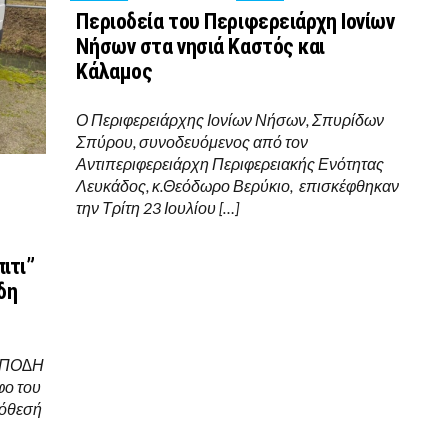
Περιοδεία του Περιφερειάρχη Ιονίων
Νήσων στα νησιά Καστός και
Κάλαμος
Ο Περιφερειάρχης Ιονίων Νήσων, Σπυρίδων
Σπύρου, συνοδευόμενος από τον
Αντιπεριφερειάρχη Περιφερειακής Ενότητας
Λευκάδος, κ.Θεόδωρο Βερύκιο, επισκέφθηκαν
την Τρίτη 23 Ιουλίου […]
ιτι”
δη
ΤΩΠΟ∆Η
φο του
ρόθεσή