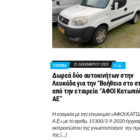
23 ΔΕΚΕΜΒΡΊΟΥ 2020
ΤΟΠΙΚΑ
0
Δωρεά δύο αυτοκινήτων στην
Λευκάδα για την “Βοήθεια στο σπ
από την εταιρεία “ΑΦΟΙ Κατωπό
ΑΕ”
Η εταιρεία µε την επωνυµία «ΑΦΟΙ ΚΑ
Α.Ε.» µε το αριθµ. 15300/3-9-2020 έγγρα
εκπροσώπου της γνωστοποίησε την π
της […]