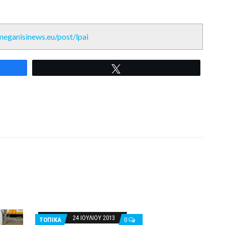
/meganisinews.eu/post/lpai
Tweet
24 ΙΟΥΛΊΟΥ 2013
ΤΟΠΙΚΑ
0