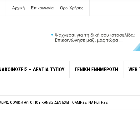
Αρχική
Επικοινωνία
Όροι Χρήσης
ΝΑΚΟΙΝΩΣΕΙΣ – ΔΕΛΤΙΑ ΤΥΠΟΥ
ΓΕΝΙΚΗ ΕΝΗΜΕΡΩΣΗ
WEB 
 ΙΔΙΟΚΤΉΤΕΣ ΤΟΥΡΙΣΤΙΚΏΝ ΣΚΑΦΏΝ.
ΤΑΘΜΌ ΠΤΟΛΕΜΑΪ́ΔΑ 5 ΚΑΙ ΤΗΝ ΕΝΕΡΓΕΙΑΚΉ ΑΣΦΆΛΕΙΑ ΤΗΣ ΧΏΡΑΣ
ΧΩΡΊΣ COVID»! ΑΥΤΌ ΠΟΥ ΚΑΝΕΊΣ ΔΕΝ ΈΧΕΙ ΤΟΛΜΉΣΕΙ ΝΑ ΡΩΤΉΣΕΙ
Ν ΣΤΗ ΛΕΥΚΆΔΑ
ΠΟΛΙΤΙΣΜΟΎ ΜΕΓΑΝΗΣΊΟΥ Κ . ΕΥΑΓΓΕΛΊΑ ΜΕΛΆ. Η ΕΠΙΣΤΟΛΉ ΤΗΣ ΠΑΡΑΊΤΗΣΗΣ
 ΙΔΙΟΚΤΉΤΕΣ ΤΟΥΡΙΣΤΙΚΏΝ ΣΚΑΦΏΝ.
ΤΑΘΜΌ ΠΤΟΛΕΜΑΪ́ΔΑ 5 ΚΑΙ ΤΗΝ ΕΝΕΡΓΕΙΑΚΉ ΑΣΦΆΛΕΙΑ ΤΗΣ ΧΏΡΑΣ