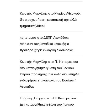
Κωστής Μαργέλης
στο
Mαρίνα Αθερινού:
Θα προχωρήσει η κατασκευή της αλλά
τμηματικά(video)
καπετανιος
στο
ΔΕΠΠ Λευκάδας:
Διόρισαν τον μοναδικό υποψήφιο
πρόεδρο χωρίς εκλογική διαδικασία!
Κωστής Μαργέλης
στο
Π.Ι Κατωμερίου:
Δεν καταργήθηκε η θέση του Γενικού
Ιατρού, προκηρύχθηκε αλλά δεν υπήρξε
ενδιαφέρον, επικοινωνία του Βουλευτή
Λευκάδας
Γαβρίλης Γιώργος
στο
Π.Ι Κατωμερίου:
Δεν καταργήθηκε η θέση του Γενικού