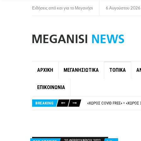
Ειδήσεις από και για το Μεγανήσι
6 Αυγούστου 2026
ΑΡΧΙΚΗ
ΜΕΓΑΝΗΣΙΩΤΙΚΑ
ΤΟΠΙΚΑ
Α
ΕΠΙΚΟΙΝΩΝΙΑ
ΝΥΔΡΊ:ΠΙΆΣΤΗΚΑΝ ΣΤΟ ΞΎΛΟ ΟΙ
FAKE NEWS ΓΙΑ ΤΟ ΛΙΓΝΙΤΙΚΌ Σ
BREAKING
«ΧΏΡΟΣ COVID FREE» = «ΧΏΡΟΣ 
ΠΕΡΊ ΑΝΑΣΤΟΛΉΣ ΝΗΠΙΑΓΩΓΕΊΩ
ΠΑΡΑΙΤΉΘΗΚΕ Η ΑΝΤΙΔΉΜΑΡΧΟΣ 
ΝΥΔΡΊ:ΠΙΆΣΤΗΚΑΝ ΣΤΟ ΞΎΛΟ ΟΙ
FAKE NEWS ΓΙΑ ΤΟ ΛΙΓΝΙΤΙΚΌ Σ
20 ΦΕΒΡΟΥΑΡΊΟΥ 2022