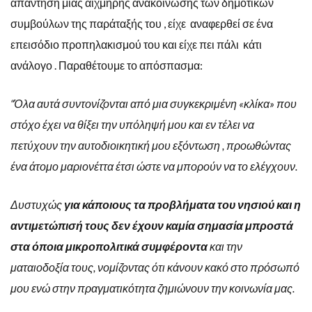
απάντηση μίας αιχμηρής ανακοίνωσης των δημοτικών
συμβούλων της παράταξής του , είχε αναφερθεί σε ένα
επεισόδιο προπηλακισμού του και είχε πει πάλι κάτι
ανάλογο . Παραθέτουμε το απόσπασμα:
“Όλα αυτά συντονίζονται από μια συγκεκριμένη «κλίκα» που
στόχο έχει να θίξει την υπόληψή μου και εν τέλει να
πετύχουν την αυτοδιοικητική μου εξόντωση , προωθώντας
ένα άτομο μαριονέττα έτσι ώστε να μπορούν να το ελέγχουν.
Δυστυχώς
για κάποιους τα προβλήματα του νησιού και η
αντιμετώπισή τους δεν έχουν καμία σημασία μπροστά
στα όποια μικροπολιτικά συμφέροντα
και την
ματαιοδοξία τους, νομίζοντας ότι κάνουν κακό στο πρόσωπό
μου ενώ στην πραγματικότητα ζημιώνουν την κοινωνία μας.