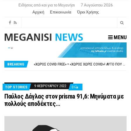
Ειδήσεις από και για το Μεγανήσι
7 Αυγούστου 2026
Αρχική
Επικοινωνία
Όροι Χρήσης
MENU
ΝΥΔΡΊ:ΠΙΆΣΤΗΚΑΝ ΣΤΟ ΞΎΛΟ ΟΙ ΙΔΙΟΚΤΉΤΕΣ ΤΟΥΡΙΣΤΙΚΏΝ ΣΚΑΦΏΝ.
FAKE NEWS ΓΙΑ ΤΟ ΛΙΓΝΙΤΙΚΌ ΣΤΑΘΜΌ ΠΤΟΛΕΜΑΪ́ΔΑ 5 ΚΑΙ ΤΗΝ ΕΝΕΡΓΕΙΑΚΉ ΑΣΦΆΛΕΙΑ ΤΗΣ ΧΏΡΑΣ
«ΧΏΡΟΣ COVID FREE» = «ΧΏΡΟΣ ΧΩΡΊΣ COVID»! ΑΥΤΌ ΠΟΥ ΚΑΝΕΊΣ ΔΕΝ ΈΧΕΙ ΤΟΛΜΉΣΕΙ ΝΑ ΡΩΤΉΣΕΙ
BREAKING
ΠΕΡΊ ΑΝΑΣΤΟΛΉΣ ΝΗΠΙΑΓΩΓΕΊΩΝ ΣΤΗ ΛΕΥΚΆΔΑ
ΠΑΡΑΙΤΉΘΗΚΕ Η ΑΝΤΙΔΉΜΑΡΧΟΣ ΠΟΛΙΤΙΣΜΟΎ ΜΕΓΑΝΗΣΊΟΥ Κ . ΕΥΑΓΓΕΛΊΑ ΜΕΛΆ. Η ΕΠΙΣΤΟΛΉ ΤΗΣ ΠΑΡΑΊΤΗΣΗΣ
ΝΥΔΡΊ:ΠΙΆΣΤΗΚΑΝ ΣΤΟ ΞΎΛΟ ΟΙ ΙΔΙΟΚΤΉΤΕΣ ΤΟΥΡΙΣΤΙΚΏΝ ΣΚΑΦΏΝ.
FAKE NEWS ΓΙΑ ΤΟ ΛΙΓΝΙΤΙΚΌ ΣΤΑΘΜΌ ΠΤΟΛΕΜΑΪ́ΔΑ 5 ΚΑΙ ΤΗΝ ΕΝΕΡΓΕΙΑΚΉ ΑΣΦΆΛΕΙΑ ΤΗΣ ΧΏΡΑΣ
9 ΦΕΒΡΟΥΑΡΊΟΥ 2022
TOP STORIES
0
Παύλος Δάγλας στον prisma 91,6: Μηνύματα με
πολλούς αποδέκτες…