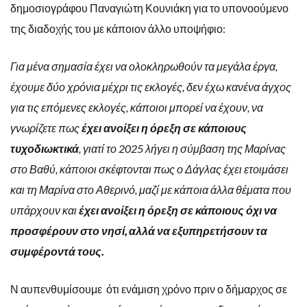
δημοσιογράφου Παναγιώτη Κουνιάκη για το υπονοούμενο
της διαδοχής του με κάποιον άλλο υποψήφιο:
Για μένα σημασία έχει να ολοκληρωθούν τα μεγάλα έργα,
έχουμε δύο χρόνια μέχρι τις εκλογές, δεν έχω κανένα άγχος
για τις επόμενες εκλογές, κάποιοι μπορεί να έχουν, να
γνωρίζετε πως
έχει ανοίξει η όρεξη σε κάποιους
τυχοδιωκτικά
, γιατί το 2025 λήγει η σύμβαση της Μαρίνας
στο Βαθύ, κάποιοι σκέφτονται πως ο Δάγλας έχει ετοιμάσει
και τη Μαρίνα στο Αθερινό, μαζί με κάποια άλλα θέματα που
υπάρχουν και
έχει ανοίξει η όρεξη σε κάποιους όχι να
προσφέρουν στο νησί, αλλά να εξυπηρετήσουν τα
συμφέροντά τους.
Ν αυπενθυμίσουμε ότι ενάμιση χρόνο πριν ο δήμαρχος σε