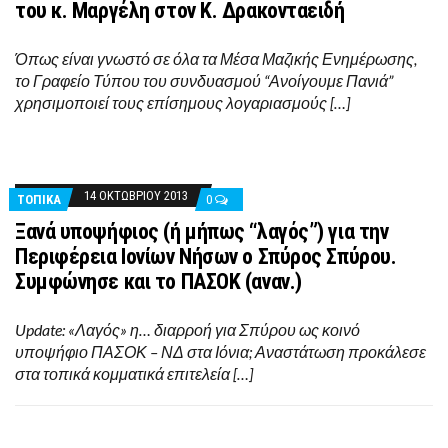
του κ. Μαργέλη στον Κ. Δρακονταειδή
Όπως είναι γνωστό σε όλα τα Μέσα Μαζικής Ενημέρωσης,
το Γραφείο Τύπου του συνδυασμού “Ανοίγουμε Πανιά”
χρησιμοποιεί τους επίσημους λογαριασμούς […]
14 ΟΚΤΩΒΡΊΟΥ 2013
ΤΟΠΙΚΑ
0
Ξανά υποψήφιος (ή μήπως “λαγός”) για την
Περιφέρεια Ιονίων Νήσων ο Σπύρος Σπύρου.
Συμφώνησε και το ΠΑΣΟΚ (αναν.)
Update: «Λαγός» η… διαρροή για Σπύρου ως κοινό
υποψήφιο ΠΑΣΟΚ – ΝΔ στα Ιόνια; Αναστάτωση προκάλεσε
στα τοπικά κομματικά επιτελεία […]