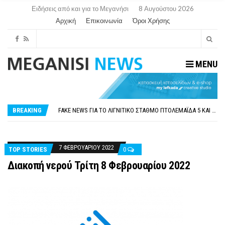
Ειδήσεις από και για το Μεγανήσι
8 Αυγούστου 2026
Αρχική
Επικοινωνία
Όροι Χρήσης
MENU
ΠΑΡΑΙΤΉΘΗΚΕ Η ΑΝΤΙΔΉΜΑΡΧΟΣ ΠΟΛΙΤΙΣΜΟΎ ΜΕΓΑΝΗΣΊΟΥ Κ . ΕΥΑΓΓΕΛΊΑ ΜΕΛΆ. Η ΕΠΙΣΤΟΛΉ ΤΗΣ ΠΑΡΑΊΤΗΣΗΣ
ΟΡΙΣΤΙΚΆ ΧΩΡΊΣ ΑΚΤΟΠΛΟΙΚΗ ΣΎΝΔΕΣΗ ΦΈΤΟΣ ΤΟ ΚΑΛΟΚΑΊΡΙ ΤΑ ΙΌΝΙΑ
FAKE NEWS ΓΙΑ ΤΟ ΛΙΓΝΙΤΙΚΌ ΣΤΑΘΜΌ ΠΤΟΛΕΜΑΪ́ΔΑ 5 ΚΑΙ ΤΗΝ ΕΝΕΡΓΕΙΑΚΉ ΑΣΦΆΛΕΙΑ ΤΗΣ ΧΏΡΑΣ
BREAKING
«ΧΏΡΟΣ COVID FREE» = «ΧΏΡΟΣ ΧΩΡΊΣ COVID»! ΑΥΤΌ ΠΟΥ ΚΑΝΕΊΣ ΔΕΝ ΈΧΕΙ ΤΟΛΜΉΣΕΙ ΝΑ ΡΩΤΉΣΕΙ
ΠΕΡΊ ΑΝΑΣΤΟΛΉΣ ΝΗΠΙΑΓΩΓΕΊΩΝ ΣΤΗ ΛΕΥΚΆΔΑ
ΠΑΡΑΙΤΉΘΗΚΕ Η ΑΝΤΙΔΉΜΑΡΧΟΣ ΠΟΛΙΤΙΣΜΟΎ ΜΕΓΑΝΗΣΊΟΥ Κ . ΕΥΑΓΓΕΛΊΑ ΜΕΛΆ. Η ΕΠΙΣΤΟΛΉ ΤΗΣ ΠΑΡΑΊΤΗΣΗΣ
ΟΡΙΣΤΙΚΆ ΧΩΡΊΣ ΑΚΤΟΠΛΟΙΚΗ ΣΎΝΔΕΣΗ ΦΈΤΟΣ ΤΟ ΚΑΛΟΚΑΊΡΙ ΤΑ ΙΌΝΙΑ
7 ΦΕΒΡΟΥΑΡΊΟΥ 2022
TOP STORIES
0
Διακοπή νερού Τρίτη 8 Φεβρουαρίου 2022