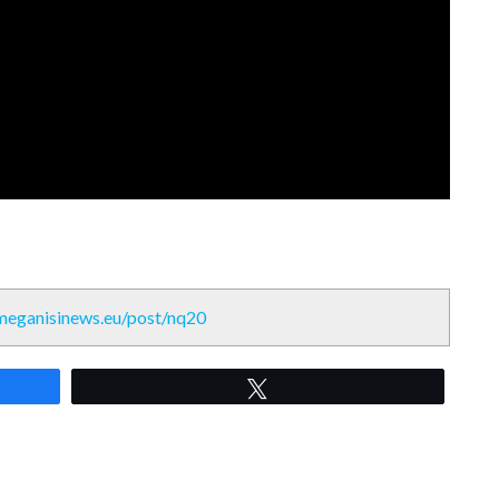
/meganisinews.eu/post/nq20
Tweet