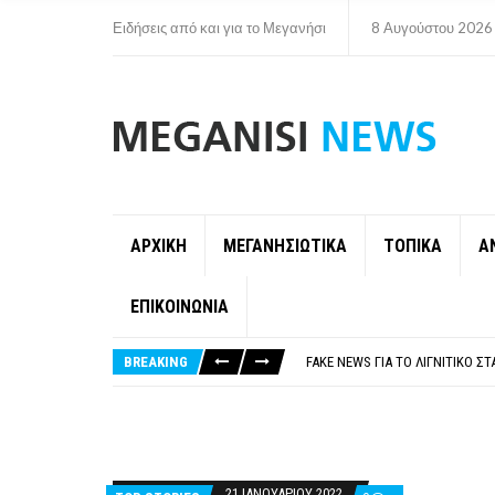
Ειδήσεις από και για το Μεγανήσι
8 Αυγούστου 2026
ΑΡΧΙΚΗ
ΜΕΓΑΝΗΣΙΩΤΙΚΑ
ΤΟΠΙΚΑ
Α
ΕΠΙΚΟΙΝΩΝΙΑ
ΠΑΡΑΙΤΉΘΗΚΕ Η ΑΝΤΙΔΉΜΑΡΧΟΣ 
ΟΡΙΣΤΙΚΆ ΧΩΡΊΣ ΑΚΤΟΠΛΟΙΚΗ Σ
BREAKING
FAKE NEWS ΓΙΑ ΤΟ ΛΙΓΝΙΤΙΚΌ Σ
«ΧΏΡΟΣ COVID FREE» = «ΧΏΡΟΣ 
ΠΕΡΊ ΑΝΑΣΤΟΛΉΣ ΝΗΠΙΑΓΩΓΕΊΩ
ΠΑΡΑΙΤΉΘΗΚΕ Η ΑΝΤΙΔΉΜΑΡΧΟΣ 
ΟΡΙΣΤΙΚΆ ΧΩΡΊΣ ΑΚΤΟΠΛΟΙΚΗ Σ
21 ΙΑΝΟΥΑΡΊΟΥ 2022