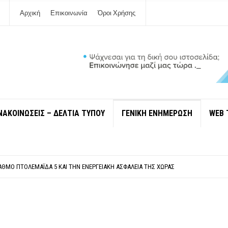
Αρχική
Επικοινωνία
Όροι Χρήσης
ΝΑΚΟΙΝΩΣΕΙΣ – ΔΕΛΤΙΑ ΤΥΠΟΥ
ΓΕΝΙΚΗ ΕΝΗΜΕΡΩΣΗ
WEB 
ΠΟΛΙΤΙΣΜΟΎ ΜΕΓΑΝΗΣΊΟΥ Κ . ΕΥΑΓΓΕΛΊΑ ΜΕΛΆ. Η ΕΠΙΣΤΟΛΉ ΤΗΣ ΠΑΡΑΊΤΗΣΗΣ
ΎΝΔΕΣΗ ΦΈΤΟΣ ΤΟ ΚΑΛΟΚΑΊΡΙ ΤΑ ΙΌΝΙΑ
ΤΑΘΜΌ ΠΤΟΛΕΜΑΪ́ΔΑ 5 ΚΑΙ ΤΗΝ ΕΝΕΡΓΕΙΑΚΉ ΑΣΦΆΛΕΙΑ ΤΗΣ ΧΏΡΑΣ
ΧΩΡΊΣ COVID»! ΑΥΤΌ ΠΟΥ ΚΑΝΕΊΣ ΔΕΝ ΈΧΕΙ ΤΟΛΜΉΣΕΙ ΝΑ ΡΩΤΉΣΕΙ
Ν ΣΤΗ ΛΕΥΚΆΔΑ
ΠΟΛΙΤΙΣΜΟΎ ΜΕΓΑΝΗΣΊΟΥ Κ . ΕΥΑΓΓΕΛΊΑ ΜΕΛΆ. Η ΕΠΙΣΤΟΛΉ ΤΗΣ ΠΑΡΑΊΤΗΣΗΣ
ΎΝΔΕΣΗ ΦΈΤΟΣ ΤΟ ΚΑΛΟΚΑΊΡΙ ΤΑ ΙΌΝΙΑ