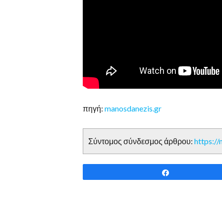
πηγή:
manosdanezis.gr
Σύντομος σύνδεσμος άρθρου:
https:/
Share