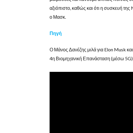
αξιόπιστο, καθώς και ότι η συσκευή της
ο Μασκ.
Πηγή
Ο Μάνος Δανέζης μιλά για Elon Musk και
4η Βιομηχανική Επανάσταση (μέσω 5G) 