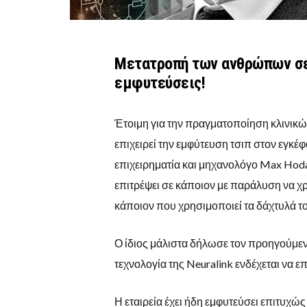
Μετατροπή των ανθρώπων σε
εμφυτεύσεις!
Έτοιμη για την πραγματοποίηση κλινικώ
επιχειρεί την εμφύτευση τσιπ στον εγκέφ
επιχειρηματία και μηχανολόγο Max Hodak
επιτρέψει σε κάποιον με παράλυση να χ
κάποιον που χρησιμοποιεί τα δάχτυλά τ
Ο ίδιος μάλιστα δήλωσε τον προηγούμενο
τεχνολογία της Neuralink ενδέχεται να 
Η εταιρεία έχει ήδη εμφυτεύσει επιτυχώς 