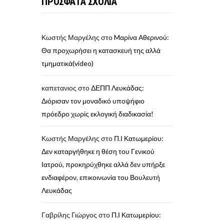
ΠΡΟΣΦΑΤΑ ΣΧΟΛΙΑ
Κωστής Μαργέλης
στο
Mαρίνα Αθερινού:
Θα προχωρήσει η κατασκευή της αλλά
τμηματικά(video)
καπετανιος
στο
ΔΕΠΠ Λευκάδας:
Διόρισαν τον μοναδικό υποψήφιο
πρόεδρο χωρίς εκλογική διαδικασία!
Κωστής Μαργέλης
στο
Π.Ι Κατωμερίου:
Δεν καταργήθηκε η θέση του Γενικού
Ιατρού, προκηρύχθηκε αλλά δεν υπήρξε
ενδιαφέρον, επικοινωνία του Βουλευτή
Λευκάδας
Γαβρίλης Γιώργος
στο
Π.Ι Κατωμερίου: