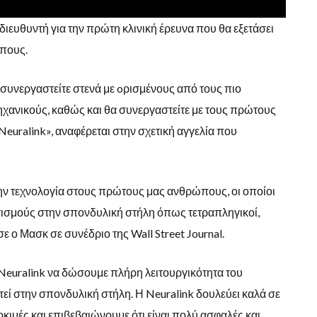
ιευθυντή για την πρώτη κλινική έρευνα που θα εξετάσει
ώπους.
α συνεργαστείτε στενά με oρισμένους από τους πιο
ηχανικούς, καθώς και θα συνεργαστείτε με τους πρώτους
Neuralink», αναφέρεται στην σχετική αγγελία που
την τεχνολογία στους πρώτους μας ανθρώπους, οι οποίοι
τισμούς στην σπονδυλική στήλη όπως τετραπληγικοί,
 ο Μασκ σε συνέδριο της Wall Street Journal.
ν Neuralink να δώσουμε πλήρη λειτουργικότητα του
εί στην σπονδυλική στήλη. Η Neuralink δουλεύει καλά σε
ιμές και επιβεβαιώνουμε ότι είναι πολύ ασφαλές και