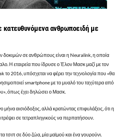
 κατευθυνόμενα ανθρωποειδή με
ν δοκιμών σε ανθρώπους είναι η Neuralink, η οποία
αλο. Η εταιρεία που ίδρυσε ο Έλον Μασκ μαζί με τον
 το 2016, υπόσχεται να φέρει την τεχνολογία που «θα
ρησιμοποιεί smartphone με το μυαλό του ταχύτερα από
ου», όπως έχει δηλώσει ο Μασκ.
 μήνα αισιόδοξος, αλλά κρατώντας επιφυλάξεις, ότι η
επιτρέψει σε τετραπληγικούς να περπατήσουν.
τα τσιπ σε δύο ζώα, μία μαϊμού και ένα γουρούνι.