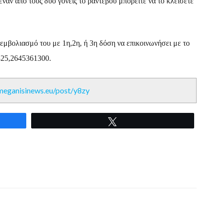
ναν από τους δύο γονείς το ραντεβού μπορείτε να το κλείσετε
 εμβολιασμό του με 1η,2η, ή 3η δόση να επικοινωνήσει με το
25,2645361300.
/meganisinews.eu/post/y8zy
Tweet