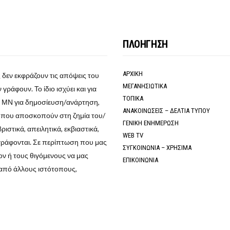
ΠΛΟΗΓΗΣΗ
ΑΡΧΙΚΗ
 δεν εκφράζουν τις απόψεις του
ΜΕΓΑΝΗΣΙΩΤΙΚΑ
γράφουν. Το ίδιο ισχύει και για
ΤΟΠΙΚΑ
ο ΜΝ για δημοσίευση/ανάρτηση,
ΑΝΑΚΟΙΝΩΣΕΙΣ – ΔΕΛΤΙΑ ΤΥΠΟΥ
α που αποσκοπούν στη ζημία του/
ΓΕΝΙΚΗ ΕΝΗΜΕΡΩΣΗ
στικά, απειλητικά, εκβιαστικά,
WEB TV
γράφονται. Σε περίπτωση που μας
ΣΥΓΚΟΙΝΩΝΙΑ – ΧΡΗΣΙΜΑ
ν ή τους θιγόμενους να μας
ΕΠΙΚΟΙΝΩΝΙΑ
από άλλους ιστότοπους,