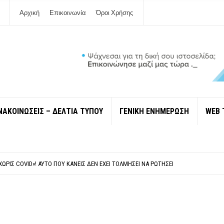
Αρχική
Επικοινωνία
Όροι Χρήσης
ΝΑΚΟΙΝΩΣΕΙΣ – ΔΕΛΤΙΑ ΤΥΠΟΥ
ΓΕΝΙΚΗ ΕΝΗΜΕΡΩΣΗ
WEB 
 ΙΔΙΟΚΤΉΤΕΣ ΤΟΥΡΙΣΤΙΚΏΝ ΣΚΑΦΏΝ.
ΤΑΘΜΌ ΠΤΟΛΕΜΑΪ́ΔΑ 5 ΚΑΙ ΤΗΝ ΕΝΕΡΓΕΙΑΚΉ ΑΣΦΆΛΕΙΑ ΤΗΣ ΧΏΡΑΣ
ΧΩΡΊΣ COVID»! ΑΥΤΌ ΠΟΥ ΚΑΝΕΊΣ ΔΕΝ ΈΧΕΙ ΤΟΛΜΉΣΕΙ ΝΑ ΡΩΤΉΣΕΙ
Ν ΣΤΗ ΛΕΥΚΆΔΑ
ΠΟΛΙΤΙΣΜΟΎ ΜΕΓΑΝΗΣΊΟΥ Κ . ΕΥΑΓΓΕΛΊΑ ΜΕΛΆ. Η ΕΠΙΣΤΟΛΉ ΤΗΣ ΠΑΡΑΊΤΗΣΗΣ
 ΙΔΙΟΚΤΉΤΕΣ ΤΟΥΡΙΣΤΙΚΏΝ ΣΚΑΦΏΝ.
ΤΑΘΜΌ ΠΤΟΛΕΜΑΪ́ΔΑ 5 ΚΑΙ ΤΗΝ ΕΝΕΡΓΕΙΑΚΉ ΑΣΦΆΛΕΙΑ ΤΗΣ ΧΏΡΑΣ