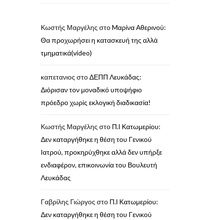
Κωστής Μαργέλης
στο
Mαρίνα Αθερινού:
Θα προχωρήσει η κατασκευή της αλλά
τμηματικά(video)
καπετανιος
στο
ΔΕΠΠ Λευκάδας:
Διόρισαν τον μοναδικό υποψήφιο
πρόεδρο χωρίς εκλογική διαδικασία!
Κωστής Μαργέλης
στο
Π.Ι Κατωμερίου:
Δεν καταργήθηκε η θέση του Γενικού
Ιατρού, προκηρύχθηκε αλλά δεν υπήρξε
ενδιαφέρον, επικοινωνία του Βουλευτή
Λευκάδας
Γαβρίλης Γιώργος
στο
Π.Ι Κατωμερίου:
Δεν καταργήθηκε η θέση του Γενικού