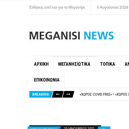
Ειδήσεις από και για το Μεγανήσι
6 Αυγούστου 2026
ΑΡΧΙΚΗ
ΜΕΓΑΝΗΣΙΩΤΙΚΑ
ΤΟΠΙΚΑ
Α
ΕΠΙΚΟΙΝΩΝΙΑ
ΝΥΔΡΊ:ΠΙΆΣΤΗΚΑΝ ΣΤΟ ΞΎΛΟ ΟΙ
FAKE NEWS ΓΙΑ ΤΟ ΛΙΓΝΙΤΙΚΌ Σ
BREAKING
«ΧΏΡΟΣ COVID FREE» = «ΧΏΡΟΣ 
ΠΕΡΊ ΑΝΑΣΤΟΛΉΣ ΝΗΠΙΑΓΩΓΕΊΩ
ΠΑΡΑΙΤΉΘΗΚΕ Η ΑΝΤΙΔΉΜΑΡΧΟΣ 
ΝΥΔΡΊ:ΠΙΆΣΤΗΚΑΝ ΣΤΟ ΞΎΛΟ ΟΙ
FAKE NEWS ΓΙΑ ΤΟ ΛΙΓΝΙΤΙΚΌ Σ
20 ΙΑΝΟΥΑΡΊΟΥ 2022