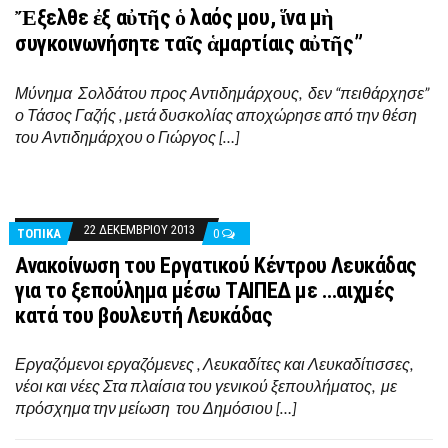
Ἔξελθε ἐξ αὐτῆς ὁ λαός μου, ἵνα μὴ
συγκοινωνήσητε ταῖς ἁμαρτίαις αὐτῆς”
Μύνημα Σολδάτου προς Αντιδημάρχους, δεν “πειθάρχησε”
ο Τάσος Γαζής , μετά δυσκολίας αποχώρησε από την θέση
του Αντιδημάρχου ο Γιώργος […]
22 ΔΕΚΕΜΒΡΊΟΥ 2013
ΤΟΠΙΚΑ
0
Aνακοίνωση του Εργατικού Κέντρου Λευκάδας
για το ξεπούλημα μέσω ΤΑΙΠΕΔ με …αιχμές
κατά του βουλευτή Λευκάδας
Εργαζόμενοι εργαζόμενες , Λευκαδίτες και Λευκαδίτισσες,
νέοι και νέες Στα πλαίσια του γενικού ξεπουλήματος, με
πρόσχημα την μείωση του Δημόσιου […]