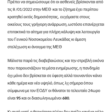
Πρέπει να σημειώσουμε ότι οι ασθενείς βρίσκονται από
τις 8 /01/2022 στην ΜΕΘ και το ζήτημα έχει περίπου
κρατηθεί εκτός δημοσιότητας, ευχόμαστε στους
οικείους τους γρήγορη ανάρρωση, ωστόσο επανέρχεται
επιτακτικά το αίτημα για πλήρη κάλυψη και λειτουργία
του Γενικού Νοσοκομείου Λευκάδας κι άμεση
στελέχωση κι άνοιγμα της ΜΕΘ
Μάλιστα παρά τις διαβεβαιώσεις και την στρεβλή εικόνα
που παρουσιάζουν τα μέσα ενημέρωσης, η πανδημία
όχι μόνο δεν βρίσκεται σε ύφεση αλλά τουναντίον κάνει
κάθε ημέρα και νέο υψηλό, όπως λχ σήμερα όπου
σύμφωνα με τον ΕΟΔΥ οι θάνατοι το τελευταίο 24ωρο
είναι
95
και οι διασωληνωμένοι
680
.
Κι αυτό γιατί η θετικότητα πλέον δεν παίζει κανένα ρόλο,