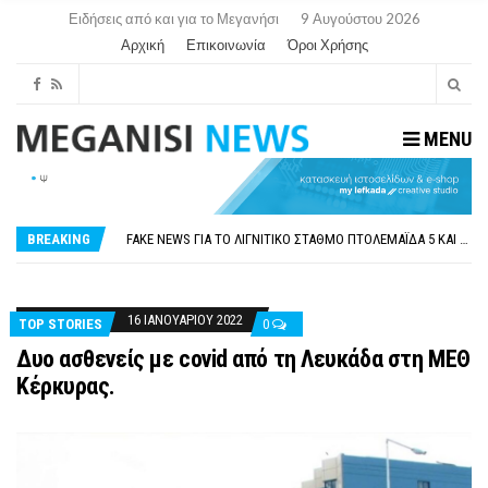
Ειδήσεις από και για το Μεγανήσι
9 Αυγούστου 2026
Αρχική
Επικοινωνία
Όροι Χρήσης
MENU
ΠΑΡΑΙΤΉΘΗΚΕ Η ΑΝΤΙΔΉΜΑΡΧΟΣ ΠΟΛΙΤΙΣΜΟΎ ΜΕΓΑΝΗΣΊΟΥ Κ . ΕΥΑΓΓΕΛΊΑ ΜΕΛΆ. Η ΕΠΙΣΤΟΛΉ ΤΗΣ ΠΑΡΑΊΤΗΣΗΣ
ΟΡΙΣΤΙΚΆ ΧΩΡΊΣ ΑΚΤΟΠΛΟΙΚΗ ΣΎΝΔΕΣΗ ΦΈΤΟΣ ΤΟ ΚΑΛΟΚΑΊΡΙ ΤΑ ΙΌΝΙΑ
FAKE NEWS ΓΙΑ ΤΟ ΛΙΓΝΙΤΙΚΌ ΣΤΑΘΜΌ ΠΤΟΛΕΜΑΪ́ΔΑ 5 ΚΑΙ ΤΗΝ ΕΝΕΡΓΕΙΑΚΉ ΑΣΦΆΛΕΙΑ ΤΗΣ ΧΏΡΑΣ
BREAKING
«ΧΏΡΟΣ COVID FREE» = «ΧΏΡΟΣ ΧΩΡΊΣ COVID»! ΑΥΤΌ ΠΟΥ ΚΑΝΕΊΣ ΔΕΝ ΈΧΕΙ ΤΟΛΜΉΣΕΙ ΝΑ ΡΩΤΉΣΕΙ
ΠΕΡΊ ΑΝΑΣΤΟΛΉΣ ΝΗΠΙΑΓΩΓΕΊΩΝ ΣΤΗ ΛΕΥΚΆΔΑ
ΠΑΡΑΙΤΉΘΗΚΕ Η ΑΝΤΙΔΉΜΑΡΧΟΣ ΠΟΛΙΤΙΣΜΟΎ ΜΕΓΑΝΗΣΊΟΥ Κ . ΕΥΑΓΓΕΛΊΑ ΜΕΛΆ. Η ΕΠΙΣΤΟΛΉ ΤΗΣ ΠΑΡΑΊΤΗΣΗΣ
ΟΡΙΣΤΙΚΆ ΧΩΡΊΣ ΑΚΤΟΠΛΟΙΚΗ ΣΎΝΔΕΣΗ ΦΈΤΟΣ ΤΟ ΚΑΛΟΚΑΊΡΙ ΤΑ ΙΌΝΙΑ
16 ΙΑΝΟΥΑΡΊΟΥ 2022
TOP STORIES
0
Δυο ασθενείς με covid από τη Λευκάδα στη ΜΕΘ
Κέρκυρας.