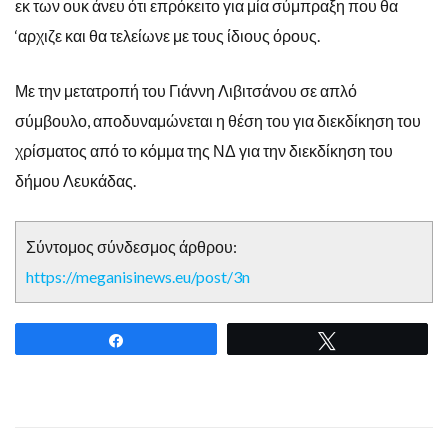
εκ των ουκ άνευ ότι επρόκειτο για μία σύμπραξη που θα
‘αρχιζε και θα τελείωνε με τους ίδιους όρους.
Με την μετατροπή του Γιάννη Λιβιτσάνου σε απλό
σύμβουλο, αποδυναμώνεται η θέση του για διεκδίκηση του
χρίσματος από το κόμμα της ΝΔ για την διεκδίκηση του
δήμου Λευκάδας.
Σύντομος σύνδεσμος άρθρου:
https://meganisinews.eu/post/3n
Share
Tweet