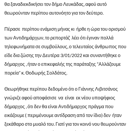
θα ξαναδιεκδικήσει τον δήμο Λευκάδας, αφού αυτό
θεωρούνταν περίπου αυτονόητο για τον δεύτερο.
Πέρασε περίπου ενάμιση μήνας κι ήρθε η ώρα του ορισμού
των Αντιδημάρχων, το ρεπορτάζ λέει ότι έγιναν πολλά
τηλεφωνήματα σε συμβούλους, ο τελευταίος άνθρωπος που
είδε δια ζώσης την Δευτέρα 3/01/2022 και συναντήθηκε ο
δήμαρχος , ήταν ο επικεφαλής της παράταξης “Αλλάζουμε
πορεία” κ. Θοδωρής Σολδάτος.
Θεωρήθηκε περίπου δεδομένο ότι ο Γιάννης Λιβιτσάνος
γνώριζε αφού αποφάσισε να είναι εκ νέου υποψήφιος
δήμαρχος , ότι δεν θα είναι Αντιδήμαρχος πράγμα που
εικάζουμε ( περιμένουμε αντίδραση από τον ίδιο) δεν ήταν
ξεκάθαρο στο μυαλό του. Γιατί για τον κοινό νου θεωρούνταν