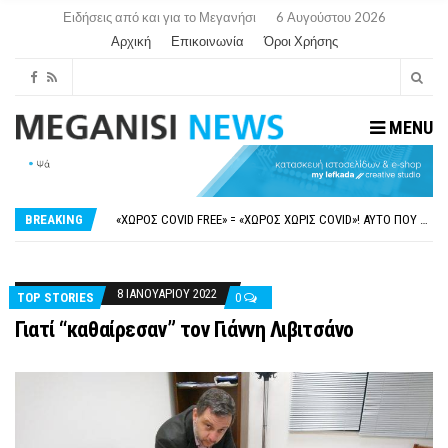
Ειδήσεις από και για το Μεγανήσι
6 Αυγούστου 2026
Αρχική
Επικοινωνία
Όροι Χρήσης
MENU
ΝΥΔΡΊ:ΠΙΆΣΤΗΚΑΝ ΣΤΟ ΞΎΛΟ ΟΙ ΙΔΙΟΚΤΉΤΕΣ ΤΟΥΡΙΣΤΙΚΏΝ ΣΚΑΦΏΝ.
FAKE NEWS ΓΙΑ ΤΟ ΛΙΓΝΙΤΙΚΌ ΣΤΑΘΜΌ ΠΤΟΛΕΜΑΪ́ΔΑ 5 ΚΑΙ ΤΗΝ ΕΝΕΡΓΕΙΑΚΉ ΑΣΦΆΛΕΙΑ ΤΗΣ ΧΏΡΑΣ
«ΧΏΡΟΣ COVID FREE» = «ΧΏΡΟΣ ΧΩΡΊΣ COVID»! ΑΥΤΌ ΠΟΥ ΚΑΝΕΊΣ ΔΕΝ ΈΧΕΙ ΤΟΛΜΉΣΕΙ ΝΑ ΡΩΤΉΣΕΙ
BREAKING
ΠΕΡΊ ΑΝΑΣΤΟΛΉΣ ΝΗΠΙΑΓΩΓΕΊΩΝ ΣΤΗ ΛΕΥΚΆΔΑ
ΠΑΡΑΙΤΉΘΗΚΕ Η ΑΝΤΙΔΉΜΑΡΧΟΣ ΠΟΛΙΤΙΣΜΟΎ ΜΕΓΑΝΗΣΊΟΥ Κ . ΕΥΑΓΓΕΛΊΑ ΜΕΛΆ. Η ΕΠΙΣΤΟΛΉ ΤΗΣ ΠΑΡΑΊΤΗΣΗΣ
ΝΥΔΡΊ:ΠΙΆΣΤΗΚΑΝ ΣΤΟ ΞΎΛΟ ΟΙ ΙΔΙΟΚΤΉΤΕΣ ΤΟΥΡΙΣΤΙΚΏΝ ΣΚΑΦΏΝ.
FAKE NEWS ΓΙΑ ΤΟ ΛΙΓΝΙΤΙΚΌ ΣΤΑΘΜΌ ΠΤΟΛΕΜΑΪ́ΔΑ 5 ΚΑΙ ΤΗΝ ΕΝΕΡΓΕΙΑΚΉ ΑΣΦΆΛΕΙΑ ΤΗΣ ΧΏΡΑΣ
8 ΙΑΝΟΥΑΡΊΟΥ 2022
TOP STORIES
0
Γιατί “καθαίρεσαν” τον Γιάννη Λιβιτσάνο