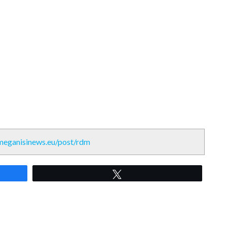
/meganisinews.eu/post/rdm
Tweet