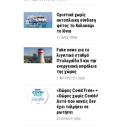
Οριστικά χωρίς
ακτοπλοικη σύνδεση
φέτος το Καλοκαίρι
τα Ιόνια
11 ΏΡΕΣ ΠΡΙΝ
Fake news για το
λιγνιτικό σταθμό
Πτολεμαΐδα 5 και την
ενεργειακή ασφάλεια
της χώρας
1 ΑΥΓΟΎΣΤΟΥ 2026
«Χώρος Covid Free» =
«Χώρος χωρίς Covid»!
Αυτό που κανείς δεν
έχει τολμήσει να
ρωτήσει
25 ΙΟΥΛΊΟΥ 2026