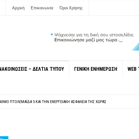
Αρχική
Επικοινωνία
Όροι Χρήσης
ΝΑΚΟΙΝΩΣΕΙΣ – ΔΕΛΤΙΑ ΤΥΠΟΥ
ΓΕΝΙΚΗ ΕΝΗΜΕΡΩΣΗ
WEB 
ΠΟΛΙΤΙΣΜΟΎ ΜΕΓΑΝΗΣΊΟΥ Κ . ΕΥΑΓΓΕΛΊΑ ΜΕΛΆ. Η ΕΠΙΣΤΟΛΉ ΤΗΣ ΠΑΡΑΊΤΗΣΗΣ
ΎΝΔΕΣΗ ΦΈΤΟΣ ΤΟ ΚΑΛΟΚΑΊΡΙ ΤΑ ΙΌΝΙΑ
ΤΑΘΜΌ ΠΤΟΛΕΜΑΪ́ΔΑ 5 ΚΑΙ ΤΗΝ ΕΝΕΡΓΕΙΑΚΉ ΑΣΦΆΛΕΙΑ ΤΗΣ ΧΏΡΑΣ
ΧΩΡΊΣ COVID»! ΑΥΤΌ ΠΟΥ ΚΑΝΕΊΣ ΔΕΝ ΈΧΕΙ ΤΟΛΜΉΣΕΙ ΝΑ ΡΩΤΉΣΕΙ
Ν ΣΤΗ ΛΕΥΚΆΔΑ
ΠΟΛΙΤΙΣΜΟΎ ΜΕΓΑΝΗΣΊΟΥ Κ . ΕΥΑΓΓΕΛΊΑ ΜΕΛΆ. Η ΕΠΙΣΤΟΛΉ ΤΗΣ ΠΑΡΑΊΤΗΣΗΣ
ΎΝΔΕΣΗ ΦΈΤΟΣ ΤΟ ΚΑΛΟΚΑΊΡΙ ΤΑ ΙΌΝΙΑ