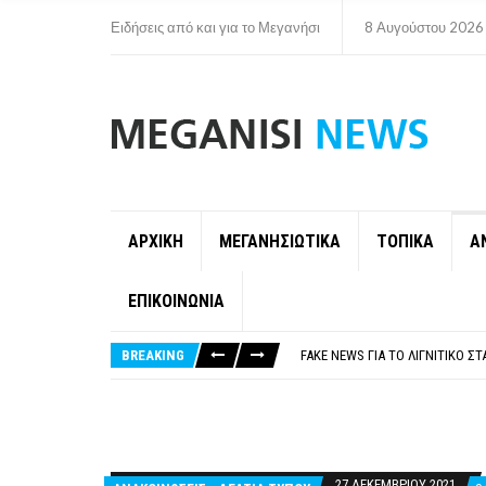
Ειδήσεις από και για το Μεγανήσι
8 Αυγούστου 2026
ΑΡΧΙΚΗ
ΜΕΓΑΝΗΣΙΩΤΙΚΑ
ΤΟΠΙΚΑ
Α
ΕΠΙΚΟΙΝΩΝΙΑ
ΠΑΡΑΙΤΉΘΗΚΕ Η ΑΝΤΙΔΉΜΑΡΧΟΣ 
ΟΡΙΣΤΙΚΆ ΧΩΡΊΣ ΑΚΤΟΠΛΟΙΚΗ Σ
BREAKING
FAKE NEWS ΓΙΑ ΤΟ ΛΙΓΝΙΤΙΚΌ Σ
«ΧΏΡΟΣ COVID FREE» = «ΧΏΡΟΣ 
ΠΕΡΊ ΑΝΑΣΤΟΛΉΣ ΝΗΠΙΑΓΩΓΕΊΩ
ΠΑΡΑΙΤΉΘΗΚΕ Η ΑΝΤΙΔΉΜΑΡΧΟΣ 
ΟΡΙΣΤΙΚΆ ΧΩΡΊΣ ΑΚΤΟΠΛΟΙΚΗ Σ
27 ΔΕΚΕΜΒΡΊΟΥ 2021