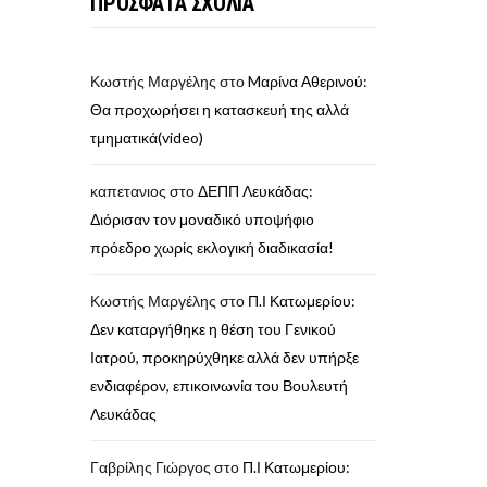
ΠΡΟΣΦΑΤΑ ΣΧΟΛΙΑ
Κωστής Μαργέλης
στο
Mαρίνα Αθερινού:
Θα προχωρήσει η κατασκευή της αλλά
τμηματικά(video)
καπετανιος
στο
ΔΕΠΠ Λευκάδας:
Διόρισαν τον μοναδικό υποψήφιο
πρόεδρο χωρίς εκλογική διαδικασία!
Κωστής Μαργέλης
στο
Π.Ι Κατωμερίου:
Δεν καταργήθηκε η θέση του Γενικού
Ιατρού, προκηρύχθηκε αλλά δεν υπήρξε
ενδιαφέρον, επικοινωνία του Βουλευτή
Λευκάδας
Γαβρίλης Γιώργος
στο
Π.Ι Κατωμερίου: