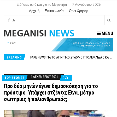
Ειδήσεις από και για το Μεγανήσι
7 Αυγούστου 2026
Αρχική
Επικοινωνία
Όροι Χρήσης
MENU
ΠΑΡΑΙΤΉΘΗΚΕ Η ΑΝΤΙΔΉΜΑΡΧΟΣ ΠΟΛΙΤΙΣΜΟΎ ΜΕΓΑΝΗΣΊΟΥ Κ . ΕΥΑΓΓΕΛΊΑ ΜΕΛΆ. Η ΕΠΙΣΤΟΛΉ ΤΗΣ ΠΑΡΑΊΤΗΣΗΣ
ΟΡΙΣΤΙΚΆ ΧΩΡΊΣ ΑΚΤΟΠΛΟΙΚΗ ΣΎΝΔΕΣΗ ΦΈΤΟΣ ΤΟ ΚΑΛΟΚΑΊΡΙ ΤΑ ΙΌΝΙΑ
FAKE NEWS ΓΙΑ ΤΟ ΛΙΓΝΙΤΙΚΌ ΣΤΑΘΜΌ ΠΤΟΛΕΜΑΪ́ΔΑ 5 ΚΑΙ ΤΗΝ ΕΝΕΡΓΕΙΑΚΉ ΑΣΦΆΛΕΙΑ ΤΗΣ ΧΏΡΑΣ
BREAKING
«ΧΏΡΟΣ COVID FREE» = «ΧΏΡΟΣ ΧΩΡΊΣ COVID»! ΑΥΤΌ ΠΟΥ ΚΑΝΕΊΣ ΔΕΝ ΈΧΕΙ ΤΟΛΜΉΣΕΙ ΝΑ ΡΩΤΉΣΕΙ
ΠΕΡΊ ΑΝΑΣΤΟΛΉΣ ΝΗΠΙΑΓΩΓΕΊΩΝ ΣΤΗ ΛΕΥΚΆΔΑ
ΠΑΡΑΙΤΉΘΗΚΕ Η ΑΝΤΙΔΉΜΑΡΧΟΣ ΠΟΛΙΤΙΣΜΟΎ ΜΕΓΑΝΗΣΊΟΥ Κ . ΕΥΑΓΓΕΛΊΑ ΜΕΛΆ. Η ΕΠΙΣΤΟΛΉ ΤΗΣ ΠΑΡΑΊΤΗΣΗΣ
ΟΡΙΣΤΙΚΆ ΧΩΡΊΣ ΑΚΤΟΠΛΟΙΚΗ ΣΎΝΔΕΣΗ ΦΈΤΟΣ ΤΟ ΚΑΛΟΚΑΊΡΙ ΤΑ ΙΌΝΙΑ
4 ΔΕΚΕΜΒΡΊΟΥ 2021
TOP STORIES
0
Προ δύο μηνών έγινε δημοσκόπηση για το
πρόστιμο. Υπάρχει ατζέντα; Είναι μέτρο
σωτηρίας ή παλιανθρωπιάς;