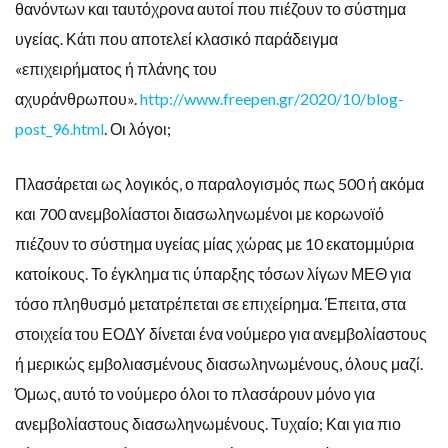
θανόντων και ταυτόχρονα αυτοί που πιέζουν το σύστημα
υγείας. Κάτι που αποτελεί κλασικό παράδειγμα
«επιχειρήματος ή πλάνης του
αχυράνθρωπου».
http://www.freepen.gr/2020/10/blog-
post_96.html
. Οι λόγοι;
Πλασάρεται ως λογικός, ο παραλογισμός πως 500 ή ακόμα
και 700 ανεμβολίαστοι διασωληνωμένοι με κορωνοϊό
πιέζουν το σύστημα υγείας μίας χώρας με 10 εκατομμύρια
κατοίκους. Το έγκλημα τις ύπαρξης τόσων λίγων ΜΕΘ για
τόσο πληθυσμό μετατρέπεται σε επιχείρημα. Έπειτα, στα
στοιχεία του ΕΟΔΥ δίνεται ένα νούμερο για ανεμβολίαστους
ή μερικώς εμβολιασμένους διασωληνωμένους, όλους μαζί.
Όμως, αυτό το νούμερο όλοι το πλασάρουν μόνο για
ανεμβολίαστους διασωληνωμένους. Τυχαίο; Και για πιο