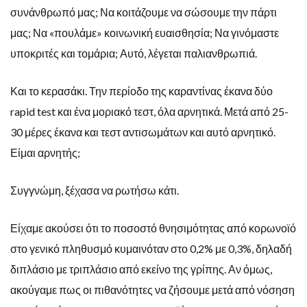
συνάνθρωπό μας; Να κοιτάζουμε να σώσουμε την πάρτι
μας; Να «πουλάμε» κοινωνική ευαισθησία; Να γινόμαστε
υποκριτές και τομάρια; Αυτό, λέγεται παλιανθρωπιά.
Και το κερασάκι. Την περίοδο της καραντίνας έκανα δύο
rapid test και ένα μοριακό τεστ, όλα αρνητικά. Μετά από 25-
30 μέρες έκανα και τεστ αντισωμάτων και αυτό αρνητικό.
Είμαι αρνητής;
Συγγνώμη, ξέχασα να ρωτήσω κάτι.
Είχαμε ακούσει ότι το ποσοστό θνησιμότητας από κορωνοϊό
στο γενικό πληθυσμό κυμαινόταν στο 0,2% με 0,3%, δηλαδή
διπλάσιο με τριπλάσιο από εκείνο της γρίπης. Αν όμως,
ακούγαμε πως οι πιθανότητες να ζήσουμε μετά από νόσηση