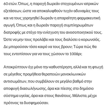
60 ετών. Όπως, η παροχή δωρεάν στοχευμένων ιατρικών
εξετάσεων, ώστε να αποκαλυφθούν τυχόν αδυναμίες τους
και να τους χορηγηθεί δωρεάν η απαραίτητη φαρμακευτική
αγωγή. Όπως και η δωρεάν παροχή συμπληρωμάτων
διατροφής με στόχο την ενίσχυση του ανοσοποιητικού τους.
Ώστε να μην τους προλάβει και τους διαλύσει ο κορωνοϊός.
Δε μπορούσαν τόσο καιρό να τους βρουν; Τώρα πώς θα
τους εντοπίσουν για να τους χώσουν το 100άρι;
Αποκρύπτουν όχι μόνο την καθυστέρηση, αλλά και τη φτωχή
σε μέγεθος προμήθεια θεραπειών μονοκλωνικών
αντισωμάτων, που συμβάλουν σε μεγάλο βαθμό στην
αποφυγή διασωλήνωσης, άρα και πίεσης στο δημόσιο
σύστημα υγείας, άρα και στους θανάτους. Μάλιστα, μέχρι
πρότινος τα δυσφημούσαν.