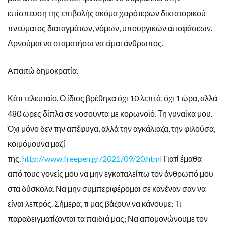
επίσπευση της επιβολής ακόμα χειρότερων δικτατορικού
πνεύματος διαταγμάτων, νόμων, υπουργικών αποφάσεων.
Αρνούμαι να σταματήσω να είμαι άνθρωπος.
Απαιτώ δημοκρατία.
Κάτι τελευταίο. Ο ίδιος βρέθηκα όχι 10 λεπτά, όχι 1 ώρα, αλλά
480 ώρες δίπλα σε νοσούντα με κορωνοϊό. Τη γυναίκα μου.
Όχι μόνο δεν την απέφυγα, αλλά την αγκάλιαζα, την φιλούσα,
κοιμόμουνα μαζί
της.
http://www.freepen.gr/2021/09/20.html
Γιατί έμαθα
από τους γονείς μου να μην εγκαταλείπω τον άνθρωπό μου
στα δύσκολα. Να μην συμπεριφέρομαι σε κανέναν σαν να
είναι λεπρός. Σήμερα, τι μας βάζουν να κάνουμε; Τι
παραδειγματίζονται τα παιδιά μας; Να απομονώνουμε τον