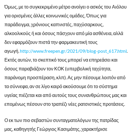
Όμως, με το συγκεκριμένο μέτρο ανοίγει ο ασκός του Αιόλου
για ορισμένες άλλες κοινωνικές ομάδες. Όπως για
παράδειγμα, χρόνιους καπνιστές, παχύσαρκους,
αλκοολικούς ή και όσους πάσχουν από μία ασθένεια, αλλά
δεν εφαρμόζουν πιστά την φαρμακευτική τους
αγωγή.
http://www.freepen.gr/2021/09/blog-post_617.html
.
Εκτός αυτών, το σκεπτικό τους μπορεί να επηρεάσει και
όσους παραβιάζουν τον ΚΟΚ (υπερβολική ταχύτητα,
παράνομη προσπέραση, κλπ). Ας μην πέσουμε λοιπόν από
τα σύννεφα, αν σε λίγο καιρό ακούσουμε ότι το σύστημα
υγείας πιέζεται και από αυτούς τους συνανθρώπους μας και
επομένως πέσουν στο τραπέζι νέες ρατσιστικές προτάσεις.
Ο εκ των πιο σεβαστών συνταγματολόγων της πατρίδας
μας, καθηγητής Γεώργιος Κασιμάτης, χαρακτήρισε