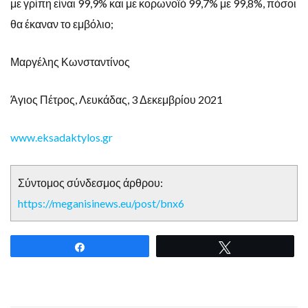
με γρίπη είναι 99,9% και με κορωνοϊό 99,7% με 99,8%, πόσοι
θα έκαναν το εμβόλιο;
Μαργέλης Κωνσταντίνος
Άγιος Πέτρος, Λευκάδας, 3 Δεκεμβρίου 2021
www.eksadaktylos.gr
Σύντομος σύνδεσμος άρθρου:
https://meganisinews.eu/post/bnx6
Share
Tweet