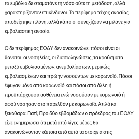
τα εμβόλια δε σταματάνε τη νόσο ούτε τη μετάδοση, αλλά
χαρακτηρίζονταν επικίνδυνοι. Το περίφημο τείχος ανοσίας
αποδείχτηκε πλάνη, αλλά κάποιοι συνεχίζουν να μιλάνε για
εμβολιαστική ανοσία.
Ο δε περίφημος ΕΟΔΥ δεν ανακοινώνει πόσοι είναι οι
θάνατοι, οι νοσηλείες, οι διασωληνώσεις, τα κρούσματα
μεταξύ εμβολιασμένων, ανεμβολίαστων, μερικώς
εμβολιασμένων και πρώην νοσούντων με κορωνοϊό. Πόσοι
έφυγαν μόνο από κορωνοϊό και πόσοι από άλλη ή
προϋπάρχουσα ασθένεια ενώ νοσούσαν με κορωνοϊό ή
αφού νόσησαν στο παρελθόν με κορωνοϊό. Απλά και
ξεκάθαρα. Γιατί; Προ δύο εβδομάδων ο πρόεδρος του ΕΟΔΥ
είχε ενημερώσει ότι μετά από λίγες μέρες θα
ανακοινώνονταν κάποια από αυτά τα στοιχεία στις