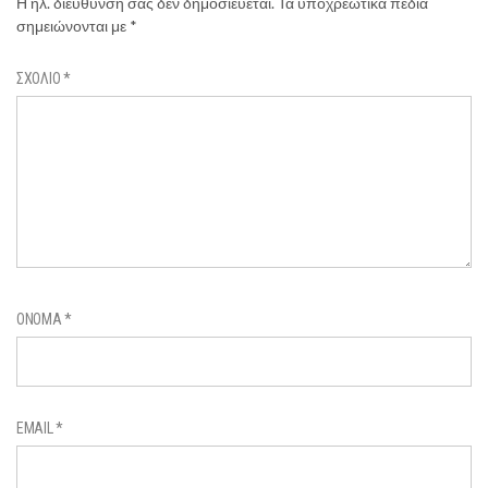
Η ηλ. διεύθυνση σας δεν δημοσιεύεται.
Τα υποχρεωτικά πεδία
σημειώνονται με
*
ΣΧΌΛΙΟ
*
ΌΝΟΜΑ
*
EMAIL
*