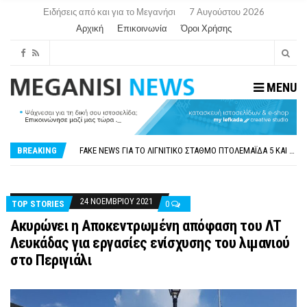
Ειδήσεις από και για το Μεγανήσι
7 Αυγούστου 2026
Αρχική
Επικοινωνία
Όροι Χρήσης
MENU
ΠΑΡΑΙΤΉΘΗΚΕ Η ΑΝΤΙΔΉΜΑΡΧΟΣ ΠΟΛΙΤΙΣΜΟΎ ΜΕΓΑΝΗΣΊΟΥ Κ . ΕΥΑΓΓΕΛΊΑ ΜΕΛΆ. Η ΕΠΙΣΤΟΛΉ ΤΗΣ ΠΑΡΑΊΤΗΣΗΣ
ΟΡΙΣΤΙΚΆ ΧΩΡΊΣ ΑΚΤΟΠΛΟΙΚΗ ΣΎΝΔΕΣΗ ΦΈΤΟΣ ΤΟ ΚΑΛΟΚΑΊΡΙ ΤΑ ΙΌΝΙΑ
FAKE NEWS ΓΙΑ ΤΟ ΛΙΓΝΙΤΙΚΌ ΣΤΑΘΜΌ ΠΤΟΛΕΜΑΪ́ΔΑ 5 ΚΑΙ ΤΗΝ ΕΝΕΡΓΕΙΑΚΉ ΑΣΦΆΛΕΙΑ ΤΗΣ ΧΏΡΑΣ
BREAKING
«ΧΏΡΟΣ COVID FREE» = «ΧΏΡΟΣ ΧΩΡΊΣ COVID»! ΑΥΤΌ ΠΟΥ ΚΑΝΕΊΣ ΔΕΝ ΈΧΕΙ ΤΟΛΜΉΣΕΙ ΝΑ ΡΩΤΉΣΕΙ
ΠΕΡΊ ΑΝΑΣΤΟΛΉΣ ΝΗΠΙΑΓΩΓΕΊΩΝ ΣΤΗ ΛΕΥΚΆΔΑ
ΠΑΡΑΙΤΉΘΗΚΕ Η ΑΝΤΙΔΉΜΑΡΧΟΣ ΠΟΛΙΤΙΣΜΟΎ ΜΕΓΑΝΗΣΊΟΥ Κ . ΕΥΑΓΓΕΛΊΑ ΜΕΛΆ. Η ΕΠΙΣΤΟΛΉ ΤΗΣ ΠΑΡΑΊΤΗΣΗΣ
ΟΡΙΣΤΙΚΆ ΧΩΡΊΣ ΑΚΤΟΠΛΟΙΚΗ ΣΎΝΔΕΣΗ ΦΈΤΟΣ ΤΟ ΚΑΛΟΚΑΊΡΙ ΤΑ ΙΌΝΙΑ
24 ΝΟΕΜΒΡΊΟΥ 2021
TOP STORIES
0
Ακυρώνει η Αποκεντρωμένη απόφαση του ΛΤ
Λευκάδας για εργασίες ενίσχυσης του λιμανιού
στο Περιγιάλι