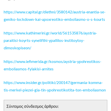
https://www.capital.gr/diethni/3580142/austria-enantia-se-
geniko-lockdown-kai-upoxreotiko-emboliasmo-o-s-kourts
https://www.kathimerini.gr/world/561535876/aystria-
paraitisi-koyrts-synelifthi-ypallilos-institoytoy-
dimoskopiseon/
https://www.iefimerida.gr/kosmos/aystria-ypohreotikos-
emboliasmos-fylakisi-arnites
https://www.insider.gr/politiki/200147/germania-komma-
tis-merkel-piezei-gia-tin-ypohreotikotita-ton-emboliasmon
Σύντομος σύνδεσμος άρθρου: