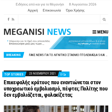
Ειδήσεις από και για το Μεγανήσι
8 Αυγούστου 2026
Αρχική
Επικοινωνία
Όροι Χρήσης
MENU
ΠΑΡΑΙΤΉΘΗΚΕ Η ΑΝΤΙΔΉΜΑΡΧΟΣ ΠΟΛΙΤΙΣΜΟΎ ΜΕΓΑΝΗΣΊΟΥ Κ . ΕΥΑΓΓΕΛΊΑ ΜΕΛΆ. Η ΕΠΙΣΤΟΛΉ ΤΗΣ ΠΑΡΑΊΤΗΣΗΣ
ΟΡΙΣΤΙΚΆ ΧΩΡΊΣ ΑΚΤΟΠΛΟΙΚΗ ΣΎΝΔΕΣΗ ΦΈΤΟΣ ΤΟ ΚΑΛΟΚΑΊΡΙ ΤΑ ΙΌΝΙΑ
FAKE NEWS ΓΙΑ ΤΟ ΛΙΓΝΙΤΙΚΌ ΣΤΑΘΜΌ ΠΤΟΛΕΜΑΪ́ΔΑ 5 ΚΑΙ ΤΗΝ ΕΝΕΡΓΕΙΑΚΉ ΑΣΦΆΛΕΙΑ ΤΗΣ ΧΏΡΑΣ
BREAKING
«ΧΏΡΟΣ COVID FREE» = «ΧΏΡΟΣ ΧΩΡΊΣ COVID»! ΑΥΤΌ ΠΟΥ ΚΑΝΕΊΣ ΔΕΝ ΈΧΕΙ ΤΟΛΜΉΣΕΙ ΝΑ ΡΩΤΉΣΕΙ
ΠΕΡΊ ΑΝΑΣΤΟΛΉΣ ΝΗΠΙΑΓΩΓΕΊΩΝ ΣΤΗ ΛΕΥΚΆΔΑ
ΠΑΡΑΙΤΉΘΗΚΕ Η ΑΝΤΙΔΉΜΑΡΧΟΣ ΠΟΛΙΤΙΣΜΟΎ ΜΕΓΑΝΗΣΊΟΥ Κ . ΕΥΑΓΓΕΛΊΑ ΜΕΛΆ. Η ΕΠΙΣΤΟΛΉ ΤΗΣ ΠΑΡΑΊΤΗΣΗΣ
ΟΡΙΣΤΙΚΆ ΧΩΡΊΣ ΑΚΤΟΠΛΟΙΚΗ ΣΎΝΔΕΣΗ ΦΈΤΟΣ ΤΟ ΚΑΛΟΚΑΊΡΙ ΤΑ ΙΌΝΙΑ
23 ΝΟΕΜΒΡΊΟΥ 2021
TOP STORIES
0
Επικεφαλής κράτους που εναντιώνεται στον
υποχρεωτικό εμβολιασμό, πέφτει; Πολίτης που
δεν εμβολιάζεται, φυλακίζεται;