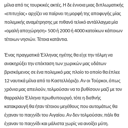
μίλια από τις τουρκικές ακτές. Η δε έννοια μιας διπλωματικής
«επιτυχίας» αρχίζει να παίρνει τη μορφή της αποφυγής μίας
πολεμικής αναμέτρησης με πιθανό τελικό αντάλλαγμα μία
«ομαλή αποχώρηση» 500 ή 2000 ή 4000 κατοίκων κάποιων
τέτοιων νησιών. Τέτοια κατάντια.
Ένας πραγματικά Έλληνας ηγέτης θα είχε την τόλμη να
ανακηρύξει την επέκταση των χωρικών μας υδάτων
βρισκόμενος σε ένα πολεμικό μας πλοίο το οποίο θα έπλεε
12 ναυτικά μίλια από το Καστελλόριζο. Αν οι Τούρκοι, όπως
χρόνια μας απειλούν, τολμούσαν να το βυθίσουν μαζί με τον
θαρραλέο Έλληνα πρωθυπουργό, τότε η διεθνής
κατακραυγή θα ήταν τέτοιου μεγέθους που αυτομάτως θα
έχαναν το παιχνίδι του Αιγαίου. Αν δεν τολμούσαν, πάλι θα
έχαναν το παιχνίδι και μάλιστα χωρίς να ανοίξει μύτη.