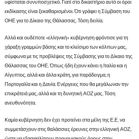
υφίσταται συνυποσχετικό. Γιατί στο δικαστήριο αυτό οι όροι
εκδίκασης είναι ξεκαθαρισμένοι. Ότι γράφει η Σύμβαση του
ΟΗΕ για το Δίκαιο της Θάλασσας. Τόση δειλία.
Αλλά και ουδέποτε «ελληνική» κυβέρνηση φρόντισε για τη
χάραξη γραμμών βάσης και το κλείσιμο των κόλπων μας,
σύμφωνα με τις προβλέψεις της Σύμβασης για το Δίκαιο της
Θάλασσας του ΟΗΕ. Όπως ήδη έχουν κάνει η Ιταλία και η
Αίγυπτος, αλλά και άλλα κράτη, για παράδειγμα, η
Πορτογαλία και η Δανία. Ενέργειες που θα μεγάλωναν την
επικράτειά μας, αλλά και τη δυνητική ΑΟΖ μας. Τόση
ανευθυνότητα.
Καμία κυβέρνηση δεν έχει προτείνει στα μέλη της Ε.Ε. να
συμμετάσχουν στις θαλάσσιες έρευνες στην ελληνική ΑΟΖ,
ώστε να εξασφαλίσουν προνομιακούς όρους στην