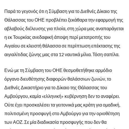
Παρά το γεγονός ότι η Σύμβαση για το Διεθνές Δίκαιο της
Θάλασσας του ΟΗΕ προβλέπει ξεκάθαρα την εφαρμογή της
αβλαβούς διέλευσης για πλοία, στη χώρα μας αναπαράγεται
η εκ Τουρκίας ανεδαφική άποψη περί μετατροπής του
Αιγαίου σε κλειστή θάλασσα σε περίπτωση επέκτασης της
αιγιαλίτιδας ζώνης μας στα 12 ναυτικά μίλια. Τόση σαπίλα.
Ενώ με τη Σύμβαση του ΟΗΕ θεσμοθετήθηκε αρμόδιο
όργανο διευθέτησης διαφορών θαλάσσιων ζωνών, το
Διεθνές Δικαστήριο για το Δίκαιο της Θάλασσας του
Αμβούργου, καμία «ελληνική» κυβέρνηση δεν το αναφέρει.
Ούτε έχει προσκαλέσει τα γειτονικά μας κράτη για ομαδική,
πολιτισμένη προσφυγή στο Αμβούργο για την οριοθέτηση
των ΑΟΖ. Σε μία διαδικασία προσφυγής που δεν θα