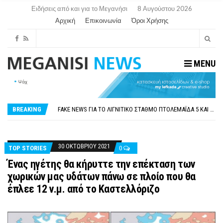
Ειδήσεις από και για το Μεγανήσι
8 Αυγούστου 2026
Αρχική
Επικοινωνία
Όροι Χρήσης
MENU
ΠΑΡΑΙΤΉΘΗΚΕ Η ΑΝΤΙΔΉΜΑΡΧΟΣ ΠΟΛΙΤΙΣΜΟΎ ΜΕΓΑΝΗΣΊΟΥ Κ . ΕΥΑΓΓΕΛΊΑ ΜΕΛΆ. Η ΕΠΙΣΤΟΛΉ ΤΗΣ ΠΑΡΑΊΤΗΣΗΣ
ΟΡΙΣΤΙΚΆ ΧΩΡΊΣ ΑΚΤΟΠΛΟΙΚΗ ΣΎΝΔΕΣΗ ΦΈΤΟΣ ΤΟ ΚΑΛΟΚΑΊΡΙ ΤΑ ΙΌΝΙΑ
FAKE NEWS ΓΙΑ ΤΟ ΛΙΓΝΙΤΙΚΌ ΣΤΑΘΜΌ ΠΤΟΛΕΜΑΪ́ΔΑ 5 ΚΑΙ ΤΗΝ ΕΝΕΡΓΕΙΑΚΉ ΑΣΦΆΛΕΙΑ ΤΗΣ ΧΏΡΑΣ
BREAKING
«ΧΏΡΟΣ COVID FREE» = «ΧΏΡΟΣ ΧΩΡΊΣ COVID»! ΑΥΤΌ ΠΟΥ ΚΑΝΕΊΣ ΔΕΝ ΈΧΕΙ ΤΟΛΜΉΣΕΙ ΝΑ ΡΩΤΉΣΕΙ
ΠΕΡΊ ΑΝΑΣΤΟΛΉΣ ΝΗΠΙΑΓΩΓΕΊΩΝ ΣΤΗ ΛΕΥΚΆΔΑ
ΠΑΡΑΙΤΉΘΗΚΕ Η ΑΝΤΙΔΉΜΑΡΧΟΣ ΠΟΛΙΤΙΣΜΟΎ ΜΕΓΑΝΗΣΊΟΥ Κ . ΕΥΑΓΓΕΛΊΑ ΜΕΛΆ. Η ΕΠΙΣΤΟΛΉ ΤΗΣ ΠΑΡΑΊΤΗΣΗΣ
ΟΡΙΣΤΙΚΆ ΧΩΡΊΣ ΑΚΤΟΠΛΟΙΚΗ ΣΎΝΔΕΣΗ ΦΈΤΟΣ ΤΟ ΚΑΛΟΚΑΊΡΙ ΤΑ ΙΌΝΙΑ
30 ΟΚΤΩΒΡΊΟΥ 2021
TOP STORIES
0
Ένας ηγέτης θα κήρυττε την επέκταση των
χωρικών μας υδάτων πάνω σε πλοίο που θα
έπλεε 12 ν.μ. από το Καστελλόριζο