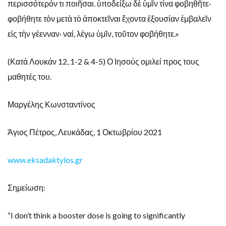
περισσότερόν τι ποιῆσαι. ὑποδείξω δὲ ὑμῖν τίνα φοβηθῆτε·
φοβήθητε τὸν μετὰ τὸ ἀποκτεῖναι ἔχοντα ἐξουσίαν ἐμβαλεῖν
εἰς τὴν γέενναν· ναί, λέγω ὑμῖν, τοῦτον φοβήθητε.»
(Κατά Λουκάν 12, 1-2 & 4-5) Ο Ιησούς ομιλεί προς τους
μαθητές του.
Μαργέλης Κωνσταντίνος
Άγιος Πέτρος, Λευκάδας, 1 Οκτωβρίου 2021
www.eksadaktylos.gr
Σημείωση:
“I don’t think a booster dose is going to significantly