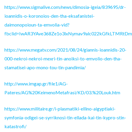
https://www.sigmalive.com/news/dimosia-igeia/839695/dr-
ioannidis-o-koronoios-den-tha-eksafanistei-
daimonopoioun-ta-emvolia-vid?
fbclid=IwAR3YAve368Ze1o3lxNymav9alc022kGfkLTMRtD
https://www.megatv.com/2021/08/24/giannis-ioannidis-20-
000-nekroi-nekroi-mexri-tin-anoiksi-to-emvolio-den-tha-
stamatisei-apo-mono-tou-tin-pandimia/
http://www.imgap.gr/file1/AG-
Pateres/AG%20KeimenoMetafrasi/KD/03.%20Louk.htm
https://www.militaire.gr/i-plasmatiki-ellino-aigyptiaki-
symfonia-odigei-se-syrriknosi-tin-ellada-kai-tin-kypro-stin-
katastrofi/