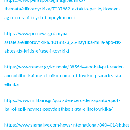
themata/ellinotoyrkika/7037962_ektakto-perikyklonoyn-
agio-oros-oi-toyrkoi-mpoykadoroi
https://www.pronews.gr/amyna-
asfaleia/ellinotoyrkika/1018873_25-naytika-milia-apo-tis-
aktes-tis-kritis-eftase-i-toyrkiki
https://www.reader.gr/koinonia/385664/apokalypsi-reader-
anenohlitoi-kai-me-elliniko-nomo-oi-toyrkoi-psarades-sta-
ellinika
https://www.militaire.gr/quot-den-xero-den-apanto-quot-
kai-oi-epikindynes-pseydaisthiseis-sta-ellinotoyrkika/
https://www.sigmalive.com/news/international/840401/ekthes