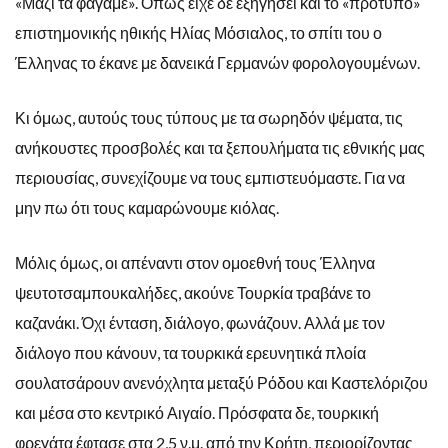
«Μαζί τα φάγαμε». Όπως είχε δε εξηγήσει και το «πρότυπο»
επιστημονικής ηθικής Ηλίας Μόσιαλος, το σπίτι του ο
Έλληνας το έκανε με δανεικά Γερμανών φορολογουμένων.
Κι όμως, αυτούς τους τύπους με τα σωρηδόν ψέματα, τις
ανήκουστες προσβολές και τα ξεπουλήματα τις εθνικής μας
περιουσίας, συνεχίζουμε να τους εμπιστευόμαστε. Για να
μην πω ότι τους καμαρώνουμε κιόλας.
Μόλις όμως, οι απέναντι στον ομοεθνή τους Έλληνα
ψευτοτσαμπουκαλήδες, ακούνε Τουρκία τραβάνε το
καζανάκι. Όχι ένταση, διάλογο, φωνάζουν. Αλλά με τον
διάλογο που κάνουν, τα τουρκικά ερευνητικά πλοία
σουλατσάρουν ανενόχλητα μεταξύ Ρόδου και Καστελόριζου
και μέσα στο κεντρικό Αιγαίο. Πρόσφατα δε, τουρκική
φρεγάτα έφτασε στα 2,5 ν.μ. από την Κρήτη, περιορίζοντας