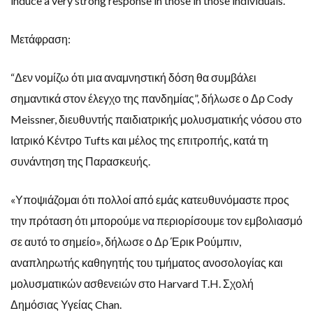
induce a very strong response in those in those individuals.”
Μετάφραση:
“Δεν νομίζω ότι μια αναμνηστική δόση θα συμβάλει
σημαντικά στον έλεγχο της πανδημίας”, δήλωσε ο Δρ Cody
Meissner, διευθυντής παιδιατρικής μολυσματικής νόσου στο
Ιατρικό Κέντρο Tufts και μέλος της επιτροπής, κατά τη
συνάντηση της Παρασκευής.
«Υποψιάζομαι ότι πολλοί από εμάς κατευθυνόμαστε προς
την πρόταση ότι μπορούμε να περιορίσουμε τον εμβολιασμό
σε αυτό το σημείο», δήλωσε ο Δρ Έρικ Ρούμπιν,
αναπληρωτής καθηγητής του τμήματος ανοσολογίας και
μολυσματικών ασθενειών στο Harvard T.H. Σχολή
Δημόσιας Υγείας Chan.