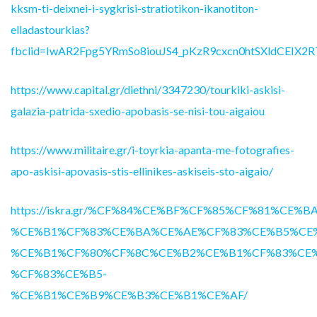
kksm-ti-deixnei-i-sygkrisi-stratiotikon-ikanotiton-
elladastourkias?
fbclid=IwAR2Fpg5YRmSo8iouJS4_pKzR9cxcn0htSXldCEIX2
https://www.capital.gr/diethni/3347230/tourkiki-askisi-
galazia-patrida-sxedio-apobasis-se-nisi-tou-aigaiou
https://www.militaire.gr/i-toyrkia-apanta-me-fotografies-
apo-askisi-apovasis-stis-ellinikes-askiseis-sto-aigaio/
https://iskra.gr/%CF%84%CE%BF%CF%85%CF%81%CE
%CE%B1%CF%83%CE%BA%CE%AE%CF%83%CE%B5%CE%
%CE%B1%CF%80%CF%8C%CE%B2%CE%B1%CF%83%CE%
%CF%83%CE%B5-
%CE%B1%CE%B9%CE%B3%CE%B1%CE%AF/