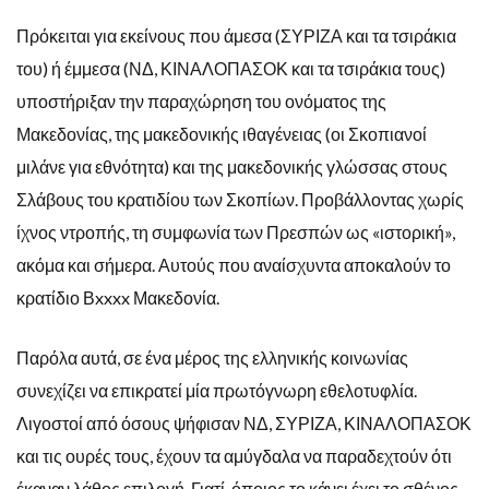
Πρόκειται για εκείνους που άμεσα (ΣΥΡΙΖΑ και τα τσιράκια
του) ή έμμεσα (ΝΔ, ΚΙΝΑΛΟΠΑΣΟΚ και τα τσιράκια τους)
υποστήριξαν την παραχώρηση του ονόματος της
Μακεδονίας, της μακεδονικής ιθαγένειας (οι Σκοπιανοί
μιλάνε για εθνότητα) και της μακεδονικής γλώσσας στους
Σλάβους του κρατιδίου των Σκοπίων. Προβάλλοντας χωρίς
ίχνος ντροπής, τη συμφωνία των Πρεσπών ως «ιστορική»,
ακόμα και σήμερα. Αυτούς που αναίσχυντα αποκαλούν το
κρατίδιο Βxxxx Μακεδονία.
Παρόλα αυτά, σε ένα μέρος της ελληνικής κοινωνίας
συνεχίζει να επικρατεί μία πρωτόγνωρη εθελοτυφλία.
Λιγοστοί από όσους ψήφισαν ΝΔ, ΣΥΡΙΖΑ, ΚΙΝΑΛΟΠΑΣΟΚ
και τις ουρές τους, έχουν τα αμύγδαλα να παραδεχτούν ότι
έκαναν λάθος επιλογή. Γιατί, όποιος το κάνει έχει το σθένος