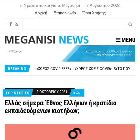
Ειδήσεις από και για το Μεγανήσι
7 Αυγούστου 2026
Αρχική
Επικοινωνία
Όροι Χρήσης
MENU
ΝΥΔΡΊ:ΠΙΆΣΤΗΚΑΝ ΣΤΟ ΞΎΛΟ ΟΙ ΙΔΙΟΚΤΉΤΕΣ ΤΟΥΡΙΣΤΙΚΏΝ ΣΚΑΦΏΝ.
FAKE NEWS ΓΙΑ ΤΟ ΛΙΓΝΙΤΙΚΌ ΣΤΑΘΜΌ ΠΤΟΛΕΜΑΪ́ΔΑ 5 ΚΑΙ ΤΗΝ ΕΝΕΡΓΕΙΑΚΉ ΑΣΦΆΛΕΙΑ ΤΗΣ ΧΏΡΑΣ
«ΧΏΡΟΣ COVID FREE» = «ΧΏΡΟΣ ΧΩΡΊΣ COVID»! ΑΥΤΌ ΠΟΥ ΚΑΝΕΊΣ ΔΕΝ ΈΧΕΙ ΤΟΛΜΉΣΕΙ ΝΑ ΡΩΤΉΣΕΙ
BREAKING
ΠΕΡΊ ΑΝΑΣΤΟΛΉΣ ΝΗΠΙΑΓΩΓΕΊΩΝ ΣΤΗ ΛΕΥΚΆΔΑ
ΠΑΡΑΙΤΉΘΗΚΕ Η ΑΝΤΙΔΉΜΑΡΧΟΣ ΠΟΛΙΤΙΣΜΟΎ ΜΕΓΑΝΗΣΊΟΥ Κ . ΕΥΑΓΓΕΛΊΑ ΜΕΛΆ. Η ΕΠΙΣΤΟΛΉ ΤΗΣ ΠΑΡΑΊΤΗΣΗΣ
ΝΥΔΡΊ:ΠΙΆΣΤΗΚΑΝ ΣΤΟ ΞΎΛΟ ΟΙ ΙΔΙΟΚΤΉΤΕΣ ΤΟΥΡΙΣΤΙΚΏΝ ΣΚΑΦΏΝ.
FAKE NEWS ΓΙΑ ΤΟ ΛΙΓΝΙΤΙΚΌ ΣΤΑΘΜΌ ΠΤΟΛΕΜΑΪ́ΔΑ 5 ΚΑΙ ΤΗΝ ΕΝΕΡΓΕΙΑΚΉ ΑΣΦΆΛΕΙΑ ΤΗΣ ΧΏΡΑΣ
2 ΟΚΤΩΒΡΊΟΥ 2021
TOP STORIES
0
Ελλάς σήμερα: Έθνος Ελλήνων ή κρατίδιο
εκπαιδευόμενων κιοτήδων;