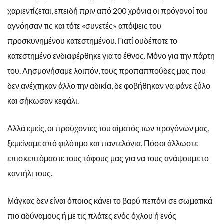
χαριεντίζεται, επειδή πριν από 200 χρόνια οι πρόγονοί του
αγνόησαν τις και τότε «συνετές» απόψεις του
προσκυνημένου κατεστημένου. Γιατί ουδέποτε το
κατεστημένο ενδιαφέρθηκε για το έθνος. Μόνο για την πάρτη
του. Λησμονήσαμε λοιπόν, τους προπαππούδες μας που
δεν ανέχτηκαν άλλο την αδικία, δε φοβήθηκαν να φάνε ξύλο
και σήκωσαν κεφάλι.
Αλλά εμείς, οι προύχοντες του αίματός των προγόνων μας,
ξεμείναμε από φιλότιμο και παντελόνια. Πόσοι άλλωστε
επισκεπτόμαστε τους τάφους μας για να τους ανάψουμε το
καντήλι τους.
Μάγκας δεν είναι όποιος κάνει το βαρύ πεπόνι σε σωματικά
πιο αδύναμους ή με τις πλάτες ενός όχλου ή ενός