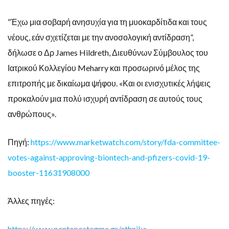
“Έχω μια σοβαρή ανησυχία για τη μυοκαρδίτιδα και τους
νέους, εάν σχετίζεται με την ανοσολογική αντίδραση”,
δήλωσε ο Δρ James Hildreth, Διευθύνων Σύμβουλος του
Ιατρικού Κολλεγίου Meharry και προσωρινό μέλος της
επιτροπής με δικαίωμα ψήφου. «Και οι ενισχυτικές λήψεις
προκαλούν μια πολύ ισχυρή αντίδραση σε αυτούς τους
ανθρώπους».
Πηγή:
https://www.marketwatch.com/story/fda-committee-
votes-against-approving-biontech-and-pfizers-covid-19-
booster-11631908000
Άλλες πηγές:
https://www.pentapostagma.gr/ethnika-