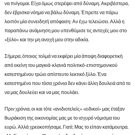
να πνίγομαι. Είχα όμως στερέψει από δύναμη. Ακριβέστερα,
δεν έβρισκα νόημα να βάλω δύναμη. Έπρεπε να πάρω
λοιπόν μία συνειδητή απόφαση: Αν έχω τελειώσει. Αλλά η
παραπάνω ανάμνηση μου υπενθύμισε τις αντοχές μου στο
«ξύλο» και την μη ανοχή μου στην αδικία.
Σήμερα, όποιος τολμά να εκφέρει μία άποψη διαφορετική
από εκείνη του μαγκιά-κλανιά πολιτικό-επιστημονικού
κατεστημένου τρώει απίστευτο λεκτικό ξύλο. Ένα
κατεστημένο που τόσα χρόνια δεν κάνει άλλη δουλειά από το
να μας δουλεύει και να μας πουλάει.
Πριν χρόνια, οι και τότε «ανιδιοτελείς» «ειδικοί» μας έταξαν
θωράκιση της οικονομίας μας με το ισχυρό νόμισμα του
ευρώ. Αλλά χρεοκοπήσαμε. Γιατί; Μας το είπαν κατάμουτρα.