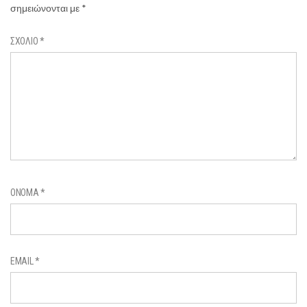
σημειώνονται με
*
ΣΧΌΛΙΟ
*
ΌΝΟΜΑ
*
EMAIL
*