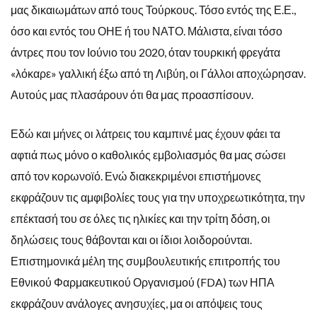
μας δικαιωμάτων από τους Τούρκους. Τόσο εντός της Ε.Ε.,
όσο και εντός του ΟΗΕ ή του ΝΑΤΟ. Μάλιστα, είναι τόσο
άντρες που τον Ιούνιο του 2020, όταν τουρκική φρεγάτα
«λόκαρε» γαλλική έξω από τη Λιβύη, οι Γάλλοι αποχώρησαν.
Αυτούς μας πλασάρουν ότι θα μας προασπίσουν.
Εδώ και μήνες οι λάτρεις του καμπινέ μας έχουν φάει τα
αφτιά πως μόνο ο καθολικός εμβολιασμός θα μας σώσει
από τον κορωνοϊό. Ενώ διακεκριμένοι επιστήμονες
εκφράζουν τις αμφιβολίες τους για την υποχρεωτικότητα, την
επέκτασή του σε όλες τις ηλικίες και την τρίτη δόση, οι
δηλώσεις τους θάβονται και οι ίδιοι λοιδορούνται.
Επιστημονικά μέλη της συμβουλευτικής επιτροπής του
Εθνικού Φαρμακευτικού Οργανισμού (FDA) των ΗΠΑ
εκφράζουν ανάλογες ανησυχίες, μα οι απόψεις τους