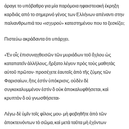
άραγε το υπόβαθρο για μία παρόμοια ηφαιστειακή έκρηξη
καρδιάς από το σημερινό γένος των Ελλήνων απέναντι στην
παλιανθρωπιά του «ισχυρού» κατεστημένου που το ξεσκίζει;
Πιστεύω ακράδαντα ότι υπάρχει.
«Ἐν οἷς ἐπισυναχθεισῶν τῶν μυριάδων τοῦ ὄχλου ὡς
καταπατεῖν ἀλλήλους, ἤρξατο λέγειν πρὸς τοὺς μαθητὰς
αὐτοῦ πρῶτον· προσέχετε ἑαυτοῖς ἀπὸ τῆς ζύμης τῶν
Φαρισαίων, ἥτις ἐστὶν ὑπόκρισις. οὐδὲν δὲ
συγκεκαλυμμένον ἐστὶν ὃ οὐκ ἀποκαλυφθήσεται, καὶ
κρυπτὸν ὃ οὐ γνωσθήσεται·
Λέγω δὲ ὑμῖν τοῖς φίλοις μου· μὴ φοβηθῆτε ἀπὸ τῶν
ἀποκτεινόντων τὸ σῶμα, καὶ μετὰ ταῦτα μὴ ἐχόντων