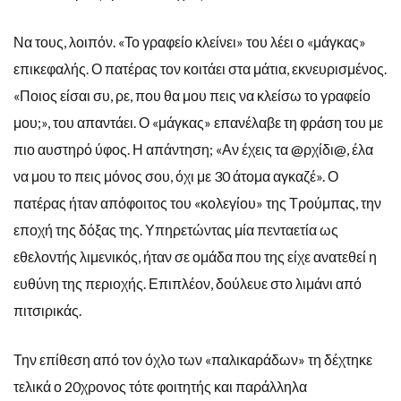
Να τους, λοιπόν. «Το γραφείο κλείνει» του λέει ο «μάγκας»
επικεφαλής. Ο πατέρας τον κοιτάει στα μάτια, εκνευρισμένος.
«Ποιος είσαι συ, ρε, που θα μου πεις να κλείσω το γραφείο
μου;», του απαντάει. Ο «μάγκας» επανέλαβε τη φράση του με
πιο αυστηρό ύφος. Η απάντηση; «Αν έχεις τα @ρχίδι@, έλα
να μου το πεις μόνος σου, όχι με 30 άτομα αγκαζέ». Ο
πατέρας ήταν απόφοιτος του «κολεγίου» της Τρούμπας, την
εποχή της δόξας της. Υπηρετώντας μία πενταετία ως
εθελοντής λιμενικός, ήταν σε ομάδα που της είχε ανατεθεί η
ευθύνη της περιοχής. Επιπλέον, δούλευε στο λιμάνι από
πιτσιρικάς.
Την επίθεση από τον όχλο των «παλικαράδων» τη δέχτηκε
τελικά ο 20χρονος τότε φοιτητής και παράλληλα