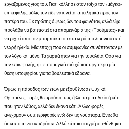
εργαζόμενος γιος του. Γιατί κόλλησε στον τοίχο τον «μάγκα»
επικεφαλής μόλις τον είδε να κινείται απειλητικά προς τον
πατέρα του. Εκ πρώτης όψεως δεν του φαινόταν, αλλά είχε
προλάβει να βαπτιστεί στα απομεινάρια της «Τρούμπας» και
να ριχτεί από τον μπαμπάκα του στα νερά του λιμανιού από
νεαρή ηλικία. Μία εποχή που οι συμφωνίες συνάπτονταν με
τον λόγο και μόνο. Τα χαρτιά ήταν για την τουαλέτα. Όσο για
τον επικεφαλής, η ψευτομαγκιά τού χάρισε αργότερα μία
θέση υποψηφίου για τα βουλευτικά έδρανα.
Όμως, η πάροδος των ετών με εξουθένωσε ψυχικά.
Ορισμένες φορές θεωρούσα πως έβλεπα μία αδικία ή κάτι
που ήταν λάθος, αλλά δεν έκανα κάτι. Άλλες φορές
ανεχόμουν συμπεριφορές ενώ δεν τις γούσταρα. Ένιωθα
άσκοπο το να αντιδράσω. Αλλά κάποια στιγμή αισθάνθηκα