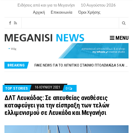
Ειδήσεις από και για το Μεγανήσι
10 Αυγούστου 2026
Αρχική
Επικοινωνία
Όροι Χρήσης
MENU
ΠΑΡΑΙΤΉΘΗΚΕ Η ΑΝΤΙΔΉΜΑΡΧΟΣ ΠΟΛΙΤΙΣΜΟΎ ΜΕΓΑΝΗΣΊΟΥ Κ . ΕΥΑΓΓΕΛΊΑ ΜΕΛΆ. Η ΕΠΙΣΤΟΛΉ ΤΗΣ ΠΑΡΑΊΤΗΣΗΣ
ΟΡΙΣΤΙΚΆ ΧΩΡΊΣ ΑΚΤΟΠΛΟΙΚΗ ΣΎΝΔΕΣΗ ΦΈΤΟΣ ΤΟ ΚΑΛΟΚΑΊΡΙ ΤΑ ΙΌΝΙΑ
FAKE NEWS ΓΙΑ ΤΟ ΛΙΓΝΙΤΙΚΌ ΣΤΑΘΜΌ ΠΤΟΛΕΜΑΪ́ΔΑ 5 ΚΑΙ ΤΗΝ ΕΝΕΡΓΕΙΑΚΉ ΑΣΦΆΛΕΙΑ ΤΗΣ ΧΏΡΑΣ
BREAKING
«ΧΏΡΟΣ COVID FREE» = «ΧΏΡΟΣ ΧΩΡΊΣ COVID»! ΑΥΤΌ ΠΟΥ ΚΑΝΕΊΣ ΔΕΝ ΈΧΕΙ ΤΟΛΜΉΣΕΙ ΝΑ ΡΩΤΉΣΕΙ
ΠΕΡΊ ΑΝΑΣΤΟΛΉΣ ΝΗΠΙΑΓΩΓΕΊΩΝ ΣΤΗ ΛΕΥΚΆΔΑ
ΠΑΡΑΙΤΉΘΗΚΕ Η ΑΝΤΙΔΉΜΑΡΧΟΣ ΠΟΛΙΤΙΣΜΟΎ ΜΕΓΑΝΗΣΊΟΥ Κ . ΕΥΑΓΓΕΛΊΑ ΜΕΛΆ. Η ΕΠΙΣΤΟΛΉ ΤΗΣ ΠΑΡΑΊΤΗΣΗΣ
ΟΡΙΣΤΙΚΆ ΧΩΡΊΣ ΑΚΤΟΠΛΟΙΚΗ ΣΎΝΔΕΣΗ ΦΈΤΟΣ ΤΟ ΚΑΛΟΚΑΊΡΙ ΤΑ ΙΌΝΙΑ
16 ΙΟΥΝΊΟΥ 2021
TOP STORIES
0
ΔΛΤ Λευκάδας: Σε απευθείας αναθέσεις
καταφεύγει για την είσπραξη των τελών
ελλιμενισμού σε Λευκάδα και Μεγανήσι