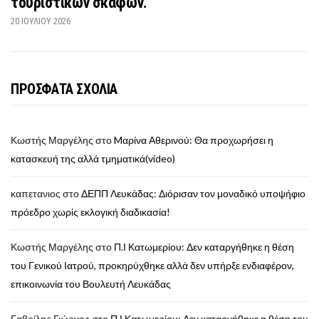
τουριστικών σκαφών.
20 ΙΟΥΛΊΟΥ 2026
ΠΡΟΣΦΑΤΑ ΣΧΟΛΙΑ
Κωστής Μαργέλης
στο
Mαρίνα Αθερινού: Θα προχωρήσει η
κατασκευή της αλλά τμηματικά(video)
καπετανιος
στο
ΔΕΠΠ Λευκάδας: Διόρισαν τον μοναδικό υποψήφιο
πρόεδρο χωρίς εκλογική διαδικασία!
Κωστής Μαργέλης
στο
Π.Ι Κατωμερίου: Δεν καταργήθηκε η θέση
του Γενικού Ιατρού, προκηρύχθηκε αλλά δεν υπήρξε ενδιαφέρον,
επικοινωνία του Βουλευτή Λευκάδας
Γαβρίλης Γιώργος
στο
Π.Ι Κατωμερίου: Δεν καταργήθηκε η θέση του