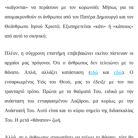
«καίγονται» να περάσουν με τον κορωνοϊό; Μήπως για να
απομακρυνθούν οι άνθρωποι από τον Πατέρα Δημιουργό και τον
Θεάνθρωπο Ιησού Χριστό; Εξυπηρετείται «κάτι» ή «κάποιος»
από αυτό το σκηνικό;
Πλέον, η σύγχρονη επιστήμη επιβεβαιώνει εκείνο πίστευαν οι
αρχαίοι μας πρόγονοι. Ότι ο άνθρωπος δεν τελειώνει με το
θάνατο. Απλά, αλλάζει κατάσταση (
εδώ
και
εδώ
). Ο
ενσαρκωμένος Υιός του Θεού, μας το έδειξε με τον πιο
τρανταχτό τρόπο. Πρώτα με τα θαύματά Του, ειδικά με την
ανάσταση του ενταφιασμένου Λαζάρου, μα κυρίως με την
Ανάστασή Του. Αυτό είναι και το κύριο σημείο της διδασκαλίας
Του. Η μετά «θάνατον» ζωή.
Αλλά, αν ο άνθρωπος σταματήσει να τρέμει το θάνατο, τότε θα