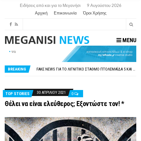
Ειδήσεις από και για το Μεγανήσι
9 Αυγούστου 2026
Αρχική
Επικοινωνία
Όροι Χρήσης
MENU
ΠΑΡΑΙΤΉΘΗΚΕ Η ΑΝΤΙΔΉΜΑΡΧΟΣ ΠΟΛΙΤΙΣΜΟΎ ΜΕΓΑΝΗΣΊΟΥ Κ . ΕΥΑΓΓΕΛΊΑ ΜΕΛΆ. Η ΕΠΙΣΤΟΛΉ ΤΗΣ ΠΑΡΑΊΤΗΣΗΣ
ΟΡΙΣΤΙΚΆ ΧΩΡΊΣ ΑΚΤΟΠΛΟΙΚΗ ΣΎΝΔΕΣΗ ΦΈΤΟΣ ΤΟ ΚΑΛΟΚΑΊΡΙ ΤΑ ΙΌΝΙΑ
FAKE NEWS ΓΙΑ ΤΟ ΛΙΓΝΙΤΙΚΌ ΣΤΑΘΜΌ ΠΤΟΛΕΜΑΪ́ΔΑ 5 ΚΑΙ ΤΗΝ ΕΝΕΡΓΕΙΑΚΉ ΑΣΦΆΛΕΙΑ ΤΗΣ ΧΏΡΑΣ
BREAKING
«ΧΏΡΟΣ COVID FREE» = «ΧΏΡΟΣ ΧΩΡΊΣ COVID»! ΑΥΤΌ ΠΟΥ ΚΑΝΕΊΣ ΔΕΝ ΈΧΕΙ ΤΟΛΜΉΣΕΙ ΝΑ ΡΩΤΉΣΕΙ
ΠΕΡΊ ΑΝΑΣΤΟΛΉΣ ΝΗΠΙΑΓΩΓΕΊΩΝ ΣΤΗ ΛΕΥΚΆΔΑ
ΠΑΡΑΙΤΉΘΗΚΕ Η ΑΝΤΙΔΉΜΑΡΧΟΣ ΠΟΛΙΤΙΣΜΟΎ ΜΕΓΑΝΗΣΊΟΥ Κ . ΕΥΑΓΓΕΛΊΑ ΜΕΛΆ. Η ΕΠΙΣΤΟΛΉ ΤΗΣ ΠΑΡΑΊΤΗΣΗΣ
ΟΡΙΣΤΙΚΆ ΧΩΡΊΣ ΑΚΤΟΠΛΟΙΚΗ ΣΎΝΔΕΣΗ ΦΈΤΟΣ ΤΟ ΚΑΛΟΚΑΊΡΙ ΤΑ ΙΌΝΙΑ
30 ΑΠΡΙΛΊΟΥ 2021
TOP STORIES
0
Θέλει να είναι ελεύθερος; Εξοντώστε τον! *