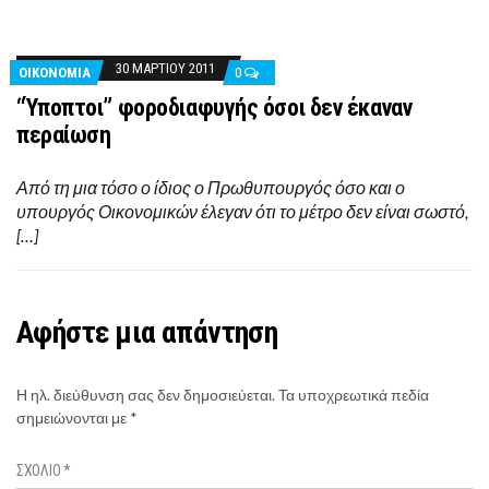
30 ΜΑΡΤΊΟΥ 2011
ΟΙΚΟΝΟΜΊΑ
0
“Ύποπτοι” φοροδιαφυγής όσοι δεν έκαναν
περαίωση
Από τη μια τόσο ο ίδιος ο Πρωθυπουργός όσο και ο
υπουργός Οικονομικών έλεγαν ότι το μέτρο δεν είναι σωστό,
[…]
Αφήστε μια απάντηση
Η ηλ. διεύθυνση σας δεν δημοσιεύεται.
Τα υποχρεωτικά πεδία
σημειώνονται με
*
ΣΧΌΛΙΟ
*