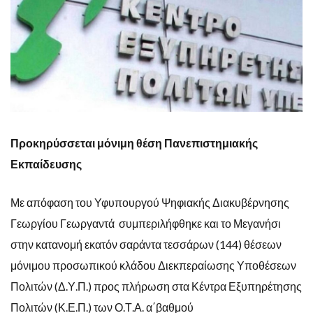
Προκηρύσσεται μόνιμη θέση Πανεπιστημιακής
Εκπαίδευσης
Με απόφαση του Υφυπουργού Ψηφιακής Διακυβέρνησης
Γεωργίου Γεωργαντά συμπεριλήφθηκε και το Μεγανήσι
στην κ
ατανομή εκατόν σαράντα τεσσάρων (144) θέσεων
μόνιμου προσωπικού κλάδου Διεκπεραίωσης Υποθέσεων
Πολιτών (Δ.Υ.Π.) προς πλήρωση στα Κέντρα Εξυπηρέτησης
Πολιτών (Κ.Ε.Π.) των Ο.Τ.Α. α΄βαθμού