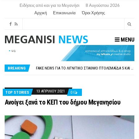
Ειδήσεις από και για το Μεγανήσι
8 Αυγούστου 2026
Αρχική
Επικοινωνία
Όροι Χρήσης
MENU
ΠΑΡΑΙΤΉΘΗΚΕ Η ΑΝΤΙΔΉΜΑΡΧΟΣ ΠΟΛΙΤΙΣΜΟΎ ΜΕΓΑΝΗΣΊΟΥ Κ . ΕΥΑΓΓΕΛΊΑ ΜΕΛΆ. Η ΕΠΙΣΤΟΛΉ ΤΗΣ ΠΑΡΑΊΤΗΣΗΣ
ΟΡΙΣΤΙΚΆ ΧΩΡΊΣ ΑΚΤΟΠΛΟΙΚΗ ΣΎΝΔΕΣΗ ΦΈΤΟΣ ΤΟ ΚΑΛΟΚΑΊΡΙ ΤΑ ΙΌΝΙΑ
FAKE NEWS ΓΙΑ ΤΟ ΛΙΓΝΙΤΙΚΌ ΣΤΑΘΜΌ ΠΤΟΛΕΜΑΪ́ΔΑ 5 ΚΑΙ ΤΗΝ ΕΝΕΡΓΕΙΑΚΉ ΑΣΦΆΛΕΙΑ ΤΗΣ ΧΏΡΑΣ
BREAKING
«ΧΏΡΟΣ COVID FREE» = «ΧΏΡΟΣ ΧΩΡΊΣ COVID»! ΑΥΤΌ ΠΟΥ ΚΑΝΕΊΣ ΔΕΝ ΈΧΕΙ ΤΟΛΜΉΣΕΙ ΝΑ ΡΩΤΉΣΕΙ
ΠΕΡΊ ΑΝΑΣΤΟΛΉΣ ΝΗΠΙΑΓΩΓΕΊΩΝ ΣΤΗ ΛΕΥΚΆΔΑ
ΠΑΡΑΙΤΉΘΗΚΕ Η ΑΝΤΙΔΉΜΑΡΧΟΣ ΠΟΛΙΤΙΣΜΟΎ ΜΕΓΑΝΗΣΊΟΥ Κ . ΕΥΑΓΓΕΛΊΑ ΜΕΛΆ. Η ΕΠΙΣΤΟΛΉ ΤΗΣ ΠΑΡΑΊΤΗΣΗΣ
ΟΡΙΣΤΙΚΆ ΧΩΡΊΣ ΑΚΤΟΠΛΟΙΚΗ ΣΎΝΔΕΣΗ ΦΈΤΟΣ ΤΟ ΚΑΛΟΚΑΊΡΙ ΤΑ ΙΌΝΙΑ
13 ΑΠΡΙΛΊΟΥ 2021
TOP STORIES
0
Ανοίγει ξανά το ΚΕΠ του δήμου Μεγανησίου