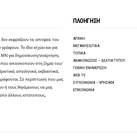
ΠΛΟΗΓΗΣΗ
ΑΡΧΙΚΗ
 δεν εκφράζουν τις απόψεις του
ΜΕΓΑΝΗΣΙΩΤΙΚΑ
γράφουν. Το ίδιο ισχύει και για
ΤΟΠΙΚΑ
ο ΜΝ για δημοσίευση/ανάρτηση,
ΑΝΑΚΟΙΝΩΣΕΙΣ – ΔΕΛΤΙΑ ΤΥΠΟΥ
α που αποσκοπούν στη ζημία του/
ΓΕΝΙΚΗ ΕΝΗΜΕΡΩΣΗ
στικά, απειλητικά, εκβιαστικά,
WEB TV
γράφονται. Σε περίπτωση που μας
ΣΥΓΚΟΙΝΩΝΙΑ – ΧΡΗΣΙΜΑ
ν ή τους θιγόμενους να μας
ΕΠΙΚΟΙΝΩΝΙΑ
από άλλους ιστότοπους,