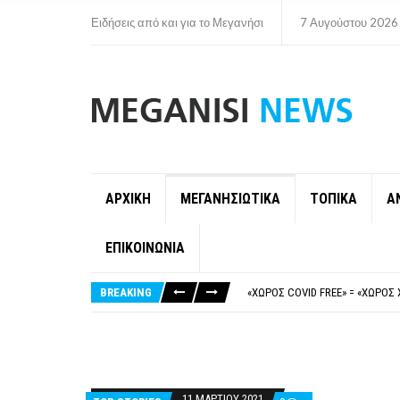
Ειδήσεις από και για το Μεγανήσι
7 Αυγούστου 2026
ΑΡΧΙΚΗ
ΜΕΓΑΝΗΣΙΩΤΙΚΑ
ΤΟΠΙΚΑ
Α
ΕΠΙΚΟΙΝΩΝΙΑ
ΝΥΔΡΊ:ΠΙΆΣΤΗΚΑΝ ΣΤΟ ΞΎΛΟ ΟΙ
FAKE NEWS ΓΙΑ ΤΟ ΛΙΓΝΙΤΙΚΌ Σ
BREAKING
«ΧΏΡΟΣ COVID FREE» = «ΧΏΡΟΣ 
ΠΕΡΊ ΑΝΑΣΤΟΛΉΣ ΝΗΠΙΑΓΩΓΕΊΩ
ΠΑΡΑΙΤΉΘΗΚΕ Η ΑΝΤΙΔΉΜΑΡΧΟΣ 
ΝΥΔΡΊ:ΠΙΆΣΤΗΚΑΝ ΣΤΟ ΞΎΛΟ ΟΙ
FAKE NEWS ΓΙΑ ΤΟ ΛΙΓΝΙΤΙΚΌ Σ
11 ΜΑΡΤΊΟΥ 2021