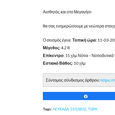
Αισθητός και στο Μεγανήσι
θα σας ενημερώσουμε με νεώτερα στοιχε
Ο σεισμός έγινε
Τοπική ώρα:
11-03-20
Μέγεθος:
4.2 R
Επίκεντρο:
15 χλμ Νότια – Νοτιοδυτικά
Εστιακό Βάθος:
10 χλμ
Σύντομος σύνδεσμος άρθρου:
https:/
Share
Tags:
ΛΕΥΚΑΔΑ
,
ΣΕΙΣΜΟΣ
,
ΤΩΡΑ