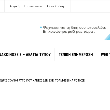
Αρχική
Επικοινωνία
Όροι Χρήσης
ΝΑΚΟΙΝΩΣΕΙΣ – ΔΕΛΤΙΑ ΤΥΠΟΥ
ΓΕΝΙΚΗ ΕΝΗΜΕΡΩΣΗ
WEB 
 ΙΔΙΟΚΤΉΤΕΣ ΤΟΥΡΙΣΤΙΚΏΝ ΣΚΑΦΏΝ.
ΤΑΘΜΌ ΠΤΟΛΕΜΑΪ́ΔΑ 5 ΚΑΙ ΤΗΝ ΕΝΕΡΓΕΙΑΚΉ ΑΣΦΆΛΕΙΑ ΤΗΣ ΧΏΡΑΣ
ΧΩΡΊΣ COVID»! ΑΥΤΌ ΠΟΥ ΚΑΝΕΊΣ ΔΕΝ ΈΧΕΙ ΤΟΛΜΉΣΕΙ ΝΑ ΡΩΤΉΣΕΙ
Ν ΣΤΗ ΛΕΥΚΆΔΑ
ΠΟΛΙΤΙΣΜΟΎ ΜΕΓΑΝΗΣΊΟΥ Κ . ΕΥΑΓΓΕΛΊΑ ΜΕΛΆ. Η ΕΠΙΣΤΟΛΉ ΤΗΣ ΠΑΡΑΊΤΗΣΗΣ
 ΙΔΙΟΚΤΉΤΕΣ ΤΟΥΡΙΣΤΙΚΏΝ ΣΚΑΦΏΝ.
ΤΑΘΜΌ ΠΤΟΛΕΜΑΪ́ΔΑ 5 ΚΑΙ ΤΗΝ ΕΝΕΡΓΕΙΑΚΉ ΑΣΦΆΛΕΙΑ ΤΗΣ ΧΏΡΑΣ