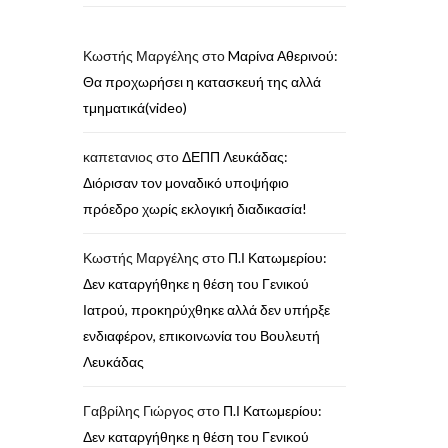
Κωστής Μαργέλης
στο
Mαρίνα Αθερινού:
Θα προχωρήσει η κατασκευή της αλλά
τμηματικά(video)
καπετανιος
στο
ΔΕΠΠ Λευκάδας:
Διόρισαν τον μοναδικό υποψήφιο
πρόεδρο χωρίς εκλογική διαδικασία!
Κωστής Μαργέλης
στο
Π.Ι Κατωμερίου:
Δεν καταργήθηκε η θέση του Γενικού
Ιατρού, προκηρύχθηκε αλλά δεν υπήρξε
ενδιαφέρον, επικοινωνία του Βουλευτή
Λευκάδας
Γαβρίλης Γιώργος
στο
Π.Ι Κατωμερίου:
Δεν καταργήθηκε η θέση του Γενικού