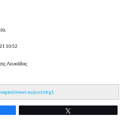
ία.
21 10:52
 της Λευκάδας
/meganisinews.eu/post/drg1
Tweet