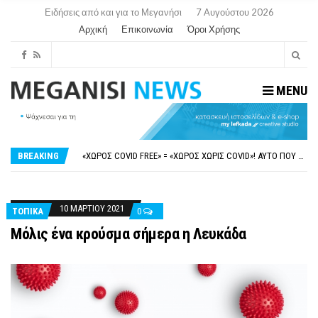
Ειδήσεις από και για το Μεγανήσι
7 Αυγούστου 2026
Αρχική
Επικοινωνία
Όροι Χρήσης
MENU
ΝΥΔΡΊ:ΠΙΆΣΤΗΚΑΝ ΣΤΟ ΞΎΛΟ ΟΙ ΙΔΙΟΚΤΉΤΕΣ ΤΟΥΡΙΣΤΙΚΏΝ ΣΚΑΦΏΝ.
FAKE NEWS ΓΙΑ ΤΟ ΛΙΓΝΙΤΙΚΌ ΣΤΑΘΜΌ ΠΤΟΛΕΜΑΪ́ΔΑ 5 ΚΑΙ ΤΗΝ ΕΝΕΡΓΕΙΑΚΉ ΑΣΦΆΛΕΙΑ ΤΗΣ ΧΏΡΑΣ
«ΧΏΡΟΣ COVID FREE» = «ΧΏΡΟΣ ΧΩΡΊΣ COVID»! ΑΥΤΌ ΠΟΥ ΚΑΝΕΊΣ ΔΕΝ ΈΧΕΙ ΤΟΛΜΉΣΕΙ ΝΑ ΡΩΤΉΣΕΙ
BREAKING
ΠΕΡΊ ΑΝΑΣΤΟΛΉΣ ΝΗΠΙΑΓΩΓΕΊΩΝ ΣΤΗ ΛΕΥΚΆΔΑ
ΠΑΡΑΙΤΉΘΗΚΕ Η ΑΝΤΙΔΉΜΑΡΧΟΣ ΠΟΛΙΤΙΣΜΟΎ ΜΕΓΑΝΗΣΊΟΥ Κ . ΕΥΑΓΓΕΛΊΑ ΜΕΛΆ. Η ΕΠΙΣΤΟΛΉ ΤΗΣ ΠΑΡΑΊΤΗΣΗΣ
ΝΥΔΡΊ:ΠΙΆΣΤΗΚΑΝ ΣΤΟ ΞΎΛΟ ΟΙ ΙΔΙΟΚΤΉΤΕΣ ΤΟΥΡΙΣΤΙΚΏΝ ΣΚΑΦΏΝ.
FAKE NEWS ΓΙΑ ΤΟ ΛΙΓΝΙΤΙΚΌ ΣΤΑΘΜΌ ΠΤΟΛΕΜΑΪ́ΔΑ 5 ΚΑΙ ΤΗΝ ΕΝΕΡΓΕΙΑΚΉ ΑΣΦΆΛΕΙΑ ΤΗΣ ΧΏΡΑΣ
10 ΜΑΡΤΊΟΥ 2021
ΤΟΠΙΚΑ
0
Μόλις ένα κρούσμα σήμερα η Λευκάδα