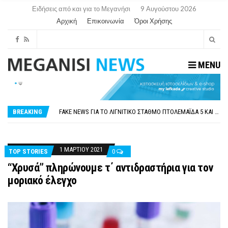
Ειδήσεις από και για το Μεγανήσι
9 Αυγούστου 2026
Αρχική
Επικοινωνία
Όροι Χρήσης
MENU
ΠΑΡΑΙΤΉΘΗΚΕ Η ΑΝΤΙΔΉΜΑΡΧΟΣ ΠΟΛΙΤΙΣΜΟΎ ΜΕΓΑΝΗΣΊΟΥ Κ . ΕΥΑΓΓΕΛΊΑ ΜΕΛΆ. Η ΕΠΙΣΤΟΛΉ ΤΗΣ ΠΑΡΑΊΤΗΣΗΣ
ΟΡΙΣΤΙΚΆ ΧΩΡΊΣ ΑΚΤΟΠΛΟΙΚΗ ΣΎΝΔΕΣΗ ΦΈΤΟΣ ΤΟ ΚΑΛΟΚΑΊΡΙ ΤΑ ΙΌΝΙΑ
FAKE NEWS ΓΙΑ ΤΟ ΛΙΓΝΙΤΙΚΌ ΣΤΑΘΜΌ ΠΤΟΛΕΜΑΪ́ΔΑ 5 ΚΑΙ ΤΗΝ ΕΝΕΡΓΕΙΑΚΉ ΑΣΦΆΛΕΙΑ ΤΗΣ ΧΏΡΑΣ
BREAKING
«ΧΏΡΟΣ COVID FREE» = «ΧΏΡΟΣ ΧΩΡΊΣ COVID»! ΑΥΤΌ ΠΟΥ ΚΑΝΕΊΣ ΔΕΝ ΈΧΕΙ ΤΟΛΜΉΣΕΙ ΝΑ ΡΩΤΉΣΕΙ
ΠΕΡΊ ΑΝΑΣΤΟΛΉΣ ΝΗΠΙΑΓΩΓΕΊΩΝ ΣΤΗ ΛΕΥΚΆΔΑ
ΠΑΡΑΙΤΉΘΗΚΕ Η ΑΝΤΙΔΉΜΑΡΧΟΣ ΠΟΛΙΤΙΣΜΟΎ ΜΕΓΑΝΗΣΊΟΥ Κ . ΕΥΑΓΓΕΛΊΑ ΜΕΛΆ. Η ΕΠΙΣΤΟΛΉ ΤΗΣ ΠΑΡΑΊΤΗΣΗΣ
ΟΡΙΣΤΙΚΆ ΧΩΡΊΣ ΑΚΤΟΠΛΟΙΚΗ ΣΎΝΔΕΣΗ ΦΈΤΟΣ ΤΟ ΚΑΛΟΚΑΊΡΙ ΤΑ ΙΌΝΙΑ
1 ΜΑΡΤΊΟΥ 2021
TOP STORIES
0
“Χρυσά” πληρώνουμε τ΄ αντιδραστήρια για τον
μοριακό έλεγχο