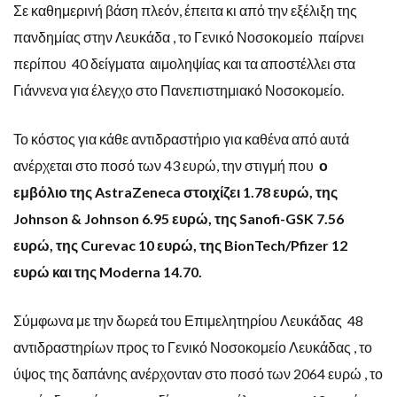
Σε καθημερινή βάση πλεόν, έπειτα κι από την εξέλιξη της
πανδημίας στην Λευκάδα , το Γενικό Νοσοκομείο παίρνει
περίπου 40 δείγματα αιμοληψίας και τα αποστέλλει στα
Γιάννενα για έλεγχο στο Πανεπιστημιακό Νοσοκομείο.
Το κόστος για κάθε αντιδραστήριο για καθένα από αυτά
ανέρχεται στο ποσό των 43 ευρώ, την στιγμή που
ο
εμβόλιο της AstraZeneca στοιχίζει 1.78 ευρώ, της
Johnson & Johnson 6.95 ευρώ, της Sanofi-GSK 7.56
ευρώ, της Curevac 10 ευρώ, της BionTech/Pfizer 12
ευρώ και της Moderna 14.70.
Σύμφωνα με την δωρεά του Επιμελητηρίου Λευκάδας 48
αντιδραστηρίων προς το Γενικό Νοσοκομείο Λευκάδας , το
ύψος της δαπάνης ανέρχονταν στο ποσό των 2064 ευρώ , το