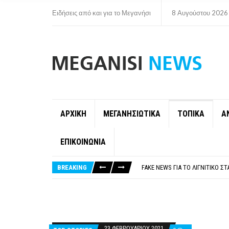
Ειδήσεις από και για το Μεγανήσι
8 Αυγούστου 2026
ΑΡΧΙΚΗ
ΜΕΓΑΝΗΣΙΩΤΙΚΑ
ΤΟΠΙΚΑ
Α
ΕΠΙΚΟΙΝΩΝΙΑ
ΠΑΡΑΙΤΉΘΗΚΕ Η ΑΝΤΙΔΉΜΑΡΧΟΣ 
ΟΡΙΣΤΙΚΆ ΧΩΡΊΣ ΑΚΤΟΠΛΟΙΚΗ Σ
BREAKING
FAKE NEWS ΓΙΑ ΤΟ ΛΙΓΝΙΤΙΚΌ Σ
«ΧΏΡΟΣ COVID FREE» = «ΧΏΡΟΣ 
ΠΕΡΊ ΑΝΑΣΤΟΛΉΣ ΝΗΠΙΑΓΩΓΕΊΩ
ΠΑΡΑΙΤΉΘΗΚΕ Η ΑΝΤΙΔΉΜΑΡΧΟΣ 
ΟΡΙΣΤΙΚΆ ΧΩΡΊΣ ΑΚΤΟΠΛΟΙΚΗ Σ
23 ΦΕΒΡΟΥΑΡΊΟΥ 2021