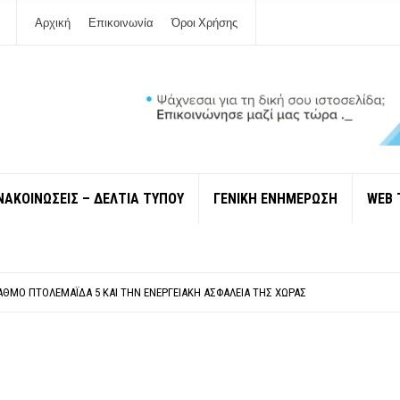
Αρχική
Επικοινωνία
Όροι Χρήσης
ΝΑΚΟΙΝΩΣΕΙΣ – ΔΕΛΤΙΑ ΤΥΠΟΥ
ΓΕΝΙΚΗ ΕΝΗΜΕΡΩΣΗ
WEB 
ΠΟΛΙΤΙΣΜΟΎ ΜΕΓΑΝΗΣΊΟΥ Κ . ΕΥΑΓΓΕΛΊΑ ΜΕΛΆ. Η ΕΠΙΣΤΟΛΉ ΤΗΣ ΠΑΡΑΊΤΗΣΗΣ
ΎΝΔΕΣΗ ΦΈΤΟΣ ΤΟ ΚΑΛΟΚΑΊΡΙ ΤΑ ΙΌΝΙΑ
ΤΑΘΜΌ ΠΤΟΛΕΜΑΪ́ΔΑ 5 ΚΑΙ ΤΗΝ ΕΝΕΡΓΕΙΑΚΉ ΑΣΦΆΛΕΙΑ ΤΗΣ ΧΏΡΑΣ
ΧΩΡΊΣ COVID»! ΑΥΤΌ ΠΟΥ ΚΑΝΕΊΣ ΔΕΝ ΈΧΕΙ ΤΟΛΜΉΣΕΙ ΝΑ ΡΩΤΉΣΕΙ
Ν ΣΤΗ ΛΕΥΚΆΔΑ
ΠΟΛΙΤΙΣΜΟΎ ΜΕΓΑΝΗΣΊΟΥ Κ . ΕΥΑΓΓΕΛΊΑ ΜΕΛΆ. Η ΕΠΙΣΤΟΛΉ ΤΗΣ ΠΑΡΑΊΤΗΣΗΣ
ΎΝΔΕΣΗ ΦΈΤΟΣ ΤΟ ΚΑΛΟΚΑΊΡΙ ΤΑ ΙΌΝΙΑ