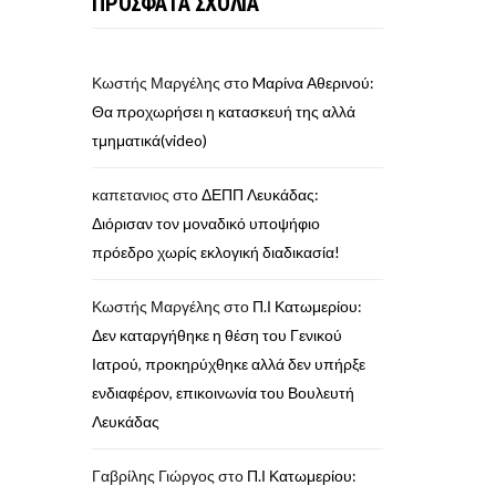
ΠΡΟΣΦΑΤΑ ΣΧΟΛΙΑ
Κωστής Μαργέλης
στο
Mαρίνα Αθερινού:
Θα προχωρήσει η κατασκευή της αλλά
τμηματικά(video)
καπετανιος
στο
ΔΕΠΠ Λευκάδας:
Διόρισαν τον μοναδικό υποψήφιο
πρόεδρο χωρίς εκλογική διαδικασία!
Κωστής Μαργέλης
στο
Π.Ι Κατωμερίου:
Δεν καταργήθηκε η θέση του Γενικού
Ιατρού, προκηρύχθηκε αλλά δεν υπήρξε
ενδιαφέρον, επικοινωνία του Βουλευτή
Λευκάδας
Γαβρίλης Γιώργος
στο
Π.Ι Κατωμερίου: