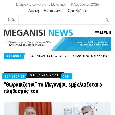
Ειδήσεις από και για το Μεγανήσι
9 Αυγούστου 2026
Αρχική
Επικοινωνία
Όροι Χρήσης
MENU
ΠΑΡΑΙΤΉΘΗΚΕ Η ΑΝΤΙΔΉΜΑΡΧΟΣ ΠΟΛΙΤΙΣΜΟΎ ΜΕΓΑΝΗΣΊΟΥ Κ . ΕΥΑΓΓΕΛΊΑ ΜΕΛΆ. Η ΕΠΙΣΤΟΛΉ ΤΗΣ ΠΑΡΑΊΤΗΣΗΣ
ΟΡΙΣΤΙΚΆ ΧΩΡΊΣ ΑΚΤΟΠΛΟΙΚΗ ΣΎΝΔΕΣΗ ΦΈΤΟΣ ΤΟ ΚΑΛΟΚΑΊΡΙ ΤΑ ΙΌΝΙΑ
BREAKING
FAKE NEWS ΓΙΑ ΤΟ ΛΙΓΝΙΤΙΚΌ ΣΤΑΘΜΌ ΠΤΟΛΕΜΑΪ́ΔΑ 5 ΚΑΙ ΤΗΝ ΕΝΕΡΓΕΙΑΚΉ ΑΣΦΆΛΕΙΑ ΤΗΣ ΧΏΡΑΣ
«ΧΏΡΟΣ COVID FREE» = «ΧΏΡΟΣ ΧΩΡΊΣ COVID»! ΑΥΤΌ ΠΟΥ ΚΑΝΕΊΣ ΔΕΝ ΈΧΕΙ ΤΟΛΜΉΣΕΙ ΝΑ ΡΩΤΉΣΕΙ
ΠΕΡΊ ΑΝΑΣΤΟΛΉΣ ΝΗΠΙΑΓΩΓΕΊΩΝ ΣΤΗ ΛΕΥΚΆΔΑ
ΠΑΡΑΙΤΉΘΗΚΕ Η ΑΝΤΙΔΉΜΑΡΧΟΣ ΠΟΛΙΤΙΣΜΟΎ ΜΕΓΑΝΗΣΊΟΥ Κ . ΕΥΑΓΓΕΛΊΑ ΜΕΛΆ. Η ΕΠΙΣΤΟΛΉ ΤΗΣ ΠΑΡΑΊΤΗΣΗΣ
ΟΡΙΣΤΙΚΆ ΧΩΡΊΣ ΑΚΤΟΠΛΟΙΚΗ ΣΎΝΔΕΣΗ ΦΈΤΟΣ ΤΟ ΚΑΛΟΚΑΊΡΙ ΤΑ ΙΌΝΙΑ
9 ΦΕΒΡΟΥΑΡΊΟΥ 2021
TOP STORIES
0
“Θωρακίζεται” το Μεγανήσι, εμβολιάζεται ο
πληθυσμός του