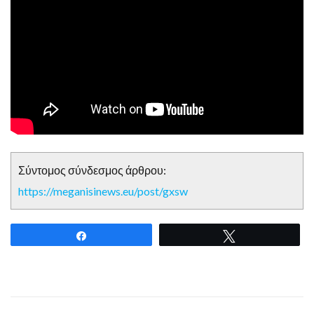
Σύντομος σύνδεσμος άρθρου:
https://meganisinews.eu/post/gxsw
Share
Tweet