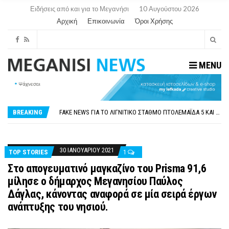
Ειδήσεις από και για το Μεγανήσι
10 Αυγούστου 2026
Αρχική
Επικοινωνία
Όροι Χρήσης
MENU
ΠΑΡΑΙΤΉΘΗΚΕ Η ΑΝΤΙΔΉΜΑΡΧΟΣ ΠΟΛΙΤΙΣΜΟΎ ΜΕΓΑΝΗΣΊΟΥ Κ . ΕΥΑΓΓΕΛΊΑ ΜΕΛΆ. Η ΕΠΙΣΤΟΛΉ ΤΗΣ ΠΑΡΑΊΤΗΣΗΣ
ΟΡΙΣΤΙΚΆ ΧΩΡΊΣ ΑΚΤΟΠΛΟΙΚΗ ΣΎΝΔΕΣΗ ΦΈΤΟΣ ΤΟ ΚΑΛΟΚΑΊΡΙ ΤΑ ΙΌΝΙΑ
FAKE NEWS ΓΙΑ ΤΟ ΛΙΓΝΙΤΙΚΌ ΣΤΑΘΜΌ ΠΤΟΛΕΜΑΪ́ΔΑ 5 ΚΑΙ ΤΗΝ ΕΝΕΡΓΕΙΑΚΉ ΑΣΦΆΛΕΙΑ ΤΗΣ ΧΏΡΑΣ
BREAKING
«ΧΏΡΟΣ COVID FREE» = «ΧΏΡΟΣ ΧΩΡΊΣ COVID»! ΑΥΤΌ ΠΟΥ ΚΑΝΕΊΣ ΔΕΝ ΈΧΕΙ ΤΟΛΜΉΣΕΙ ΝΑ ΡΩΤΉΣΕΙ
ΠΕΡΊ ΑΝΑΣΤΟΛΉΣ ΝΗΠΙΑΓΩΓΕΊΩΝ ΣΤΗ ΛΕΥΚΆΔΑ
ΠΑΡΑΙΤΉΘΗΚΕ Η ΑΝΤΙΔΉΜΑΡΧΟΣ ΠΟΛΙΤΙΣΜΟΎ ΜΕΓΑΝΗΣΊΟΥ Κ . ΕΥΑΓΓΕΛΊΑ ΜΕΛΆ. Η ΕΠΙΣΤΟΛΉ ΤΗΣ ΠΑΡΑΊΤΗΣΗΣ
ΟΡΙΣΤΙΚΆ ΧΩΡΊΣ ΑΚΤΟΠΛΟΙΚΗ ΣΎΝΔΕΣΗ ΦΈΤΟΣ ΤΟ ΚΑΛΟΚΑΊΡΙ ΤΑ ΙΌΝΙΑ
30 ΙΑΝΟΥΑΡΊΟΥ 2021
TOP STORIES
1
Στο απογευματινό μαγκαζίνο του Prisma 91,6
μίλησε ο δήμαρχος Μεγανησίου Παύλος
Δάγλας, κάνοντας αναφορά σε μία σειρά έργων
ανάπτυξης του νησιού.