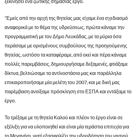
ξεκινήσει ένα ζωτικής σημασίας έργο.
“Εμείς από την αρχή της θητείας μας είχαμε ένα σχεδιασμό
αναφορικά με το θέμα της υδρεύσεως, πρώτα κάναμε την
προγραμματική με τον Δήμο Λευκάδας, με τα μύρια όσα
περάσαμε με ορισμένους συμβούλους της προηγούμενης
θητείας, ωστόσο τα καταφέραμε, από εκεί και πέρα κάναμε
πολλές παρεμβάσεις, δημιουργήσαμε δεξαμενές, φτιάξαμε
δίκτυα, βελτιώσαμε τα αντλιοστάσια μας και παράλληλα
επικαιροποιήσαμε μία μελέτη του 2007, και με δική μας
παρέμβαση ανοίξαμε πρόσκληση στο ΕΣΠΑ και εντάξαμε το
έργο.
Το τρέξαμε με τη θητεία Καλού και πλέον το έργο είναι σε
εξέλιξη για να υλοποιηθεί και είναι μία τεράστια επιτυχία για
το Μεγανήσι, γιατί εξασφαλίζει την υδροδότηση του νησιού