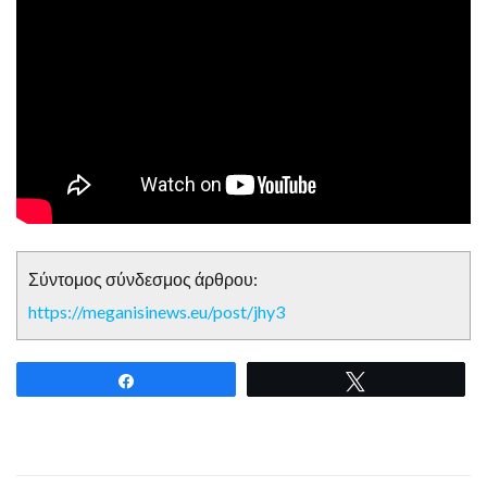
Σύντομος σύνδεσμος άρθρου:
https://meganisinews.eu/post/jhy3
Share
Tweet