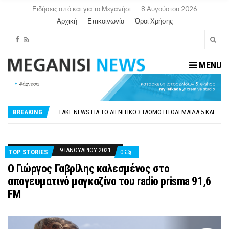
Ειδήσεις από και για το Μεγανήσι
8 Αυγούστου 2026
Αρχική
Επικοινωνία
Όροι Χρήσης
MENU
ΠΑΡΑΙΤΉΘΗΚΕ Η ΑΝΤΙΔΉΜΑΡΧΟΣ ΠΟΛΙΤΙΣΜΟΎ ΜΕΓΑΝΗΣΊΟΥ Κ . ΕΥΑΓΓΕΛΊΑ ΜΕΛΆ. Η ΕΠΙΣΤΟΛΉ ΤΗΣ ΠΑΡΑΊΤΗΣΗΣ
ΟΡΙΣΤΙΚΆ ΧΩΡΊΣ ΑΚΤΟΠΛΟΙΚΗ ΣΎΝΔΕΣΗ ΦΈΤΟΣ ΤΟ ΚΑΛΟΚΑΊΡΙ ΤΑ ΙΌΝΙΑ
FAKE NEWS ΓΙΑ ΤΟ ΛΙΓΝΙΤΙΚΌ ΣΤΑΘΜΌ ΠΤΟΛΕΜΑΪ́ΔΑ 5 ΚΑΙ ΤΗΝ ΕΝΕΡΓΕΙΑΚΉ ΑΣΦΆΛΕΙΑ ΤΗΣ ΧΏΡΑΣ
BREAKING
«ΧΏΡΟΣ COVID FREE» = «ΧΏΡΟΣ ΧΩΡΊΣ COVID»! ΑΥΤΌ ΠΟΥ ΚΑΝΕΊΣ ΔΕΝ ΈΧΕΙ ΤΟΛΜΉΣΕΙ ΝΑ ΡΩΤΉΣΕΙ
ΠΕΡΊ ΑΝΑΣΤΟΛΉΣ ΝΗΠΙΑΓΩΓΕΊΩΝ ΣΤΗ ΛΕΥΚΆΔΑ
ΠΑΡΑΙΤΉΘΗΚΕ Η ΑΝΤΙΔΉΜΑΡΧΟΣ ΠΟΛΙΤΙΣΜΟΎ ΜΕΓΑΝΗΣΊΟΥ Κ . ΕΥΑΓΓΕΛΊΑ ΜΕΛΆ. Η ΕΠΙΣΤΟΛΉ ΤΗΣ ΠΑΡΑΊΤΗΣΗΣ
ΟΡΙΣΤΙΚΆ ΧΩΡΊΣ ΑΚΤΟΠΛΟΙΚΗ ΣΎΝΔΕΣΗ ΦΈΤΟΣ ΤΟ ΚΑΛΟΚΑΊΡΙ ΤΑ ΙΌΝΙΑ
9 ΙΑΝΟΥΑΡΊΟΥ 2021
TOP STORIES
0
Ο Γιώργος Γαβρίλης καλεσμένος στο
απογευματινό μαγκαζίνο του radio prisma 91,6
FM