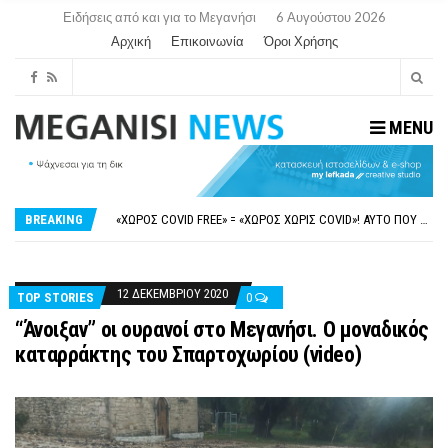
Ειδήσεις από και για το Μεγανήσι
6 Αυγούστου 2026
Αρχική
Επικοινωνία
Όροι Χρήσης
MENU
ΝΥΔΡΊ:ΠΙΆΣΤΗΚΑΝ ΣΤΟ ΞΎΛΟ ΟΙ ΙΔΙΟΚΤΉΤΕΣ ΤΟΥΡΙΣΤΙΚΏΝ ΣΚΑΦΏΝ.
FAKE NEWS ΓΙΑ ΤΟ ΛΙΓΝΙΤΙΚΌ ΣΤΑΘΜΌ ΠΤΟΛΕΜΑΪ́ΔΑ 5 ΚΑΙ ΤΗΝ ΕΝΕΡΓΕΙΑΚΉ ΑΣΦΆΛΕΙΑ ΤΗΣ ΧΏΡΑΣ
«ΧΏΡΟΣ COVID FREE» = «ΧΏΡΟΣ ΧΩΡΊΣ COVID»! ΑΥΤΌ ΠΟΥ ΚΑΝΕΊΣ ΔΕΝ ΈΧΕΙ ΤΟΛΜΉΣΕΙ ΝΑ ΡΩΤΉΣΕΙ
BREAKING
ΠΕΡΊ ΑΝΑΣΤΟΛΉΣ ΝΗΠΙΑΓΩΓΕΊΩΝ ΣΤΗ ΛΕΥΚΆΔΑ
ΠΑΡΑΙΤΉΘΗΚΕ Η ΑΝΤΙΔΉΜΑΡΧΟΣ ΠΟΛΙΤΙΣΜΟΎ ΜΕΓΑΝΗΣΊΟΥ Κ . ΕΥΑΓΓΕΛΊΑ ΜΕΛΆ. Η ΕΠΙΣΤΟΛΉ ΤΗΣ ΠΑΡΑΊΤΗΣΗΣ
ΝΥΔΡΊ:ΠΙΆΣΤΗΚΑΝ ΣΤΟ ΞΎΛΟ ΟΙ ΙΔΙΟΚΤΉΤΕΣ ΤΟΥΡΙΣΤΙΚΏΝ ΣΚΑΦΏΝ.
FAKE NEWS ΓΙΑ ΤΟ ΛΙΓΝΙΤΙΚΌ ΣΤΑΘΜΌ ΠΤΟΛΕΜΑΪ́ΔΑ 5 ΚΑΙ ΤΗΝ ΕΝΕΡΓΕΙΑΚΉ ΑΣΦΆΛΕΙΑ ΤΗΣ ΧΏΡΑΣ
12 ΔΕΚΕΜΒΡΊΟΥ 2020
TOP STORIES
0
“Άνοιξαν” οι ουρανοί στο Μεγανήσι. Ο μοναδικός
καταρράκτης του Σπαρτοχωρίου (video)