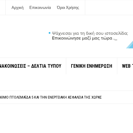
Αρχική
Επικοινωνία
Όροι Χρήσης
ΝΑΚΟΙΝΩΣΕΙΣ – ΔΕΛΤΙΑ ΤΥΠΟΥ
ΓΕΝΙΚΗ ΕΝΗΜΕΡΩΣΗ
WEB 
ΠΟΛΙΤΙΣΜΟΎ ΜΕΓΑΝΗΣΊΟΥ Κ . ΕΥΑΓΓΕΛΊΑ ΜΕΛΆ. Η ΕΠΙΣΤΟΛΉ ΤΗΣ ΠΑΡΑΊΤΗΣΗΣ
ΎΝΔΕΣΗ ΦΈΤΟΣ ΤΟ ΚΑΛΟΚΑΊΡΙ ΤΑ ΙΌΝΙΑ
ΤΑΘΜΌ ΠΤΟΛΕΜΑΪ́ΔΑ 5 ΚΑΙ ΤΗΝ ΕΝΕΡΓΕΙΑΚΉ ΑΣΦΆΛΕΙΑ ΤΗΣ ΧΏΡΑΣ
ΧΩΡΊΣ COVID»! ΑΥΤΌ ΠΟΥ ΚΑΝΕΊΣ ΔΕΝ ΈΧΕΙ ΤΟΛΜΉΣΕΙ ΝΑ ΡΩΤΉΣΕΙ
Ν ΣΤΗ ΛΕΥΚΆΔΑ
ΠΟΛΙΤΙΣΜΟΎ ΜΕΓΑΝΗΣΊΟΥ Κ . ΕΥΑΓΓΕΛΊΑ ΜΕΛΆ. Η ΕΠΙΣΤΟΛΉ ΤΗΣ ΠΑΡΑΊΤΗΣΗΣ
ΎΝΔΕΣΗ ΦΈΤΟΣ ΤΟ ΚΑΛΟΚΑΊΡΙ ΤΑ ΙΌΝΙΑ