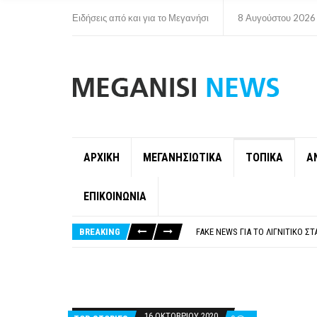
Ειδήσεις από και για το Μεγανήσι
8 Αυγούστου 2026
ΑΡΧΙΚΗ
ΜΕΓΑΝΗΣΙΩΤΙΚΑ
ΤΟΠΙΚΑ
Α
ΕΠΙΚΟΙΝΩΝΙΑ
ΠΑΡΑΙΤΉΘΗΚΕ Η ΑΝΤΙΔΉΜΑΡΧΟΣ 
ΟΡΙΣΤΙΚΆ ΧΩΡΊΣ ΑΚΤΟΠΛΟΙΚΗ Σ
BREAKING
FAKE NEWS ΓΙΑ ΤΟ ΛΙΓΝΙΤΙΚΌ Σ
«ΧΏΡΟΣ COVID FREE» = «ΧΏΡΟΣ 
ΠΕΡΊ ΑΝΑΣΤΟΛΉΣ ΝΗΠΙΑΓΩΓΕΊΩ
ΠΑΡΑΙΤΉΘΗΚΕ Η ΑΝΤΙΔΉΜΑΡΧΟΣ 
ΟΡΙΣΤΙΚΆ ΧΩΡΊΣ ΑΚΤΟΠΛΟΙΚΗ Σ
16 ΟΚΤΩΒΡΊΟΥ 2020