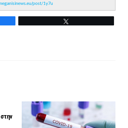
/meganisinews.eu/post/1y7u
Tweet
 στην