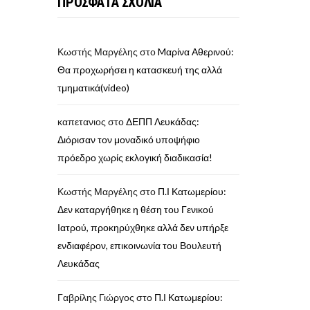
ΠΡΟΣΦΑΤΑ ΣΧΟΛΙΑ
Κωστής Μαργέλης
στο
Mαρίνα Αθερινού:
Θα προχωρήσει η κατασκευή της αλλά
τμηματικά(video)
καπετανιος
στο
ΔΕΠΠ Λευκάδας:
Διόρισαν τον μοναδικό υποψήφιο
πρόεδρο χωρίς εκλογική διαδικασία!
Κωστής Μαργέλης
στο
Π.Ι Κατωμερίου:
Δεν καταργήθηκε η θέση του Γενικού
Ιατρού, προκηρύχθηκε αλλά δεν υπήρξε
ενδιαφέρον, επικοινωνία του Βουλευτή
Λευκάδας
Γαβρίλης Γιώργος
στο
Π.Ι Κατωμερίου: